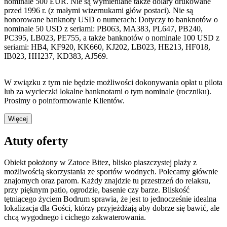
nominale 500 EUR. Nie są wymieniane także dolary drukowane
przed 1996 r. (z małymi wizernukami głów postaci). Nie są
honorowane banknoty USD o numerach: Dotyczy to banknotów o
nominale 50 USD z seriami: PB063, MA383, PL647, PB240,
PC395, LB023, PE755, a także banknotów o nominale 100 USD z
seriami: HB4, KF920, KK660, KJ202, LB023, HE213, HF018,
IB023, HH237, KD383, AJ569.
W związku z tym nie będzie możliwości dokonywania opłat u pilota
lub za wycieczki lokalne banknotami o tym nominale (roczniku).
Prosimy o poinformowanie Klientów.
Więcej
Atuty oferty
Obiekt położony w Zatoce Bitez, blisko piaszczystej plaży z
możliwością skorzystania ze sportów wodnych. Polecamy głównie
znajomych oraz parom. Każdy znajdzie tu przestrzeń do relaksu,
przy pięknym patio, ogrodzie, basenie czy barze. Bliskość
tętniącego życiem Bodrum sprawia, że jest to jednocześnie idealna
lokalizacja dla Gości, którzy przyjeżdżają aby dobrze się bawić, ale
chcą wygodnego i cichego zakwaterowania.