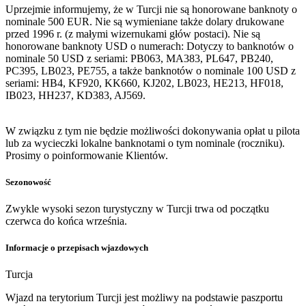
Uprzejmie informujemy, że w Turcji nie są honorowane banknoty o
nominale 500 EUR. Nie są wymieniane także dolary drukowane
przed 1996 r. (z małymi wizernukami głów postaci). Nie są
honorowane banknoty USD o numerach: Dotyczy to banknotów o
nominale 50 USD z seriami: PB063, MA383, PL647, PB240,
PC395, LB023, PE755, a także banknotów o nominale 100 USD z
seriami: HB4, KF920, KK660, KJ202, LB023, HE213, HF018,
IB023, HH237, KD383, AJ569.
W związku z tym nie będzie możliwości dokonywania opłat u pilota
lub za wycieczki lokalne banknotami o tym nominale (roczniku).
Prosimy o poinformowanie Klientów.
Sezonowość
Zwykle wysoki sezon turystyczny w Turcji trwa od początku
czerwca do końca września.
Informacje o przepisach wjazdowych
Turcja
Wjazd na terytorium Turcji jest możliwy na podstawie paszportu