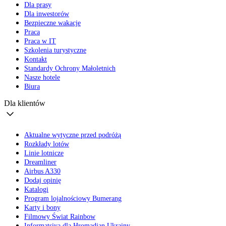
Dla prasy
Dla inwestorów
Bezpieczne wakacje
Praca
Praca w IT
Szkolenia turystyczne
Kontakt
Standardy Ochrony Małoletnich
Nasze hotele
Biura
Dla klientów
Aktualne wytyczne przed podróżą
Rozkłady lotów
Linie lotnicze
Dreamliner
Airbus A330
Dodaj opinię
Katalogi
Program lojalnościowy Bumerang
Karty i bony
Filmowy Świat Rainbow
Informatsiya dla Hromadian Ukrainy