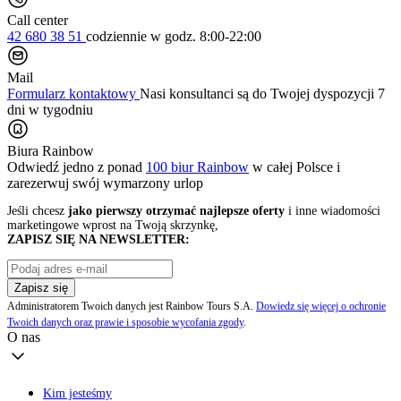
Call center
42 680 38 51
codziennie
w godz. 8:00-22:00
Mail
Formularz kontaktowy
Nasi konsultanci są do Twojej dyspozycji 7
dni w tygodniu
Biura Rainbow
Odwiedź jedno z ponad
100 biur Rainbow
w całej Polsce i
zarezerwuj swój
wymarzony urlop
Jeśli chcesz
jako pierwszy otrzymać najlepsze oferty
i inne wiadomości
marketingowe wprost na Twoją skrzynkę,
ZAPISZ SIĘ NA NEWSLETTER:
Zapisz się
Administratorem Twoich danych jest Rainbow Tours S.A.
Dowiedz się więcej o ochronie
Twoich danych oraz prawie i sposobie wycofania zgody
.
O nas
Kim jesteśmy