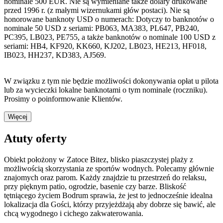
nominale 500 EUR. Nie są wymieniane także dolary drukowane
przed 1996 r. (z małymi wizernukami głów postaci). Nie są
honorowane banknoty USD o numerach: Dotyczy to banknotów o
nominale 50 USD z seriami: PB063, MA383, PL647, PB240,
PC395, LB023, PE755, a także banknotów o nominale 100 USD z
seriami: HB4, KF920, KK660, KJ202, LB023, HE213, HF018,
IB023, HH237, KD383, AJ569.
W związku z tym nie będzie możliwości dokonywania opłat u pilota
lub za wycieczki lokalne banknotami o tym nominale (roczniku).
Prosimy o poinformowanie Klientów.
Więcej
Atuty oferty
Obiekt położony w Zatoce Bitez, blisko piaszczystej plaży z
możliwością skorzystania ze sportów wodnych. Polecamy głównie
znajomych oraz parom. Każdy znajdzie tu przestrzeń do relaksu,
przy pięknym patio, ogrodzie, basenie czy barze. Bliskość
tętniącego życiem Bodrum sprawia, że jest to jednocześnie idealna
lokalizacja dla Gości, którzy przyjeżdżają aby dobrze się bawić, ale
chcą wygodnego i cichego zakwaterowania.