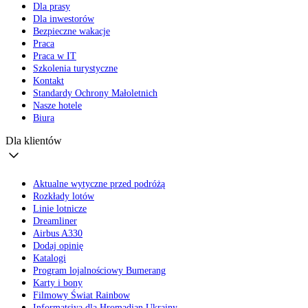
Dla prasy
Dla inwestorów
Bezpieczne wakacje
Praca
Praca w IT
Szkolenia turystyczne
Kontakt
Standardy Ochrony Małoletnich
Nasze hotele
Biura
Dla klientów
Aktualne wytyczne przed podróżą
Rozkłady lotów
Linie lotnicze
Dreamliner
Airbus A330
Dodaj opinię
Katalogi
Program lojalnościowy Bumerang
Karty i bony
Filmowy Świat Rainbow
Informatsiya dla Hromadian Ukrainy