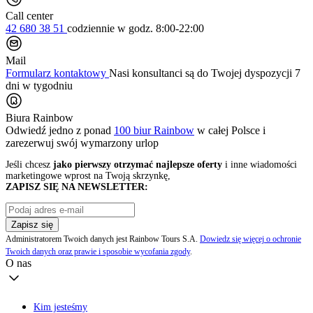
Call center
42 680 38 51
codziennie
w godz. 8:00-22:00
Mail
Formularz kontaktowy
Nasi konsultanci są do Twojej dyspozycji 7
dni w tygodniu
Biura Rainbow
Odwiedź jedno z ponad
100 biur Rainbow
w całej Polsce i
zarezerwuj swój
wymarzony urlop
Jeśli chcesz
jako pierwszy otrzymać najlepsze oferty
i inne wiadomości
marketingowe wprost na Twoją skrzynkę,
ZAPISZ SIĘ NA NEWSLETTER:
Zapisz się
Administratorem Twoich danych jest Rainbow Tours S.A.
Dowiedz się więcej o ochronie
Twoich danych oraz prawie i sposobie wycofania zgody
.
O nas
Kim jesteśmy