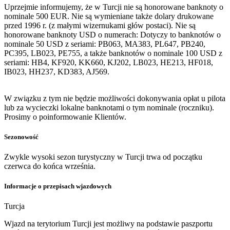
Uprzejmie informujemy, że w Turcji nie są honorowane banknoty o
nominale 500 EUR. Nie są wymieniane także dolary drukowane
przed 1996 r. (z małymi wizernukami głów postaci). Nie są
honorowane banknoty USD o numerach: Dotyczy to banknotów o
nominale 50 USD z seriami: PB063, MA383, PL647, PB240,
PC395, LB023, PE755, a także banknotów o nominale 100 USD z
seriami: HB4, KF920, KK660, KJ202, LB023, HE213, HF018,
IB023, HH237, KD383, AJ569.
W związku z tym nie będzie możliwości dokonywania opłat u pilota
lub za wycieczki lokalne banknotami o tym nominale (roczniku).
Prosimy o poinformowanie Klientów.
Sezonowość
Zwykle wysoki sezon turystyczny w Turcji trwa od początku
czerwca do końca września.
Informacje o przepisach wjazdowych
Turcja
Wjazd na terytorium Turcji jest możliwy na podstawie paszportu