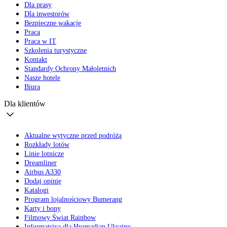
Dla prasy
Dla inwestorów
Bezpieczne wakacje
Praca
Praca w IT
Szkolenia turystyczne
Kontakt
Standardy Ochrony Małoletnich
Nasze hotele
Biura
Dla klientów
Aktualne wytyczne przed podróżą
Rozkłady lotów
Linie lotnicze
Dreamliner
Airbus A330
Dodaj opinię
Katalogi
Program lojalnościowy Bumerang
Karty i bony
Filmowy Świat Rainbow
Informatsiya dla Hromadian Ukrainy