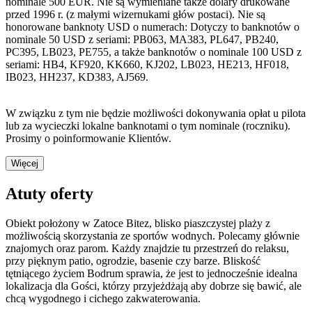
nominale 500 EUR. Nie są wymieniane także dolary drukowane
przed 1996 r. (z małymi wizernukami głów postaci). Nie są
honorowane banknoty USD o numerach: Dotyczy to banknotów o
nominale 50 USD z seriami: PB063, MA383, PL647, PB240,
PC395, LB023, PE755, a także banknotów o nominale 100 USD z
seriami: HB4, KF920, KK660, KJ202, LB023, HE213, HF018,
IB023, HH237, KD383, AJ569.
W związku z tym nie będzie możliwości dokonywania opłat u pilota
lub za wycieczki lokalne banknotami o tym nominale (roczniku).
Prosimy o poinformowanie Klientów.
Więcej
Atuty oferty
Obiekt położony w Zatoce Bitez, blisko piaszczystej plaży z
możliwością skorzystania ze sportów wodnych. Polecamy głównie
znajomych oraz parom. Każdy znajdzie tu przestrzeń do relaksu,
przy pięknym patio, ogrodzie, basenie czy barze. Bliskość
tętniącego życiem Bodrum sprawia, że jest to jednocześnie idealna
lokalizacja dla Gości, którzy przyjeżdżają aby dobrze się bawić, ale
chcą wygodnego i cichego zakwaterowania.