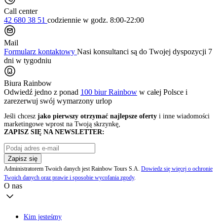
Call center
42 680 38 51
codziennie
w godz. 8:00-22:00
Mail
Formularz kontaktowy
Nasi konsultanci są do Twojej dyspozycji 7
dni w tygodniu
Biura Rainbow
Odwiedź jedno z ponad
100 biur Rainbow
w całej Polsce i
zarezerwuj swój
wymarzony urlop
Jeśli chcesz
jako pierwszy otrzymać najlepsze oferty
i inne wiadomości
marketingowe wprost na Twoją skrzynkę,
ZAPISZ SIĘ NA NEWSLETTER:
Zapisz się
Administratorem Twoich danych jest Rainbow Tours S.A.
Dowiedz się więcej o ochronie
Twoich danych oraz prawie i sposobie wycofania zgody
.
O nas
Kim jesteśmy