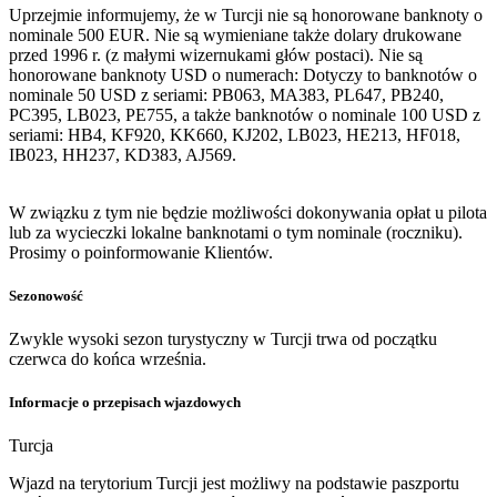
Uprzejmie informujemy, że w Turcji nie są honorowane banknoty o
nominale 500 EUR. Nie są wymieniane także dolary drukowane
przed 1996 r. (z małymi wizernukami głów postaci). Nie są
honorowane banknoty USD o numerach: Dotyczy to banknotów o
nominale 50 USD z seriami: PB063, MA383, PL647, PB240,
PC395, LB023, PE755, a także banknotów o nominale 100 USD z
seriami: HB4, KF920, KK660, KJ202, LB023, HE213, HF018,
IB023, HH237, KD383, AJ569.
W związku z tym nie będzie możliwości dokonywania opłat u pilota
lub za wycieczki lokalne banknotami o tym nominale (roczniku).
Prosimy o poinformowanie Klientów.
Sezonowość
Zwykle wysoki sezon turystyczny w Turcji trwa od początku
czerwca do końca września.
Informacje o przepisach wjazdowych
Turcja
Wjazd na terytorium Turcji jest możliwy na podstawie paszportu