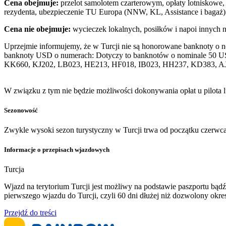
Cena obejmuje:
przelot samolotem czarterowym, opłaty lotniskowe, 
rezydenta, ubezpieczenie TU Europa (NNW, KL, Assistance i bagaż)
Cena nie obejmuje:
wycieczek lokalnych, posiłków i napoi innych 
Uprzejmie informujemy, że w Turcji nie są honorowane banknoty o 
banknoty USD o numerach: Dotyczy to banknotów o nominale 50 U
KK660, KJ202, LB023, HE213, HF018, IB023, HH237, KD383, A
W związku z tym nie będzie możliwości dokonywania opłat u pilota 
Sezonowość
Zwykle wysoki sezon turystyczny w Turcji trwa od początku czerwca
Informacje o przepisach wjazdowych
Turcja
Wjazd na terytorium Turcji jest możliwy na podstawie paszportu b
pierwszego wjazdu do Turcji, czyli 60 dni dłużej niż dozwolony ok
Przejdź do treści