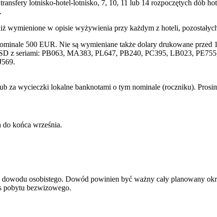
transfery lotnisko-hotel-lotnisko, 7, 10, 11 lub 14 rozpoczętych dób
.
niż wymienione w opisie wyżywienia przy każdym z hoteli, pozostałyc
nominale 500 EUR. Nie są wymieniane także dolary drukowane przed 1
SD z seriami: PB063, MA383, PL647, PB240, PC395, LB023, PE755, 
J569.
lub za wycieczki lokalne banknotami o tym nominale (roczniku). Pros
 do końca września.
ądź dowodu osobistego. Dowód powinien być ważny cały planowany okr
res pobytu bezwizowego.