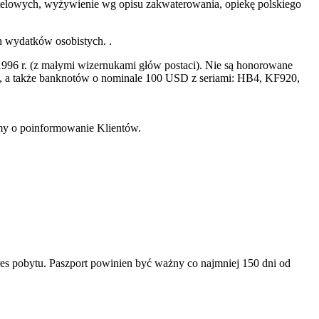
 hotelowych, wyżywienie wg opisu zakwaterowania, opiekę polskiego
h wydatków osobistych. .
996 r. (z małymi wizernukami głów postaci). Nie są honorowane
a także banknotów o nominale 100 USD z seriami: HB4, KF920,
imy o poinformowanie Klientów.
es pobytu. Paszport powinien być ważny co najmniej 150 dni od