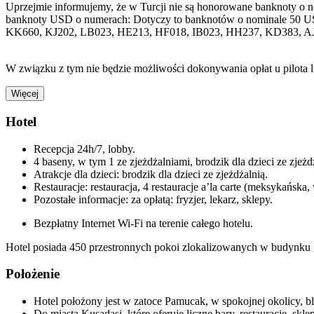
Uprzejmie informujemy, że w Turcji nie są honorowane banknoty o 
banknoty USD o numerach: Dotyczy to banknotów o nominale 50 U
KK660, KJ202, LB023, HE213, HF018, IB023, HH237, KD383, A
W związku z tym nie będzie możliwości dokonywania opłat u pilota 
Więcej
Hotel
Recepcja 24h/7, lobby.
4 baseny, w tym 1 ze zjeżdżalniami, brodzik dla dzieci ze zjeżdż
Atrakcje dla dzieci: brodzik dla dzieci ze zjeżdżalnią.
Restauracje: restauracja, 4 restauracje a’la carte (meksykańska
Pozostałe informacje: za opłatą: fryzjer, lekarz, sklepy.
Bezpłatny Internet Wi-Fi na terenie całego hotelu.
Hotel posiada 450 przestronnych pokoi zlokalizowanych w budynk
Położenie
Hotel położony jest w zatoce Pamucak, w spokojnej okolicy, bli
Do miasta Kusadasi, które oferuje liczne bary, restauracje, skl