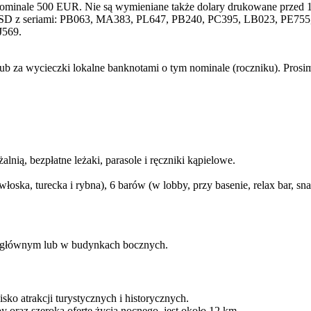
nominale 500 EUR. Nie są wymieniane także dolary drukowane przed 1
SD z seriami: PB063, MA383, PL647, PB240, PC395, LB023, PE755, 
J569.
lub za wycieczki lokalne banknotami o tym nominale (roczniku). Pros
alnią, bezpłatne leżaki, parasole i ręczniki kąpielowe.
, włoska, turecka i rybna), 6 barów (w lobby, przy basenie, relax bar, s
u głównym lub w budynkach bocznych.
sko atrakcji turystycznych i historycznych.
epy oraz szeroką ofertę życia nocnego, jest około 12 km.