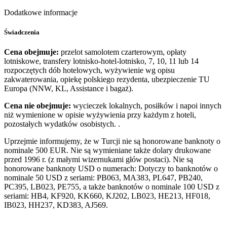
Dodatkowe informacje
Świadczenia
Cena obejmuje:
przelot samolotem czarterowym, opłaty
lotniskowe, transfery lotnisko-hotel-lotnisko, 7, 10, 11 lub 14
rozpoczętych dób hotelowych, wyżywienie wg opisu
zakwaterowania, opiekę polskiego rezydenta, ubezpieczenie TU
Europa (NNW, KL, Assistance i bagaż).
Cena nie obejmuje:
wycieczek lokalnych, posiłków i napoi innych
niż wymienione w opisie wyżywienia przy każdym z hoteli,
pozostałych wydatków osobistych. .
Uprzejmie informujemy, że w Turcji nie są honorowane banknoty o
nominale 500 EUR. Nie są wymieniane także dolary drukowane
przed 1996 r. (z małymi wizernukami głów postaci). Nie są
honorowane banknoty USD o numerach: Dotyczy to banknotów o
nominale 50 USD z seriami: PB063, MA383, PL647, PB240,
PC395, LB023, PE755, a także banknotów o nominale 100 USD z
seriami: HB4, KF920, KK660, KJ202, LB023, HE213, HF018,
IB023, HH237, KD383, AJ569.