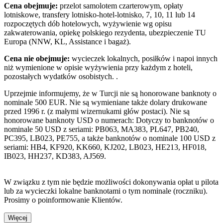
Cena obejmuje:
przelot samolotem czarterowym, opłaty
lotniskowe, transfery lotnisko-hotel-lotnisko, 7, 10, 11 lub 14
rozpoczętych dób hotelowych, wyżywienie wg opisu
zakwaterowania, opiekę polskiego rezydenta, ubezpieczenie TU
Europa (NNW, KL, Assistance i bagaż).
Cena nie obejmuje:
wycieczek lokalnych, posiłków i napoi innych
niż wymienione w opisie wyżywienia przy każdym z hoteli,
pozostałych wydatków osobistych. .
Uprzejmie informujemy, że w Turcji nie są honorowane banknoty o
nominale 500 EUR. Nie są wymieniane także dolary drukowane
przed 1996 r. (z małymi wizernukami głów postaci). Nie są
honorowane banknoty USD o numerach: Dotyczy to banknotów o
nominale 50 USD z seriami: PB063, MA383, PL647, PB240,
PC395, LB023, PE755, a także banknotów o nominale 100 USD z
seriami: HB4, KF920, KK660, KJ202, LB023, HE213, HF018,
IB023, HH237, KD383, AJ569.
W związku z tym nie będzie możliwości dokonywania opłat u pilota
lub za wycieczki lokalne banknotami o tym nominale (roczniku).
Prosimy o poinformowanie Klientów.
Więcej