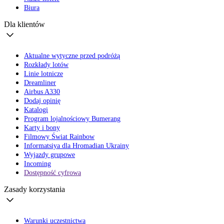
Biura
Dla klientów
Aktualne wytyczne przed podróżą
Rozkłady lotów
Linie lotnicze
Dreamliner
Airbus A330
Dodaj opinię
Katalogi
Program lojalnościowy Bumerang
Karty i bony
Filmowy Świat Rainbow
Informatsiya dla Hromadian Ukrainy
Wyjazdy grupowe
Incoming
Dostępność cyfrowa
Zasady korzystania
Warunki uczestnictwa