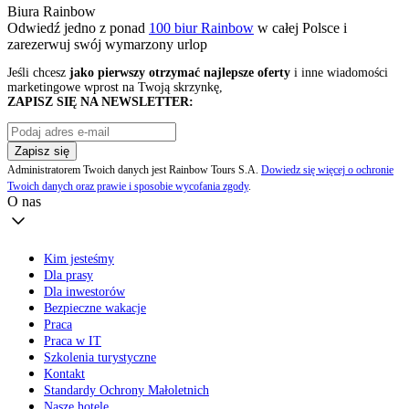
Biura Rainbow
Odwiedź jedno z ponad
100 biur Rainbow
w całej Polsce i
zarezerwuj swój
wymarzony urlop
Jeśli chcesz
jako pierwszy otrzymać najlepsze oferty
i inne wiadomości
marketingowe wprost na Twoją skrzynkę,
ZAPISZ SIĘ NA NEWSLETTER:
Zapisz się
Administratorem Twoich danych jest Rainbow Tours S.A.
Dowiedz się więcej o ochronie
Twoich danych oraz prawie i sposobie wycofania zgody
.
O nas
Kim jesteśmy
Dla prasy
Dla inwestorów
Bezpieczne wakacje
Praca
Praca w IT
Szkolenia turystyczne
Kontakt
Standardy Ochrony Małoletnich
Nasze hotele