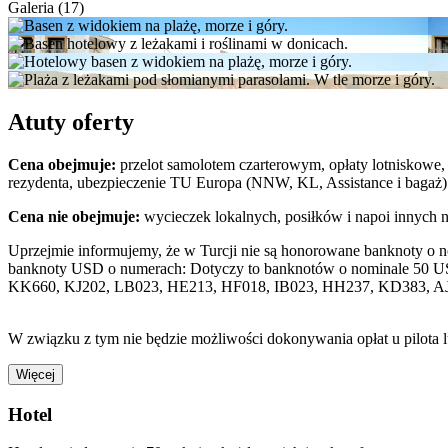
Galeria (17)
Atuty oferty
Cena obejmuje:
przelot samolotem czarterowym, opłaty lotniskowe, 
rezydenta, ubezpieczenie TU Europa (NNW, KL, Assistance i bagaż)
Cena nie obejmuje:
wycieczek lokalnych, posiłków i napoi innych 
Uprzejmie informujemy, że w Turcji nie są honorowane banknoty o 
banknoty USD o numerach: Dotyczy to banknotów o nominale 50 U
KK660, KJ202, LB023, HE213, HF018, IB023, HH237, KD383, A
W związku z tym nie będzie możliwości dokonywania opłat u pilota 
Więcej
Hotel