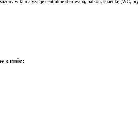
sażony w klimatyzację centralnie sterowaną, balkon, łazienkę (WC, pr
w cenie: