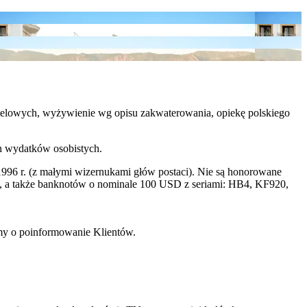
 hotelowych, wyżywienie wg opisu zakwaterowania, opiekę polskiego
ch wydatków osobistych.
996 r. (z małymi wizernukami głów postaci). Nie są honorowane
a także banknotów o nominale 100 USD z seriami: HB4, KF920,
imy o poinformowanie Klientów.