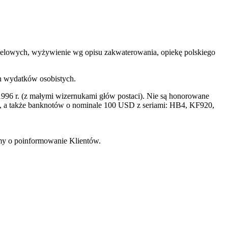
 hotelowych, wyżywienie wg opisu zakwaterowania, opiekę polskiego
ch wydatków osobistych.
996 r. (z małymi wizernukami głów postaci). Nie są honorowane
a także banknotów o nominale 100 USD z seriami: HB4, KF920,
imy o poinformowanie Klientów.