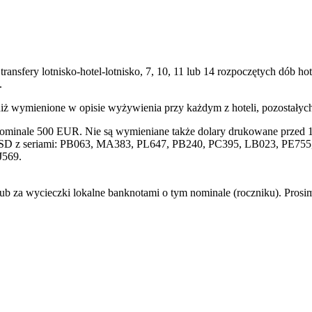
transfery lotnisko-hotel-lotnisko, 7, 10, 11 lub 14 rozpoczętych dób
.
niż wymienione w opisie wyżywienia przy każdym z hoteli, pozostały
nominale 500 EUR. Nie są wymieniane także dolary drukowane przed 1
SD z seriami: PB063, MA383, PL647, PB240, PC395, LB023, PE755, 
J569.
lub za wycieczki lokalne banknotami o tym nominale (roczniku). Pros