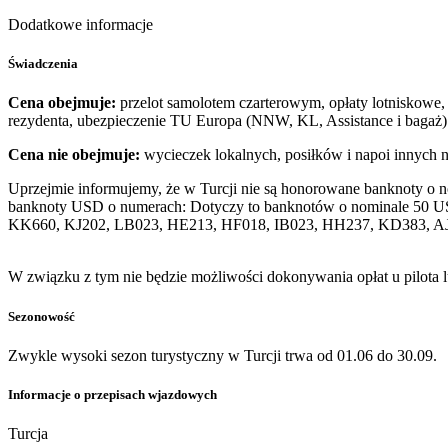
Dodatkowe informacje
Świadczenia
Cena obejmuje:
przelot samolotem czarterowym, opłaty lotniskowe, 
rezydenta, ubezpieczenie TU Europa (NNW, KL, Assistance i bagaż)
Cena nie obejmuje:
wycieczek lokalnych, posiłków i napoi innych 
Uprzejmie informujemy, że w Turcji nie są honorowane banknoty o 
banknoty USD o numerach: Dotyczy to banknotów o nominale 50 U
KK660, KJ202, LB023, HE213, HF018, IB023, HH237, KD383, A
W związku z tym nie będzie możliwości dokonywania opłat u pilota 
Sezonowość
Zwykle wysoki sezon turystyczny w Turcji trwa od 01.06 do 30.09.
Informacje o przepisach wjazdowych
Turcja