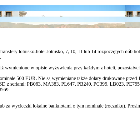
transfery lotnisko-hotel-lotnisko, 7, 10, 11 lub 14 rozpoczętych dób
.
niż wymienione w opisie wyżywienia przy każdym z hoteli, pozostały
nominale 500 EUR. Nie są wymieniane także dolary drukowane przed 1
SD z seriami: PB063, MA383, PL647, PB240, PC395, LB023, PE755, 
J569.
lub za wycieczki lokalne banknotami o tym nominale (roczniku). Pros