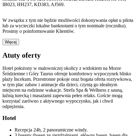
IB023, HH237, KD383, AJ569.
W związku z tym nie będzie możliwości dokonywania opłat u pilota
lub za wycieczki lokalne banknotami o tym nominale (roczniku).
Prosimy o poinformowanie Klientów.
Więcej
Atuty oferty
Hotel położony w malowniczej okolicy z widokiem na Morze
Śródziemne i Góry Taurus oferuje komfortowy wypoczynek blisko
plaży İncekum. Przestronne pokoje oraz bogata oferta rozrywkowa,
w tym plac zabaw i animacje dla dzieci, czynią go idealnym
miejscem na rodzinne wakacje. Strefa Spa & Wellness z sauną,
łaźnią turecką i masażami zapewnia pełen relaks. Goście mogą
korzystać zarówno z aktywnego wypoczynku, jak i chwil
odprężenia.
Hotel
Recepcja 24h, 2 panoramiczne windy.
3 baseny (basen ze zjeżdżalniami, główny basen, basen dla