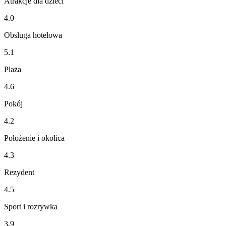
Atrakcje dla dzieci
4.0
Obsługa hotelowa
5.1
Plaża
4.6
Pokój
4.2
Położenie i okolica
4.3
Rezydent
4.5
Sport i rozrywka
3.9