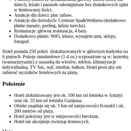
dzieci), leżaki i parasole udostępnione bez dodatkowych opłat
w limitowanej ilości.
Atrakcje dla dzieci: plac zabaw.
Atrakcje dla dorosłych: Centrum Spa&Wellness (dodatkowo
płatne masaże, peeling, łaźnia turecka).
Restauracje: główna restauracja, 4 bary.
Dodatkowo płatne: WiFi, lekarz, wynajem auta, sklepy,
fotograf.
Hotel posiada 250 pokoi zlokalizowanych w głównym budynku na
6 piętrach. Pokoje standardowe (1-4 os.) wyposażone są w: łazienkę
(wanna/prysznic) z suszarką do włosów, telefon, klimatyzacje
indywidualną, TV Sat., sejf, minibar, balkon. Hotel prosi aby nie
zabierać ręczników hotelowych na plażę.
Położenie
Hotel zlokalizowany jest ok. 100 km od lotniska w Antalyi
oraz ok. 55 km od lotniska Gazipasa.
Obiekt znajduje się ok. 5 km od miejscowości Konakli i ok.
260 metrów od plaży.
Hotel położony jest w miejscowości Ineckum.
Hotel nie akceptuje zwierząt domowych.