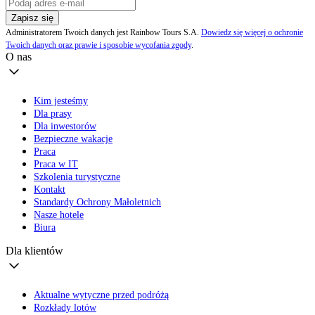
Zapisz się
Administratorem Twoich danych jest Rainbow Tours S.A.
Dowiedz się więcej o ochronie
Twoich danych oraz prawie i sposobie wycofania zgody
.
O nas
Kim jesteśmy
Dla prasy
Dla inwestorów
Bezpieczne wakacje
Praca
Praca w IT
Szkolenia turystyczne
Kontakt
Standardy Ochrony Małoletnich
Nasze hotele
Biura
Dla klientów
Aktualne wytyczne przed podróżą
Rozkłady lotów