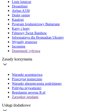
Linie lotnicze
Dreamliner
Airbus A330
Dodaj opinię
Katalogi
Program lojalnościowy Bumerang
Karty i bony
Filmowy Świat Rainbow
Informatsiya dla Hromadian Ukrainy
Wyjazdy grupowe
Incoming
Dostępność cyfrowa
Zasady korzystania
Warunki uczestnictwa
Przeczytaj koniecznie
Warunki ubezpieczenia podróżnego
Polityka prywatności
Regulamin serwisu R.pl
Zarządzaj zgodami
Usługi dodatkowe