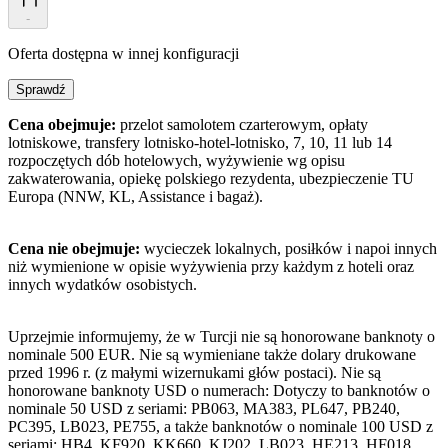
-
Oferta dostępna w innej konfiguracji
Sprawdź
Cena obejmuje:
przelot samolotem czarterowym, opłaty
lotniskowe, transfery lotnisko-hotel-lotnisko, 7, 10, 11 lub 14
rozpoczętych dób hotelowych, wyżywienie wg opisu
zakwaterowania, opiekę polskiego rezydenta, ubezpieczenie TU
Europa (NNW, KL, Assistance i bagaż).
Cena nie obejmuje:
wycieczek lokalnych, posiłków i napoi innych
niż wymienione w opisie wyżywienia przy każdym z hoteli oraz
innych wydatków osobistych.
Uprzejmie informujemy, że w Turcji nie są honorowane banknoty o
nominale 500 EUR. Nie są wymieniane także dolary drukowane
przed 1996 r. (z małymi wizernukami głów postaci). Nie są
honorowane banknoty USD o numerach: Dotyczy to banknotów o
nominale 50 USD z seriami: PB063, MA383, PL647, PB240,
PC395, LB023, PE755, a także banknotów o nominale 100 USD z
seriami: HB4, KF920, KK660, KJ202, LB023, HE213, HF018,