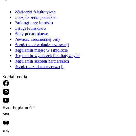
Wycieczki fakultatywne
Ubezpieczenia podróżne
Parkingi przy lotnisku
Usługi lotniskowe
Bony podarunkowe
Pewność niezmiennej ceny
Bezpłatne odwołanie rezerwacji
Regulamin miejsc w samolocie
Regulamin wycieczek fakultatywnych
Regulamin szkoleń narciarskich
Bezpłatna zmiana rezerwacji
Social media
Kanały płatności