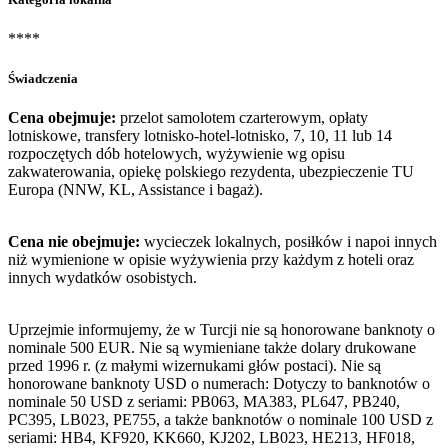
****
Świadczenia
Cena obejmuje:
przelot samolotem czarterowym, opłaty
lotniskowe, transfery lotnisko-hotel-lotnisko, 7, 10, 11 lub 14
rozpoczętych dób hotelowych, wyżywienie wg opisu
zakwaterowania, opiekę polskiego rezydenta, ubezpieczenie TU
Europa (NNW, KL, Assistance i bagaż).
Cena nie obejmuje:
wycieczek lokalnych, posiłków i napoi innych
niż wymienione w opisie wyżywienia przy każdym z hoteli oraz
innych wydatków osobistych.
Uprzejmie informujemy, że w Turcji nie są honorowane banknoty o
nominale 500 EUR. Nie są wymieniane także dolary drukowane
przed 1996 r. (z małymi wizernukami głów postaci). Nie są
honorowane banknoty USD o numerach: Dotyczy to banknotów o
nominale 50 USD z seriami: PB063, MA383, PL647, PB240,
PC395, LB023, PE755, a także banknotów o nominale 100 USD z
seriami: HB4, KF920, KK660, KJ202, LB023, HE213, HF018,