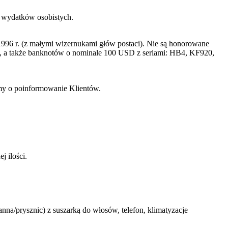
h wydatków osobistych.
996 r. (z małymi wizernukami głów postaci). Nie są honorowane
a także banknotów o nominale 100 USD z seriami: HB4, KF920,
imy o poinformowanie Klientów.
j ilości.
na/prysznic) z suszarką do włosów, telefon, klimatyzacje