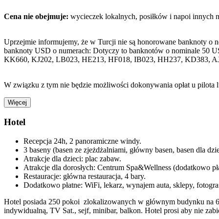
Cena nie obejmuje:
wycieczek lokalnych, posiłków i napoi innych 
Uprzejmie informujemy, że w Turcji nie są honorowane banknoty o 
banknoty USD o numerach: Dotyczy to banknotów o nominale 50 U
KK660, KJ202, LB023, HE213, HF018, IB023, HH237, KD383, A
W związku z tym nie będzie możliwości dokonywania opłat u pilota 
Więcej
Hotel
Recepcja 24h, 2 panoramiczne windy.
3 baseny (basen ze zjeżdżalniami, główny basen, basen dla dzie
Atrakcje dla dzieci: plac zabaw.
Atrakcje dla dorosłych: Centrum Spa&Wellness (dodatkowo płat
Restauracje: główna restauracja, 4 bary.
Dodatkowo płatne: WiFi, lekarz, wynajem auta, sklepy, fotogra
Hotel posiada 250 pokoi zlokalizowanych w głównym budynku na 6 pi
indywidualną, TV Sat., sejf, minibar, balkon. Hotel prosi aby nie za