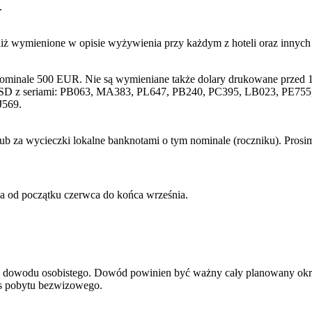
.
niż wymienione w opisie wyżywienia przy każdym z hoteli oraz innyc
nominale 500 EUR. Nie są wymieniane także dolary drukowane przed 1
SD z seriami: PB063, MA383, PL647, PB240, PC395, LB023, PE755, 
J569.
lub za wycieczki lokalne banknotami o tym nominale (roczniku). Pros
wa od początku czerwca do końca września.
ądź dowodu osobistego. Dowód powinien być ważny cały planowany okr
res pobytu bezwizowego.