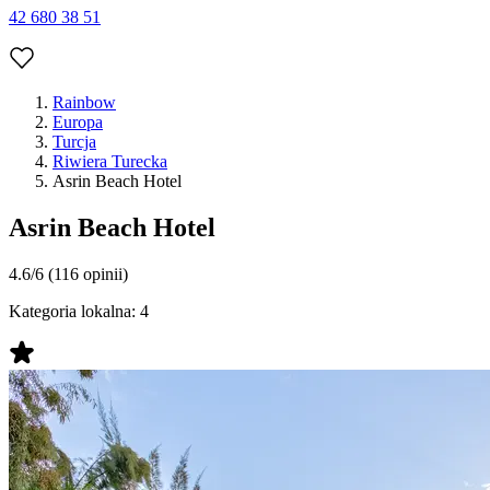
42 680 38 51
Rainbow
Europa
Turcja
Riwiera Turecka
Asrin Beach Hotel
Asrin Beach Hotel
4.6/6
(116 opinii)
Kategoria lokalna:
4