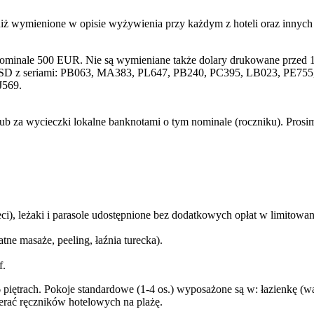
niż wymienione w opisie wyżywienia przy każdym z hoteli oraz innyc
nominale 500 EUR. Nie są wymieniane także dolary drukowane przed 1
SD z seriami: PB063, MA383, PL647, PB240, PC395, LB023, PE755, 
J569.
lub za wycieczki lokalne banknotami o tym nominale (roczniku). Pros
ci), leżaki i parasole udostępnione bez dodatkowych opłat w limitowane
ne masaże, peeling, łaźnia turecka).
f.
ętrach. Pokoje standardowe (1-4 os.) wyposażone są w: łazienkę (wan
bierać ręczników hotelowych na plażę.