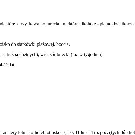
iektóre kawy, kawa po turecku, niektóre alkohole - płatne dodatkowo
oisko do siatkówki plażowej, boccia.
jąca liczba chętnych), wieczór turecki (raz w tygodniu).
-12 lat.
transfery lotnisko-hotel-lotnisko, 7, 10, 11 lub 14 rozpoczętych dób