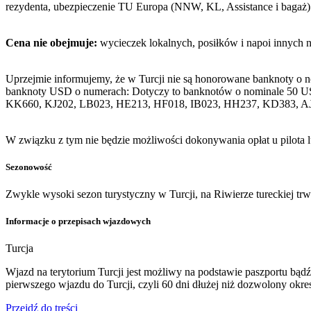
rezydenta, ubezpieczenie TU Europa (NNW, KL, Assistance i bagaż)
Cena nie obejmuje:
wycieczek lokalnych, posiłków i napoi innych 
Uprzejmie informujemy, że w Turcji nie są honorowane banknoty o 
banknoty USD o numerach: Dotyczy to banknotów o nominale 50 U
KK660, KJ202, LB023, HE213, HF018, IB023, HH237, KD383, A
W związku z tym nie będzie możliwości dokonywania opłat u pilota 
Sezonowość
Zwykle wysoki sezon turystyczny w Turcji, na Riwierze tureckiej tr
Informacje o przepisach wjazdowych
Turcja
Wjazd na terytorium Turcji jest możliwy na podstawie paszportu b
pierwszego wjazdu do Turcji, czyli 60 dni dłużej niż dozwolony ok
Przejdź do treści