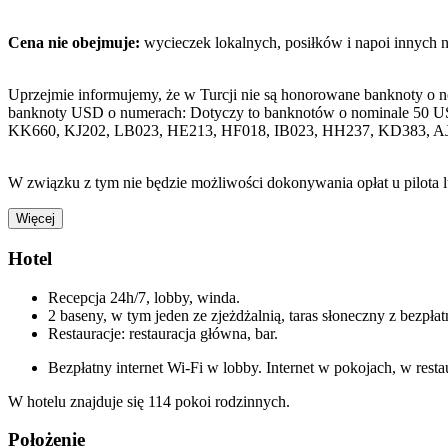
Cena nie obejmuje:
wycieczek lokalnych, posiłków i napoi innych 
Uprzejmie informujemy, że w Turcji nie są honorowane banknoty o 
banknoty USD o numerach: Dotyczy to banknotów o nominale 50 U
KK660, KJ202, LB023, HE213, HF018, IB023, HH237, KD383, A
W związku z tym nie będzie możliwości dokonywania opłat u pilota 
Więcej
Hotel
Recepcja 24h/7, lobby, winda.
2 baseny, w tym jeden ze zjeżdżalnią, taras słoneczny z bezpła
Restauracje: restauracja główna, bar.
Bezpłatny internet Wi-Fi w lobby. Internet w pokojach, w resta
W hotelu znajduje się 114 pokoi rodzinnych.
Położenie