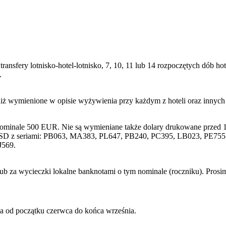
transfery lotnisko-hotel-lotnisko, 7, 10, 11 lub 14 rozpoczętych dób
.
niż wymienione w opisie wyżywienia przy każdym z hoteli oraz innyc
nominale 500 EUR. Nie są wymieniane także dolary drukowane przed 1
SD z seriami: PB063, MA383, PL647, PB240, PC395, LB023, PE755, 
J569.
lub za wycieczki lokalne banknotami o tym nominale (roczniku). Pros
wa od początku czerwca do końca września.