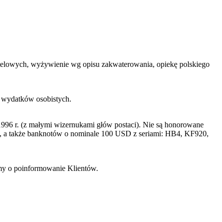
 hotelowych, wyżywienie wg opisu zakwaterowania, opiekę polskiego
h wydatków osobistych.
996 r. (z małymi wizernukami głów postaci). Nie są honorowane
a także banknotów o nominale 100 USD z seriami: HB4, KF920,
imy o poinformowanie Klientów.