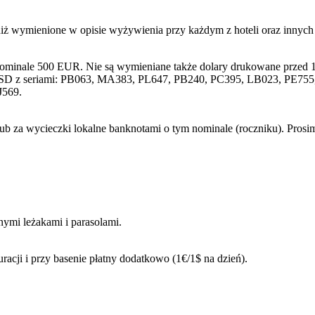
niż wymienione w opisie wyżywienia przy każdym z hoteli oraz innyc
nominale 500 EUR. Nie są wymieniane także dolary drukowane przed 1
SD z seriami: PB063, MA383, PL647, PB240, PC395, LB023, PE755, 
J569.
lub za wycieczki lokalne banknotami o tym nominale (roczniku). Pros
tnymi leżakami i parasolami.
uracji i przy basenie płatny dodatkowo (1€/1$ na dzień).