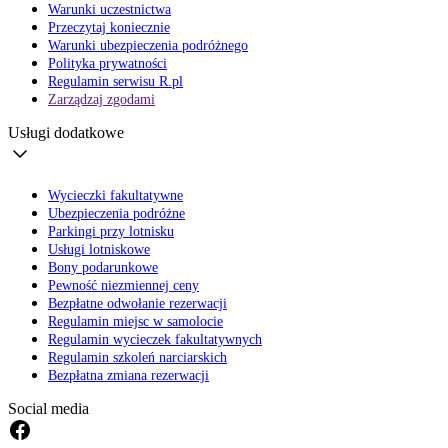
Warunki uczestnictwa
Przeczytaj koniecznie
Warunki ubezpieczenia podróżnego
Polityka prywatności
Regulamin serwisu R.pl
Zarządzaj zgodami
Usługi dodatkowe
Wycieczki fakultatywne
Ubezpieczenia podróżne
Parkingi przy lotnisku
Usługi lotniskowe
Bony podarunkowe
Pewność niezmiennej ceny
Bezpłatne odwołanie rezerwacji
Regulamin miejsc w samolocie
Regulamin wycieczek fakultatywnych
Regulamin szkoleń narciarskich
Bezpłatna zmiana rezerwacji
Social media