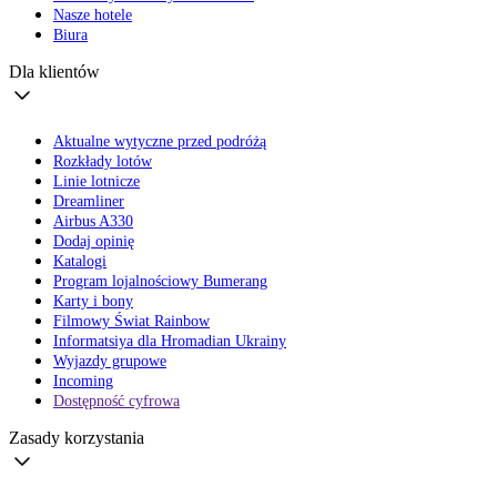
Nasze hotele
Biura
Dla klientów
Aktualne wytyczne przed podróżą
Rozkłady lotów
Linie lotnicze
Dreamliner
Airbus A330
Dodaj opinię
Katalogi
Program lojalnościowy Bumerang
Karty i bony
Filmowy Świat Rainbow
Informatsiya dla Hromadian Ukrainy
Wyjazdy grupowe
Incoming
Dostępność cyfrowa
Zasady korzystania