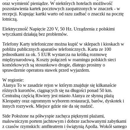
oraz wymienić pieniądze. W niektórych hotelach możliwość
pozostawienia kartek pocztowych zaopatrzonych w znaczek - w
recepcji. Kupując kartki warto od razu zadbać o znaczki na pocztę
lotniczą.
Elektryczność Napięcie 220 V, 50 Hz. Urządzenia z polskimi
wtyczkami działają bez problemów.
Telefony Karty telefoniczne można kupić w sklepach i kioskach w
pobliżu publicznych aparatów telefonicznych. Karta ze 100
jednostkami za ok. 5 EUR wystarcza na krótką rozmowę
międzynarodową. Koszty połączeń w roamingu polskich sieci
komórkowych są stosunkowo drogie, dlatego prosimy o
sprawdzenie operatora stawek przed wyjazdem.
W regionie:
Alanya To w zasadzie rejon w którym znajduje się kilkanaście
różnych kurortów, ciągnących się na długości ponad 50 km.
Centralną częścią Riwiery jest miasto Alanya ze słynną plażą
Kleopatry oraz ogromnym wyborem restauracji, barów, dyskotek i
innych rozrywek. Miejsce gdzie nie da się nudzić.
Side Położone na półwyspie zachęca pięknymi plażami,
malowniczym portem jachtowym i dobrze zachowanymi zabytkami
z czasów rzymskich: amfiteatrem i świątynią Apolla. Wokół samego