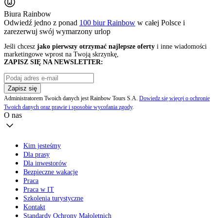
Biura Rainbow
Odwiedź jedno z ponad
100 biur Rainbow
w całej Polsce i
zarezerwuj swój
wymarzony urlop
Jeśli chcesz
jako pierwszy otrzymać najlepsze oferty
i inne wiadomości
marketingowe wprost na Twoją skrzynkę,
ZAPISZ SIĘ NA NEWSLETTER:
Zapisz się
Administratorem Twoich danych jest Rainbow Tours S.A.
Dowiedz się więcej o ochronie
Twoich danych oraz prawie i sposobie wycofania zgody
.
O nas
Kim jesteśmy
Dla prasy
Dla inwestorów
Bezpieczne wakacje
Praca
Praca w IT
Szkolenia turystyczne
Kontakt
Standardy Ochrony Małoletnich