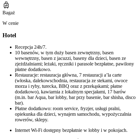
Bagaż
W cenie
Hotel
Recepcja 24h/7.
10 basenów, w tym duży basen zewnętrzny, basen
wewnętrzny, basen z jacuzzi, baseny dla dzieci, basen ze
zjeżdżalniami; leżaki, ręczniki i parasole bezpłatne, pawilony
płatne dodatkowo.
Restauracje: restauracja główna, 7 restauracji a’la carte
(włoska, dalekowschodnia, restauracja ze stekami, owoce
morza i ryby, turecka, BBQ oraz z przekąskami; płatne
dodatkowo), kawiarnia z lokalnym specjałami, 17 barów
(m.in. bar Aqua, bar lobby, bar przy basenie, bar shisha, disco
bar).
Płatne dodatkowo: room service, fryzjer, usługi pralni,
opiekunka dla dzieci, wynajem samochodu, wypożyczalnia
rowerów, sklepy.
Internet Wi-Fi dostępny bezpłatnie w lobby i w pokojach.