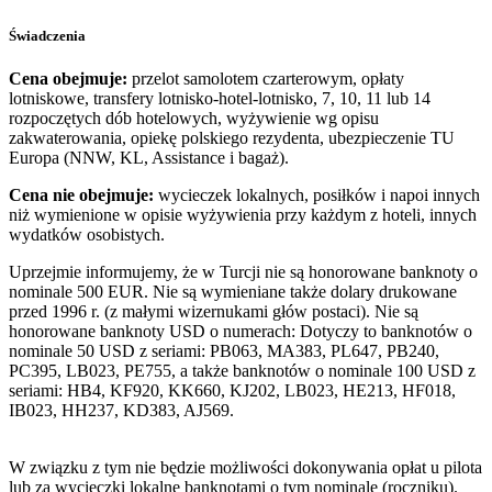
Świadczenia
Cena obejmuje:
przelot samolotem czarterowym, opłaty
lotniskowe, transfery lotnisko-hotel-lotnisko, 7, 10, 11 lub 14
rozpoczętych dób hotelowych, wyżywienie wg opisu
zakwaterowania, opiekę polskiego rezydenta, ubezpieczenie TU
Europa (NNW, KL, Assistance i bagaż).
Cena nie obejmuje:
wycieczek lokalnych, posiłków i napoi innych
niż wymienione w opisie wyżywienia przy każdym z hoteli, innych
wydatków osobistych.
Uprzejmie informujemy, że w Turcji nie są honorowane banknoty o
nominale 500 EUR. Nie są wymieniane także dolary drukowane
przed 1996 r. (z małymi wizernukami głów postaci). Nie są
honorowane banknoty USD o numerach: Dotyczy to banknotów o
nominale 50 USD z seriami: PB063, MA383, PL647, PB240,
PC395, LB023, PE755, a także banknotów o nominale 100 USD z
seriami: HB4, KF920, KK660, KJ202, LB023, HE213, HF018,
IB023, HH237, KD383, AJ569.
W związku z tym nie będzie możliwości dokonywania opłat u pilota
lub za wycieczki lokalne banknotami o tym nominale (roczniku).