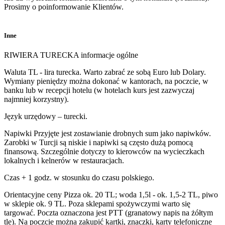
Prosimy o poinformowanie Klientów.
Inne
RIWIERA TURECKA informacje ogólne
Waluta TL - lira turecka. Warto zabrać ze sobą Euro lub Dolary.
Wymiany pieniędzy można dokonać w kantorach, na poczcie, w
banku lub w recepcji hotelu (w hotelach kurs jest zazwyczaj
najmniej korzystny).
Język urzędowy – turecki.
Napiwki Przyjęte jest zostawianie drobnych sum jako napiwków.
Zarobki w Turcji są niskie i napiwki są często dużą pomocą
finansową. Szczególnie dotyczy to kierowców na wycieczkach
lokalnych i kelnerów w restauracjach.
Czas + 1 godz. w stosunku do czasu polskiego.
Orientacyjne ceny Pizza ok. 20 TL; woda 1,5l - ok. 1,5-2 TL, piwo
w sklepie ok. 9 TL. Poza sklepami spożywczymi warto się
targować. Poczta oznaczona jest PTT (granatowy napis na żółtym
tle). Na poczcie można zakupić kartki, znaczki, karty telefoniczne