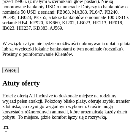
przed 1996 r. (z małymi wizernukami głów postaci). Nie są
honorowane banknoty USD o numerach: Dotyczy to banknotów o
nominale 50 USD z seriami: PB063, MA383, PL647, PB240,
PC395, LB023, PE755, a także banknotów o nominale 100 USD z
seriami: HB4, KF920, KK660, KJ202, LB023, HE213, HF018,
IB023, HH237, KD383, AJ569.
W związku z tym nie będzie możliwości dokonywania opłat u pilota
lub za wycieczki lokalne banknotami o tym nominale (roczniku).
Prosimy o poinformowanie Klientów.
Więcej
Atuty oferty
Hotel z ofertą All Inclusive to doskonałe miejsce na rodzinny
wyjazd pełen atrakcji. Położony blisko plaży, oferuje szybki transfer
z lotniska, co czyni go wygodnym wyborem. Goście mogą
korzystać z różnorodnych animacji, które urozmaicają każdy dzień
pobytu. To miejsce, gdzie komfort łączy się z rozrywką.