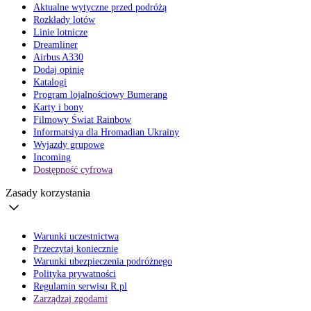
Aktualne wytyczne przed podróżą
Rozkłady lotów
Linie lotnicze
Dreamliner
Airbus A330
Dodaj opinię
Katalogi
Program lojalnościowy Bumerang
Karty i bony
Filmowy Świat Rainbow
Informatsiya dla Hromadian Ukrainy
Wyjazdy grupowe
Incoming
Dostępność cyfrowa
Zasady korzystania
Warunki uczestnictwa
Przeczytaj koniecznie
Warunki ubezpieczenia podróżnego
Polityka prywatności
Regulamin serwisu R.pl
Zarządzaj zgodami