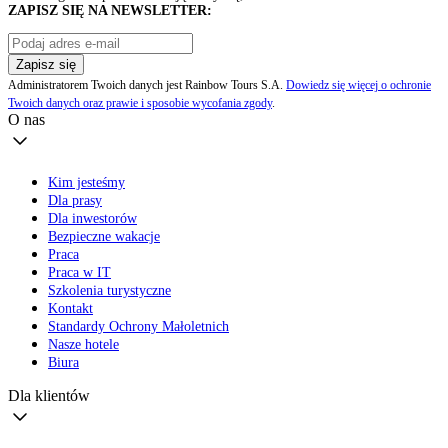
ZAPISZ SIĘ NA NEWSLETTER:
Zapisz się
Administratorem Twoich danych jest Rainbow Tours S.A.
Dowiedz się więcej o ochronie
Twoich danych oraz prawie i sposobie wycofania zgody
.
O nas
Kim jesteśmy
Dla prasy
Dla inwestorów
Bezpieczne wakacje
Praca
Praca w IT
Szkolenia turystyczne
Kontakt
Standardy Ochrony Małoletnich
Nasze hotele
Biura
Dla klientów