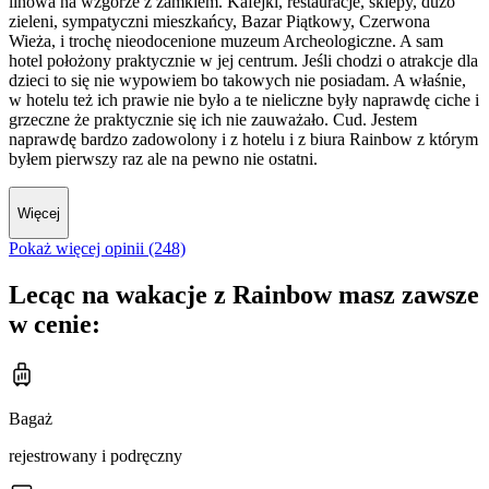
linowa na wzgórze z zamkiem. Kafejki, restauracje, sklepy, dużo
zieleni, sympatyczni mieszkańcy, Bazar Piątkowy, Czerwona
Wieża, i trochę nieodocenione muzeum Archeologiczne. A sam
hotel położony praktycznie w jej centrum. Jeśli chodzi o atrakcje dla
dzieci to się nie wypowiem bo takowych nie posiadam. A właśnie,
w hotelu też ich prawie nie było a te nieliczne były naprawdę ciche i
grzeczne że praktycznie się ich nie zauważało. Cud. Jestem
naprawdę bardzo zadowolony i z hotelu i z biura Rainbow z którym
byłem pierwszy raz ale na pewno nie ostatni.
Więcej
Pokaż więcej opinii (248)
Lecąc na wakacje z Rainbow masz zawsze
w cenie:
Bagaż
rejestrowany i podręczny