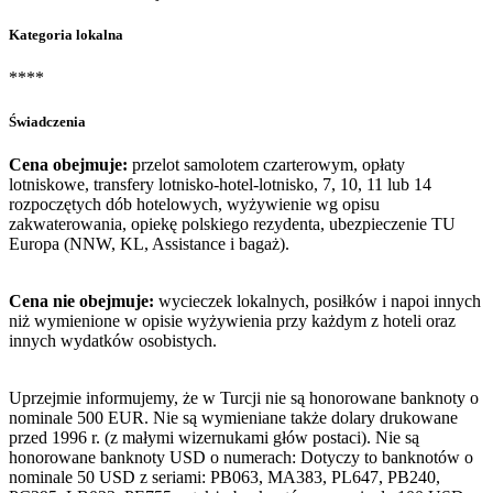
Kategoria lokalna
****
Świadczenia
Cena obejmuje:
przelot samolotem czarterowym, opłaty
lotniskowe, transfery lotnisko-hotel-lotnisko, 7, 10, 11 lub 14
rozpoczętych dób hotelowych, wyżywienie wg opisu
zakwaterowania, opiekę polskiego rezydenta, ubezpieczenie TU
Europa (NNW, KL, Assistance i bagaż).
Cena nie obejmuje:
wycieczek lokalnych, posiłków i napoi innych
niż wymienione w opisie wyżywienia przy każdym z hoteli oraz
innych wydatków osobistych.
Uprzejmie informujemy, że w Turcji nie są honorowane banknoty o
nominale 500 EUR. Nie są wymieniane także dolary drukowane
przed 1996 r. (z małymi wizernukami głów postaci). Nie są
honorowane banknoty USD o numerach: Dotyczy to banknotów o
nominale 50 USD z seriami: PB063, MA383, PL647, PB240,