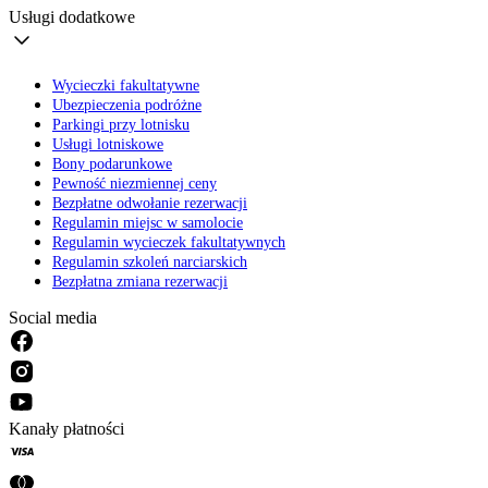
Usługi dodatkowe
Wycieczki fakultatywne
Ubezpieczenia podróżne
Parkingi przy lotnisku
Usługi lotniskowe
Bony podarunkowe
Pewność niezmiennej ceny
Bezpłatne odwołanie rezerwacji
Regulamin miejsc w samolocie
Regulamin wycieczek fakultatywnych
Regulamin szkoleń narciarskich
Bezpłatna zmiana rezerwacji
Social media
Kanały płatności