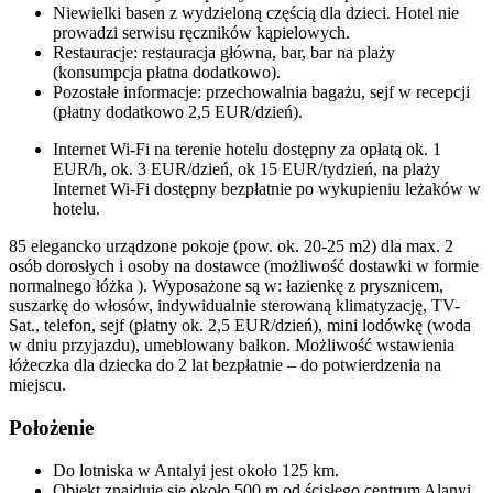
Niewielki basen z wydzieloną częścią dla dzieci. Hotel nie
prowadzi serwisu ręczników kąpielowych.
Restauracje: restauracja główna, bar, bar na plaży
(konsumpcja płatna dodatkowo).
Pozostałe informacje: przechowalnia bagażu, sejf w recepcji
(płatny dodatkowo 2,5 EUR/dzień).
Internet Wi-Fi na terenie hotelu dostępny za opłatą ok. 1
EUR/h, ok. 3 EUR/dzień, ok 15 EUR/tydzień, na plaży
Internet Wi-Fi dostępny bezpłatnie po wykupieniu leżaków w
hotelu.
85 elegancko urządzone pokoje (pow. ok. 20-25 m2) dla max. 2
osób dorosłych i osoby na dostawce (możliwość dostawki w formie
normalnego łóżka ). Wyposażone są w: łazienkę z prysznicem,
suszarkę do włosów, indywidualnie sterowaną klimatyzację, TV-
Sat., telefon, sejf (płatny ok. 2,5 EUR/dzień), mini lodówkę (woda
w dniu przyjazdu), umeblowany balkon. Możliwość wstawienia
łóżeczka dla dziecka do 2 lat bezpłatnie – do potwierdzenia na
miejscu.
Położenie
Do lotniska w Antalyi jest około 125 km.
Obiekt znajduje się około 500 m od ścisłego centrum Alanyi.