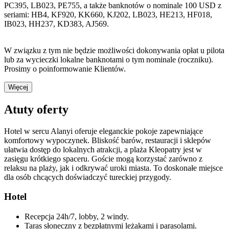
PC395, LB023, PE755, a także banknotów o nominale 100 USD z
seriami: HB4, KF920, KK660, KJ202, LB023, HE213, HF018,
IB023, HH237, KD383, AJ569.
W związku z tym nie będzie możliwości dokonywania opłat u pilota
lub za wycieczki lokalne banknotami o tym nominale (roczniku).
Prosimy o poinformowanie Klientów.
Więcej
Atuty oferty
Hotel w sercu Alanyi oferuje eleganckie pokoje zapewniające
komfortowy wypoczynek. Bliskość barów, restauracji i sklepów
ułatwia dostęp do lokalnych atrakcji, a plaża Kleopatry jest w
zasięgu krótkiego spaceru. Goście mogą korzystać zarówno z
relaksu na plaży, jak i odkrywać uroki miasta. To doskonałe miejsce
dla osób chcących doświadczyć tureckiej przygody.
Hotel
Recepcja 24h/7, lobby, 2 windy.
Taras słoneczny z bezpłatnymi leżakami i parasolami.