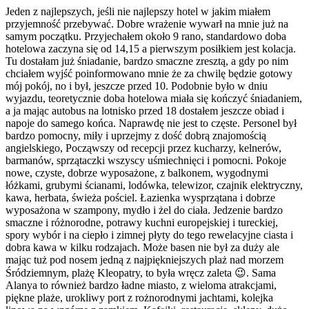
Jeden z najlepszych, jeśli nie najlepszy hotel w jakim miałem
przyjemność przebywać. Dobre wrażenie wywarł na mnie już na
samym początku. Przyjechałem około 9 rano, standardowo doba
hotelowa zaczyna się od 14,15 a pierwszym posiłkiem jest kolacja.
Tu dostałam już śniadanie, bardzo smaczne zresztą, a gdy po nim
chciałem wyjść poinformowano mnie że za chwilę będzie gotowy
mój pokój, no i był, jeszcze przed 10. Podobnie było w dniu
wyjazdu, teoretycznie doba hotelowa miała się kończyć śniadaniem,
a ja mając autobus na lotnisko przed 18 dostałem jeszcze obiad i
napoje do samego końca. Naprawdę nie jest to częste. Personel był
bardzo pomocny, miły i uprzejmy z dość dobrą znajomością
angielskiego, Począwszy od recepcji przez kucharzy, kelnerów,
barmanów, sprzątaczki wszyscy uśmiechnięci i pomocni. Pokoje
nowe, czyste, dobrze wyposażone, z balkonem, wygodnymi
łóżkami, grubymi ścianami, lodówka, telewizor, czajnik elektryczny,
kawa, herbata, świeża pościel. Łazienka wysprzątana i dobrze
wyposażona w szampony, mydło i żel do ciała. Jedzenie bardzo
smaczne i różnorodne, potrawy kuchni europejskiej i tureckiej,
spory wybór i na ciepło i zimnej płyty do tego rewelacyjne ciasta i
dobra kawa w kilku rodzajach. Może basen nie był za duży ale
mając tuż pod nosem jedną z najpiękniejszych plaż nad morzem
Śródziemnym, plażę Kleopatry, to była wręcz zaleta 😉. Sama
Alanya to również bardzo ładne miasto, z wieloma atrakcjami,
piękne plaże, urokliwy port z rożnorodnymi jachtami, kolejka