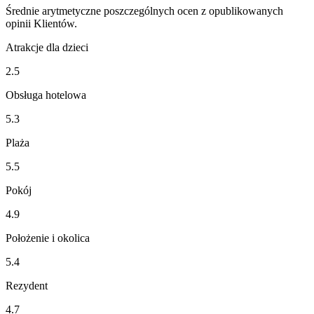
Średnie arytmetyczne poszczególnych ocen z opublikowanych
opinii Klientów.
Atrakcje dla dzieci
2.5
Obsługa hotelowa
5.3
Plaża
5.5
Pokój
4.9
Położenie i okolica
5.4
Rezydent
4.7