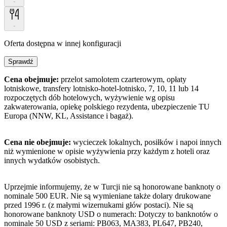
-
-
Oferta dostępna w innej konfiguracji
Sprawdź
Cena obejmuje:
przelot samolotem czarterowym, opłaty
lotniskowe, transfery lotnisko-hotel-lotnisko, 7, 10, 11 lub 14
rozpoczętych dób hotelowych, wyżywienie wg opisu
zakwaterowania, opiekę polskiego rezydenta, ubezpieczenie TU
Europa (NNW, KL, Assistance i bagaż).
Cena nie obejmuje:
wycieczek lokalnych, posiłków i napoi innych
niż wymienione w opisie wyżywienia przy każdym z hoteli oraz
innych wydatków osobistych.
Uprzejmie informujemy, że w Turcji nie są honorowane banknoty o
nominale 500 EUR. Nie są wymieniane także dolary drukowane
przed 1996 r. (z małymi wizernukami głów postaci). Nie są
honorowane banknoty USD o numerach: Dotyczy to banknotów o
nominale 50 USD z seriami: PB063, MA383, PL647, PB240,