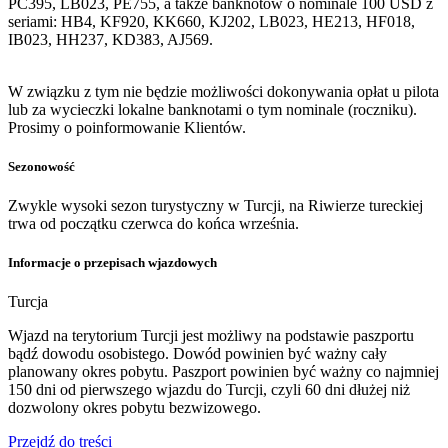
PC395, LB023, PE755, a także banknotów o nominale 100 USD z
seriami: HB4, KF920, KK660, KJ202, LB023, HE213, HF018,
IB023, HH237, KD383, AJ569.
W związku z tym nie będzie możliwości dokonywania opłat u pilota
lub za wycieczki lokalne banknotami o tym nominale (roczniku).
Prosimy o poinformowanie Klientów.
Sezonowość
Zwykle wysoki sezon turystyczny w Turcji, na Riwierze tureckiej
trwa od początku czerwca do końca września.
Informacje o przepisach wjazdowych
Turcja
Wjazd na terytorium Turcji jest możliwy na podstawie paszportu
bądź dowodu osobistego. Dowód powinien być ważny cały
planowany okres pobytu. Paszport powinien być ważny co najmniej
150 dni od pierwszego wjazdu do Turcji, czyli 60 dni dłużej niż
dozwolony okres pobytu bezwizowego.
Przejdź do treści