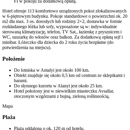
FI w pokoju za dodatkową opłatą.
Hotel oferuje 113 komfortowo urządzonych pokoi zlokalizowanych
w 6-piętrowym budynku. Pokoje standardowe o powierzchni ok. 20
m2 dla max. 3 os. dorosłych lub rodziny 2+2, dostawka w formie
rozkładanego łóżka lub sofy, wyposażone są w: indywidualnie
sterowaną klimatyzację, telefon, TV Sat., łazienkę z prysznicem i
WC, suszarkę do włosów oraz balkon. Za dodatkową opłatą sejf i
minibar. Łóżeczko dla dziecka do 2 roku życia bezpłatne (do
potwierdzenia na miejscu).
Położenie
Do lotniska w Antalyi jest około 100 km.
Obiekt znajduje się około 0,5 km od centrum ze sklepikami i
barami.
Do słynnego kurortu w Alanyi jest około 25 km.
Hotel położony jest w niewielkim miasteczku Avsallar,
otoczonym wzgórzami z bujną, zieloną roślinnością.
Mapa
Plaża
Plaża oddalona o ok. 120 m od hotelu.