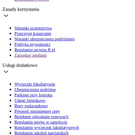
Zasady korzystania
Warunki uczestnictwa
Przeczytaj koniecznie
Warunki ubezpieczenia podróżnego
Polityka prywatności
Regulamin serwisu R.pl
Zarządzaj zgodami
Usługi dodatkowe
Wycieczki fakultatywne
Ubezpieczenia podróżne
Parkingi przy lotnisku
Usługi lotniskowe
Bony podarunkowe
Pewność niezmiennej ceny
Bezpłatne odwołanie rezerwacji
Regulamin miejsc w samolocie
Regulamin wycieczek fakultatywnych
Regulamin szkoleń narciarskich