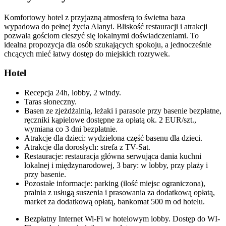
Komfortowy hotel z przyjazną atmosferą to świetna baza
wypadowa do pełnej życia Alanyi. Bliskość restauracji i atrakcji
pozwala gościom cieszyć się lokalnymi doświadczeniami. To
idealna propozycja dla osób szukających spokoju, a jednocześnie
chcących mieć łatwy dostęp do miejskich rozrywek.
Hotel
Recepcja 24h, lobby, 2 windy.
Taras słoneczny.
Basen ze zjeżdżalnią, leżaki i parasole przy basenie bezpłatne,
ręczniki kąpielowe dostępne za opłatą ok. 2 EUR/szt.,
wymiana co 3 dni bezpłatnie.
Atrakcje dla dzieci: wydzielona część basenu dla dzieci.
Atrakcje dla dorosłych: strefa z TV-Sat.
Restauracje: restauracja główna serwująca dania kuchni
lokalnej i międzynarodowej, 3 bary: w lobby, przy plaży i
przy basenie.
Pozostałe informacje: parking (ilość miejsc ograniczona),
pralnia z usługą suszenia i prasowania za dodatkową opłatą,
market za dodatkową opłatą, bankomat 500 m od hotelu.
Bezpłatny Internet Wi-Fi w hotelowym lobby. Dostęp do WI-