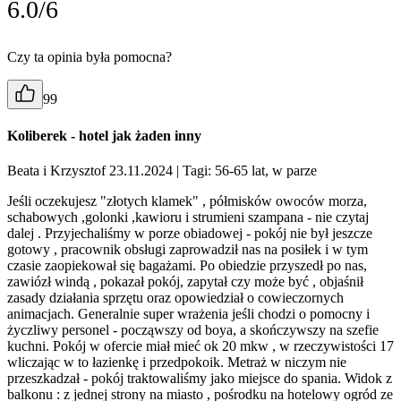
6.0/6
Czy ta opinia była pomocna?
99
Koliberek - hotel jak żaden inny
Beata i Krzysztof 23.11.2024
| Tagi: 56-65 lat, w parze
Jeśli oczekujesz "złotych klamek" , półmisków owoców morza,
schabowych ,golonki ,kawioru i strumieni szampana - nie czytaj
dalej . Przyjechaliśmy w porze obiadowej - pokój nie był jeszcze
gotowy , pracownik obsługi zaprowadził nas na posiłek i w tym
czasie zaopiekował się bagażami. Po obiedzie przyszedł po nas,
zawiózł windą , pokazał pokój, zapytał czy może być , objaśnił
zasady działania sprzętu oraz opowiedział o cowieczornych
animacjach. Generalnie super wrażenia jeśli chodzi o pomocny i
życzliwy personel - począwszy od boya, a skończywszy na szefie
kuchni. Pokój w ofercie miał mieć ok 20 mkw , w rzeczywistości 17
wliczając w to łazienkę i przedpokoik. Metraż w niczym nie
przeszkadzał - pokój traktowaliśmy jako miejsce do spania. Widok z
balkonu : z jednej strony na miasto , pośrodku na hotelowy ogród ze