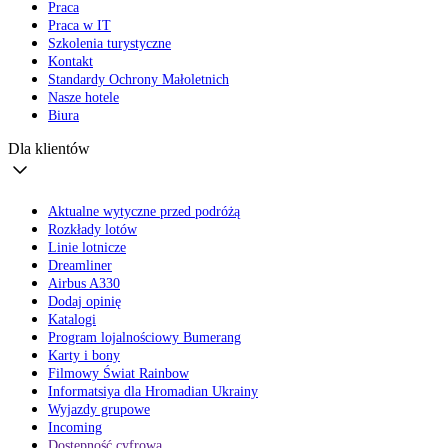
Praca
Praca w IT
Szkolenia turystyczne
Kontakt
Standardy Ochrony Małoletnich
Nasze hotele
Biura
Dla klientów
Aktualne wytyczne przed podróżą
Rozkłady lotów
Linie lotnicze
Dreamliner
Airbus A330
Dodaj opinię
Katalogi
Program lojalnościowy Bumerang
Karty i bony
Filmowy Świat Rainbow
Informatsiya dla Hromadian Ukrainy
Wyjazdy grupowe
Incoming
Dostępność cyfrowa