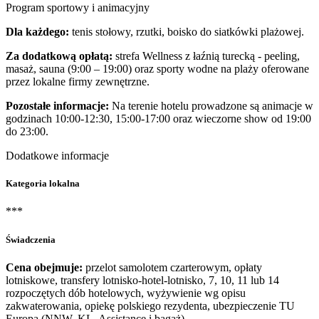
Program sportowy i animacyjny
Dla każdego:
tenis stołowy, rzutki, boisko do siatkówki plażowej.
Za dodatkową opłatą:
strefa Wellness z łaźnią turecką - peeling,
masaż, sauna (9:00 – 19:00) oraz sporty wodne na plaży oferowane
przez lokalne firmy zewnętrzne.
Pozostałe informacje:
Na terenie hotelu prowadzone są animacje w
godzinach 10:00-12:30, 15:00-17:00 oraz wieczorne show od 19:00
do 23:00.
Dodatkowe informacje
Kategoria lokalna
***
Świadczenia
Cena obejmuje:
przelot samolotem czarterowym, opłaty
lotniskowe, transfery lotnisko-hotel-lotnisko, 7, 10, 11 lub 14
rozpoczętych dób hotelowych, wyżywienie wg opisu
zakwaterowania, opiekę polskiego rezydenta, ubezpieczenie TU
Europa (NNW, KL, Assistance i bagaż).