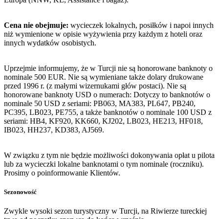
Cena nie obejmuje:
wycieczek lokalnych, posiłków i napoi innych
niż wymienione w opisie wyżywienia przy każdym z hoteli oraz
innych wydatków osobistych.
Uprzejmie informujemy, że w Turcji nie są honorowane banknoty o
nominale 500 EUR. Nie są wymieniane także dolary drukowane
przed 1996 r. (z małymi wizernukami głów postaci). Nie są
honorowane banknoty USD o numerach: Dotyczy to banknotów o
nominale 50 USD z seriami: PB063, MA383, PL647, PB240,
PC395, LB023, PE755, a także banknotów o nominale 100 USD z
seriami: HB4, KF920, KK660, KJ202, LB023, HE213, HF018,
IB023, HH237, KD383, AJ569.
W związku z tym nie będzie możliwości dokonywania opłat u pilota
lub za wycieczki lokalne banknotami o tym nominale (roczniku).
Prosimy o poinformowanie Klientów.
Sezonowość
Zwykle wysoki sezon turystyczny w Turcji, na Riwierze tureckiej