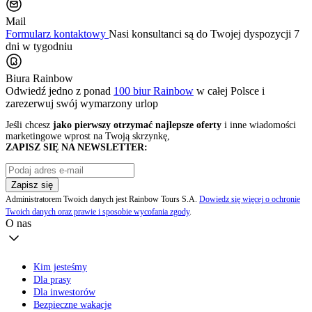
Mail
Formularz kontaktowy
Nasi konsultanci są do Twojej dyspozycji 7
dni w tygodniu
Biura Rainbow
Odwiedź jedno z ponad
100 biur Rainbow
w całej Polsce i
zarezerwuj swój
wymarzony urlop
Jeśli chcesz
jako pierwszy otrzymać najlepsze oferty
i inne wiadomości
marketingowe wprost na Twoją skrzynkę,
ZAPISZ SIĘ NA NEWSLETTER:
Zapisz się
Administratorem Twoich danych jest Rainbow Tours S.A.
Dowiedz się więcej o ochronie
Twoich danych oraz prawie i sposobie wycofania zgody
.
O nas
Kim jesteśmy
Dla prasy
Dla inwestorów
Bezpieczne wakacje