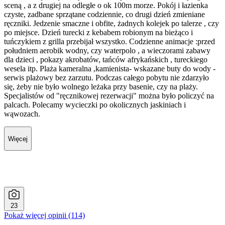
sceną , a z drugiej na odległe o ok 100m morze. Pokój i łazienka
czyste, zadbane sprzątane codziennie, co drugi dzień zmieniane
ręczniki. Jedzenie smaczne i obfite, żadnych kolejek po talerze , czy
po miejsce. Dzień turecki z kebabem robionym na bieżąco i
tuńczykiem z grilla przebijał wszystko. Codzienne animacje :przed
południem aerobik wodny, czy waterpolo , a wieczorami zabawy
dla dzieci , pokazy akrobatów, tańców afrykańskich , tureckiego
wesela itp. Plaża kameralna ,kamienista- wskazane buty do wody -
serwis plażowy bez zarzutu. Podczas całego pobytu nie zdarzyło
się, żeby nie było wolnego leżaka przy basenie, czy na plaży.
Specjalistów od "ręcznikowej rezerwacji" można było policzyć na
palcach. Polecamy wycieczki po okolicznych jaskiniach i
wąwozach.
Więcej
23
Pokaż więcej opinii (114)