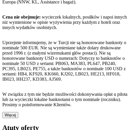
Europa (NNW, KL, Assistance i bagaż).
Cena nie obejmuje:
wycieczek lokalnych, posiłków i napoi innych
niż wymienione w opisie wyżywienia przy każdym z hoteli oraz
innych wydatków osobistych.
Uprzejmie informujemy, że w Turcji nie są honorowane banknoty o
nominale 500 EUR. Nie są wymieniane także dolary drukowane
przed 1996 r. (z małymi wizernukami głów postaci). Nie są
honorowane banknoty USD o numerach: Dotyczy to banknotów o
nominale 50 USD z seriami: PB063, MA383, PL647, PB240,
PC395, LB023, PE755, a także banknotów o nominale 100 USD z
seriami: HB4, KF920, KK660, KJ202, LB023, HE213, HF018,
IB023, HH237, KD383, AJ569.
W związku z tym nie będzie możliwości dokonywania opłat u pilota
lub za wycieczki lokalne banknotami o tym nominale (roczniku).
Prosimy o poinformowanie Klientów.
Więcej
Atuty oferty