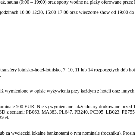
asaż, sauna (9:00 – 19:00) oraz sporty wodne na plaży oferowane przez
godzinach 10:00-12:30, 15:00-17:00 oraz wieczorne show od 19:00 do
transfery lotnisko-hotel-lotnisko, 7, 10, 11 lub 14 rozpoczętych dób
.
niż wymienione w opisie wyżywienia przy każdym z hoteli oraz innyc
nominale 500 EUR. Nie są wymieniane także dolary drukowane przed 1
SD z seriami: PB063, MA383, PL647, PB240, PC395, LB023, PE755, 
J569.
lub za wycieczki lokalne banknotami o tym nominale (roczniku). Pros