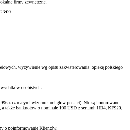
 lokalne firmy zewnętrzne.
 23:00.
 hotelowych, wyżywienie wg opisu zakwaterowania, opiekę polskiego
h wydatków osobistych.
996 r. (z małymi wizernukami głów postaci). Nie są honorowane
a także banknotów o nominale 100 USD z seriami: HB4, KF920,
imy o poinformowanie Klientów.