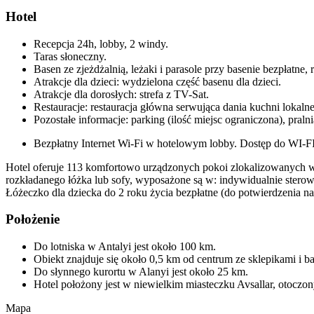
Hotel
Recepcja 24h, lobby, 2 windy.
Taras słoneczny.
Basen ze zjeżdżalnią, leżaki i parasole przy basenie bezpłatne,
Atrakcje dla dzieci: wydzielona część basenu dla dzieci.
Atrakcje dla dorosłych: strefa z TV-Sat.
Restauracje: restauracja główna serwująca dania kuchni lokalne
Pozostałe informacje: parking (ilość miejsc ograniczona), pral
Bezpłatny Internet Wi-Fi w hotelowym lobby. Dostęp do WI-F
Hotel oferuje 113 komfortowo urządzonych pokoi zlokalizowanych w
rozkładanego łóżka lub sofy, wyposażone są w: indywidualnie sterowa
Łóżeczko dla dziecka do 2 roku życia bezpłatne (do potwierdzenia na
Położenie
Do lotniska w Antalyi jest około 100 km.
Obiekt znajduje się około 0,5 km od centrum ze sklepikami i b
Do słynnego kurortu w Alanyi jest około 25 km.
Hotel położony jest w niewielkim miasteczku Avsallar, otoczon
Mapa