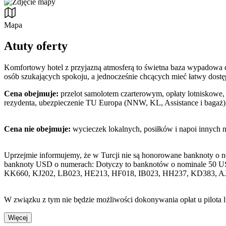
Mapa
Atuty oferty
Komfortowy hotel z przyjazną atmosferą to świetna baza wypadowa do 
osób szukających spokoju, a jednocześnie chcących mieć łatwy dostę
Cena obejmuje:
przelot samolotem czarterowym, opłaty lotniskowe, 
rezydenta, ubezpieczenie TU Europa (NNW, KL, Assistance i bagaż)
Cena nie obejmuje:
wycieczek lokalnych, posiłków i napoi innych 
Uprzejmie informujemy, że w Turcji nie są honorowane banknoty o 
banknoty USD o numerach: Dotyczy to banknotów o nominale 50 U
KK660, KJ202, LB023, HE213, HF018, IB023, HH237, KD383, A
W związku z tym nie będzie możliwości dokonywania opłat u pilota 
Więcej