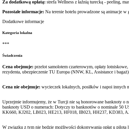
Za dodatkową opłatą:
strefa Wellness z łaźnią turecką - peeling, m
Pozostałe informacje:
Na terenie hotelu prowadzone są animacje w 
Dodatkowe informacje
Kategoria lokalna
***
Świadczenia
Cena obejmuje:
przelot samolotem czarterowym, opłaty lotniskowe, 
rezydenta, ubezpieczenie TU Europa (NNW, KL, Assistance i bagaż)
Cena nie obejmuje:
wycieczek lokalnych, posiłków i napoi innych 
Uprzejmie informujemy, że w Turcji nie są honorowane banknoty o 
banknoty USD o numerach: Dotyczy to banknotów o nominale 50 U
KK660, KJ202, LB023, HE213, HF018, IB023, HH237, KD383, A
W związku z tym nie będzie możliwości dokonywania opłat u pilota 