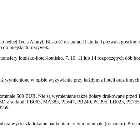
pełnej życia Alanyi. Bliskość restauracji i atrakcji pozwala gościom 
p do miejskich rozrywek.
transfery lotnisko-hotel-lotnisko, 7, 10, 11 lub 14 rozpoczętych dób
.
niż wymienione w opisie wyżywienia przy każdym z hoteli oraz innyc
nominale 500 EUR. Nie są wymieniane także dolary drukowane przed 1
SD z seriami: PB063, MA383, PL647, PB240, PC395, LB023, PE755, 
J569.
lub za wycieczki lokalne banknotami o tym nominale (roczniku). Pros