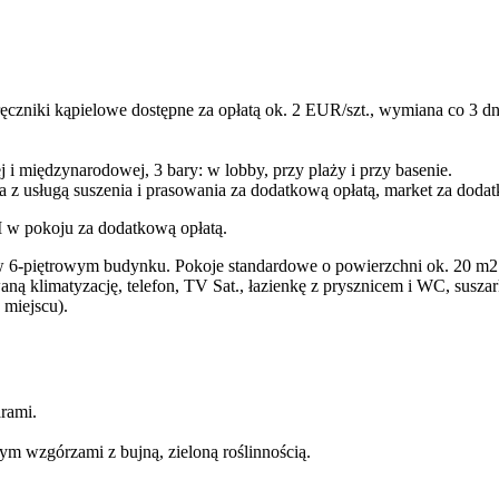
 ręczniki kąpielowe dostępne za opłatą ok. 2 EUR/szt., wymiana co 3 dn
j i międzynarodowej, 3 bary: w lobby, przy plaży i przy basenie.
nia z usługą suszenia i prasowania za dodatkową opłatą, market za dod
I w pokoju za dodatkową opłatą.
 6-piętrowym budynku. Pokoje standardowe o powierzchni ok. 20 m2 d
ną klimatyzację, telefon, TV Sat., łazienkę z prysznicem i WC, suszar
 miejscu).
arami.
ym wzgórzami z bujną, zieloną roślinnością.