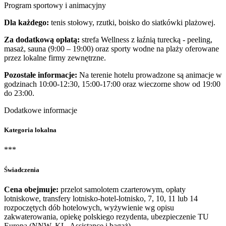
Program sportowy i animacyjny
Dla każdego:
tenis stołowy, rzutki, boisko do siatkówki plażowej.
Za dodatkową opłatą:
strefa Wellness z łaźnią turecką - peeling,
masaż, sauna (9:00 – 19:00) oraz sporty wodne na plaży oferowane
przez lokalne firmy zewnętrzne.
Pozostałe informacje:
Na terenie hotelu prowadzone są animacje w
godzinach 10:00-12:30, 15:00-17:00 oraz wieczorne show od 19:00
do 23:00.
Dodatkowe informacje
Kategoria lokalna
***
Świadczenia
Cena obejmuje:
przelot samolotem czarterowym, opłaty
lotniskowe, transfery lotnisko-hotel-lotnisko, 7, 10, 11 lub 14
rozpoczętych dób hotelowych, wyżywienie wg opisu
zakwaterowania, opiekę polskiego rezydenta, ubezpieczenie TU
Europa (NNW, KL, Assistance i bagaż).