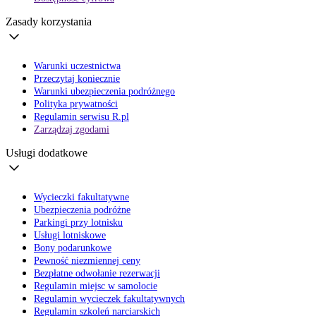
Zasady korzystania
Warunki uczestnictwa
Przeczytaj koniecznie
Warunki ubezpieczenia podróżnego
Polityka prywatności
Regulamin serwisu R.pl
Zarządzaj zgodami
Usługi dodatkowe
Wycieczki fakultatywne
Ubezpieczenia podróżne
Parkingi przy lotnisku
Usługi lotniskowe
Bony podarunkowe
Pewność niezmiennej ceny
Bezpłatne odwołanie rezerwacji
Regulamin miejsc w samolocie
Regulamin wycieczek fakultatywnych
Regulamin szkoleń narciarskich