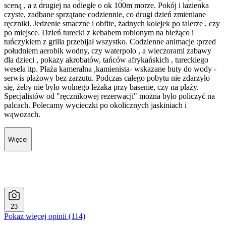
sceną , a z drugiej na odległe o ok 100m morze. Pokój i łazienka
czyste, zadbane sprzątane codziennie, co drugi dzień zmieniane
ręczniki. Jedzenie smaczne i obfite, żadnych kolejek po talerze , czy
po miejsce. Dzień turecki z kebabem robionym na bieżąco i
tuńczykiem z grilla przebijał wszystko. Codzienne animacje :przed
południem aerobik wodny, czy waterpolo , a wieczorami zabawy
dla dzieci , pokazy akrobatów, tańców afrykańskich , tureckiego
wesela itp. Plaża kameralna ,kamienista- wskazane buty do wody -
serwis plażowy bez zarzutu. Podczas całego pobytu nie zdarzyło
się, żeby nie było wolnego leżaka przy basenie, czy na plaży.
Specjalistów od "ręcznikowej rezerwacji" można było policzyć na
palcach. Polecamy wycieczki po okolicznych jaskiniach i
wąwozach.
Więcej
23
Pokaż więcej opinii (114)