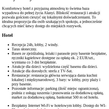
Komfortowy hotel z przyjazną atmosferą to świetna baza
wypadowa do pełnej życia Alanyi. Bliskość restauracji i atrakcji
pozwala gościom cieszyć się lokalnymi doświadczeniami. To
idealna propozycja dla osób szukających spokoju, a jednocześnie
chcących mieć łatwy dostęp do miejskich rozrywek.
Hotel
Recepcja 24h, lobby, 2 windy.
Taras słoneczny.
Basen ze zjeżdżalnią, leżaki i parasole przy basenie bezpłatne,
ręczniki kąpielowe dostępne za opłatą ok. 2 EUR/szt.,
wymiana co 3 dni bezpłatnie.
Atrakcje dla dzieci: wydzielona część basenu dla dzieci.
Atrakcje dla dorosłych: strefa z TV-Sat.
Restauracje: restauracja główna serwująca dania kuchni
lokalnej i międzynarodowej, 3 bary: w lobby, przy plaży i
przy basenie.
Pozostałe informacje: parking (ilość miejsc ograniczona),
pralnia z usługą suszenia i prasowania za dodatkową opłatą,
market za dodatkową opłatą, bankomat 500 m od hotelu.
Bezpłatny Internet Wi-Fi w hotelowym lobby. Dostęp do WI-