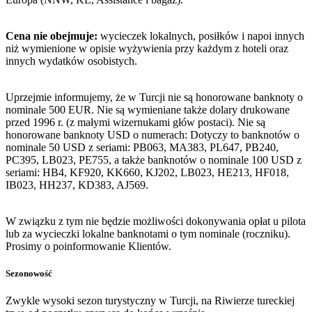
Cena nie obejmuje:
wycieczek lokalnych, posiłków i napoi innych
niż wymienione w opisie wyżywienia przy każdym z hoteli oraz
innych wydatków osobistych.
Uprzejmie informujemy, że w Turcji nie są honorowane banknoty o
nominale 500 EUR. Nie są wymieniane także dolary drukowane
przed 1996 r. (z małymi wizernukami głów postaci). Nie są
honorowane banknoty USD o numerach: Dotyczy to banknotów o
nominale 50 USD z seriami: PB063, MA383, PL647, PB240,
PC395, LB023, PE755, a także banknotów o nominale 100 USD z
seriami: HB4, KF920, KK660, KJ202, LB023, HE213, HF018,
IB023, HH237, KD383, AJ569.
W związku z tym nie będzie możliwości dokonywania opłat u pilota
lub za wycieczki lokalne banknotami o tym nominale (roczniku).
Prosimy o poinformowanie Klientów.
Sezonowość
Zwykle wysoki sezon turystyczny w Turcji, na Riwierze tureckiej