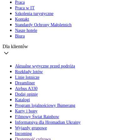
Praca
Praca w IT
Szkolenia turystyczne
Kontakt
Standardy Ochrony Małoletnich
Nasze hotele
Biura
Dla klientów
Aktualne wytyczne przed podróżą
Rozkłady lotów
Linie lotnicze
Dreamliner
Airbus A330
Dodaj opinię
Katalogi
Program lojalnościowy Bumerang
Karty i bony
Filmowy Świat Rainbow
Informatsiya dla Hromadian Ukrainy
Wyjazdy grupowe
Incoming
Dostępność cyfrowa