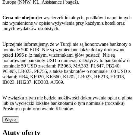
Europa (NNW, KL, Assistance i bagaż).
Cena nie obejmuje:
wycieczek lokalnych, posiłków i napoi innych
niż wymienione w opisie wyżywienia przy każdym z hoteli oraz
innych wydatków osobistych.
Uprzejmie informujemy, że w Turcji nie są honorowane banknoty o
nominale 500 EUR. Nie są wymieniane także dolary drukowane
przed 1996 r. (z małymi wizernukami głów postaci). Nie są
honorowane banknoty USD o numerach: Dotyczy to banknotów o
nominale 50 USD z seriami: PB063, MA383, PL647, PB240,
PC395, LB023, PE755, a także banknotów o nominale 100 USD z
seriami: HB4, KF920, KK660, KJ202, LB023, HE213, HF018,
IB023, HH237, KD383, AJ569.
W związku z tym nie będzie możliwości dokonywania opłat u pilota
lub za wycieczki lokalne banknotami o tym nominale (roczniku).
Prosimy o poinformowanie Klientów.
Więcej
Atuty oferty