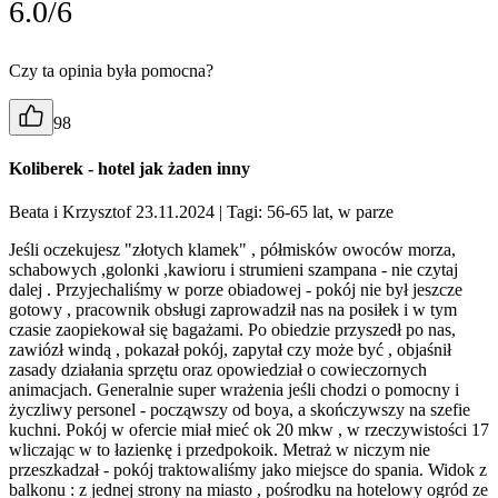
6.0/6
Czy ta opinia była pomocna?
98
Koliberek - hotel jak żaden inny
Beata i Krzysztof 23.11.2024
| Tagi: 56-65 lat, w parze
Jeśli oczekujesz "złotych klamek" , półmisków owoców morza,
schabowych ,golonki ,kawioru i strumieni szampana - nie czytaj
dalej . Przyjechaliśmy w porze obiadowej - pokój nie był jeszcze
gotowy , pracownik obsługi zaprowadził nas na posiłek i w tym
czasie zaopiekował się bagażami. Po obiedzie przyszedł po nas,
zawiózł windą , pokazał pokój, zapytał czy może być , objaśnił
zasady działania sprzętu oraz opowiedział o cowieczornych
animacjach. Generalnie super wrażenia jeśli chodzi o pomocny i
życzliwy personel - począwszy od boya, a skończywszy na szefie
kuchni. Pokój w ofercie miał mieć ok 20 mkw , w rzeczywistości 17
wliczając w to łazienkę i przedpokoik. Metraż w niczym nie
przeszkadzał - pokój traktowaliśmy jako miejsce do spania. Widok z
balkonu : z jednej strony na miasto , pośrodku na hotelowy ogród ze