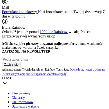
Mail
Formularz kontaktowy
Nasi konsultanci są do Twojej dyspozycji 7
dni w tygodniu
Biura Rainbow
Odwiedź jedno z ponad
100 biur Rainbow
w całej Polsce i
zarezerwuj swój
wymarzony urlop
Jeśli chcesz
jako pierwszy otrzymać najlepsze oferty
i inne wiadomości
marketingowe wprost na Twoją skrzynkę,
ZAPISZ SIĘ NA NEWSLETTER:
Zapisz się
Administratorem Twoich danych jest Rainbow Tours S.A.
Dowiedz się więcej o ochronie
Twoich danych oraz prawie i sposobie wycofania zgody
.
O nas
Kim jesteśmy
Dla prasy
Dla inwestorów
Bezpieczne wakacje