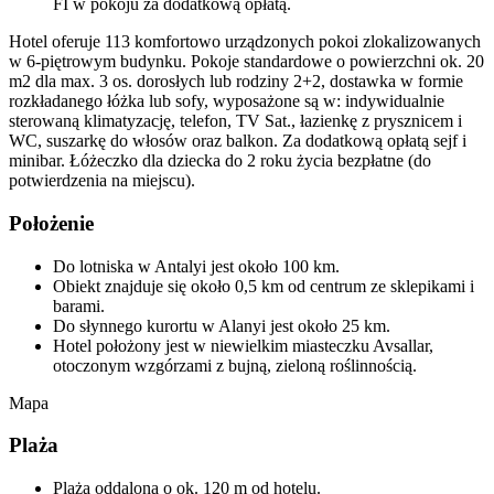
FI w pokoju za dodatkową opłatą.
Hotel oferuje 113 komfortowo urządzonych pokoi zlokalizowanych
w 6-piętrowym budynku. Pokoje standardowe o powierzchni ok. 20
m2 dla max. 3 os. dorosłych lub rodziny 2+2, dostawka w formie
rozkładanego łóżka lub sofy, wyposażone są w: indywidualnie
sterowaną klimatyzację, telefon, TV Sat., łazienkę z prysznicem i
WC, suszarkę do włosów oraz balkon. Za dodatkową opłatą sejf i
minibar. Łóżeczko dla dziecka do 2 roku życia bezpłatne (do
potwierdzenia na miejscu).
Położenie
Do lotniska w Antalyi jest około 100 km.
Obiekt znajduje się około 0,5 km od centrum ze sklepikami i
barami.
Do słynnego kurortu w Alanyi jest około 25 km.
Hotel położony jest w niewielkim miasteczku Avsallar,
otoczonym wzgórzami z bujną, zieloną roślinnością.
Mapa
Plaża
Plaża oddalona o ok. 120 m od hotelu.