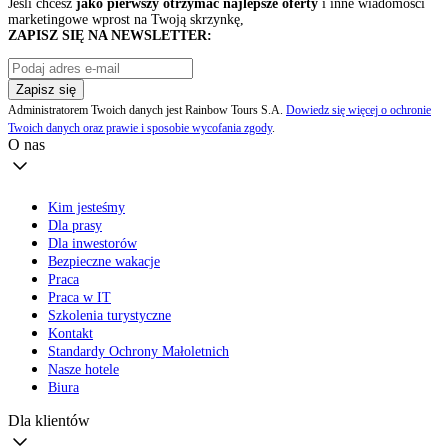
Jeśli chcesz
jako pierwszy otrzymać najlepsze oferty
i inne wiadomości
marketingowe wprost na Twoją skrzynkę,
ZAPISZ SIĘ NA NEWSLETTER:
Zapisz się
Administratorem Twoich danych jest Rainbow Tours S.A.
Dowiedz się więcej o ochronie
Twoich danych oraz prawie i sposobie wycofania zgody
.
O nas
Kim jesteśmy
Dla prasy
Dla inwestorów
Bezpieczne wakacje
Praca
Praca w IT
Szkolenia turystyczne
Kontakt
Standardy Ochrony Małoletnich
Nasze hotele
Biura
Dla klientów