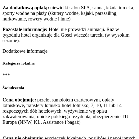
Za dodatkową opłatą:
niewielki salon SPA, sauna, łaźnia turecka,
sporty wodne na plaży (skutery wodne, kajaki, parasailing,
nurkowanie, rowery wodne i inne).
Pozostałe informacje:
Hotel nie prowadzi animacji. Raz w
tygodniu hotel organizuje dla Gości wieczór turecki (w wysokim
sezonie).
Dodatkowe informacje
Kategoria lokalna
***
Świadczenia
Cena obejmuje:
przelot samolotem czarterowym, opłaty
lotniskowe, transfery lotnisko-hotel-lotnisko, 7, 10, 11 lub 14
rozpoczętych dób hotelowych, wyżywienie wg opisu
zakwaterowania, opiekę polskiego rezydenta, ubezpieczenie TU
Europa (NNW, KL, Assistance i bagaż).
Cena nie obejmuje:
wycieczek lokalnych, posiłków i napoi innych