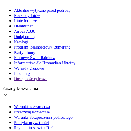
Aktualne wytyczne przed podróżą
Rozkłady lotów
Linie lotnicze
Dreamliner
Airbus A330
Dodaj opinię
Katalogi
Program lojalnościowy Bumerang
Karty i bony
Filmowy Świat Rainbow
Informatsiya dla Hromadian Ukrainy
Wyjazdy grupowe
Incoming
Dostępność cyfrowa
Zasady korzystania
Warunki uczestnictwa
Przeczytaj koniecznie
Warunki ubezpieczenia podróżnego
Polityka prywatności
Regulamin serwisu R.pl