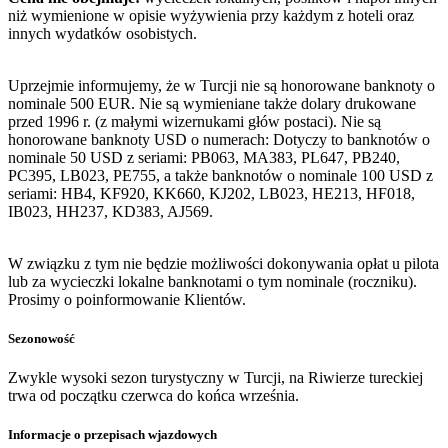
niż wymienione w opisie wyżywienia przy każdym z hoteli oraz
innych wydatków osobistych.
Uprzejmie informujemy, że w Turcji nie są honorowane banknoty o
nominale 500 EUR. Nie są wymieniane także dolary drukowane
przed 1996 r. (z małymi wizernukami głów postaci). Nie są
honorowane banknoty USD o numerach: Dotyczy to banknotów o
nominale 50 USD z seriami: PB063, MA383, PL647, PB240,
PC395, LB023, PE755, a także banknotów o nominale 100 USD z
seriami: HB4, KF920, KK660, KJ202, LB023, HE213, HF018,
IB023, HH237, KD383, AJ569.
W związku z tym nie będzie możliwości dokonywania opłat u pilota
lub za wycieczki lokalne banknotami o tym nominale (roczniku).
Prosimy o poinformowanie Klientów.
Sezonowość
Zwykle wysoki sezon turystyczny w Turcji, na Riwierze tureckiej
trwa od początku czerwca do końca września.
Informacje o przepisach wjazdowych