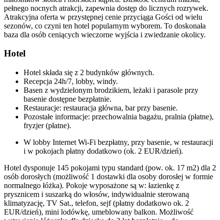
pełnego nocnych atrakcji, zapewnia dostęp do licznych rozrywek.
Atrakcyjna oferta w przystępnej cenie przyciąga Gości od wielu
sezonów, co czyni ten hotel popularnym wyborem. To doskonała
baza dla osób ceniących wieczorne wyjścia i zwiedzanie okolicy.
Hotel
Hotel składa się z 2 budynków głównych.
Recepcja 24h/7, lobby, windy.
Basen z wydzielonym brodzikiem, leżaki i parasole przy
basenie dostępne bezpłatnie.
Restauracje: restauracja główna, bar przy basenie.
Pozostałe informacje: przechowalnia bagażu, pralnia (płatne),
fryzjer (płatne).
W lobby Internet Wi-Fi bezpłatny, przy basenie, w restauracji
i w pokojach płatny dodatkowo (ok. 2 EUR/dzień).
Hotel dysponuje 145 pokojami typu standard (pow. ok. 17 m2) dla 2
osób dorosłych (możliwość 1 dostawki dla osoby dorosłej w formie
normalnego łóżka). Pokoje wyposażone są w: łazienkę z
prysznicem i suszarką do włosów, indywidualnie sterowaną
klimatyzację, TV Sat., telefon, sejf (płatny dodatkowo ok. 2
EUR/dzień), mini lodówkę, umeblowany balkon. Możliwość