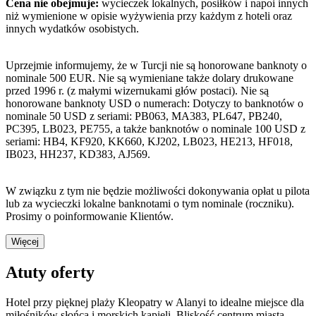
Cena nie obejmuje:
wycieczek lokalnych, posiłków i napoi innych
niż wymienione w opisie wyżywienia przy każdym z hoteli oraz
innych wydatków osobistych.
Uprzejmie informujemy, że w Turcji nie są honorowane banknoty o
nominale 500 EUR. Nie są wymieniane także dolary drukowane
przed 1996 r. (z małymi wizernukami głów postaci). Nie są
honorowane banknoty USD o numerach: Dotyczy to banknotów o
nominale 50 USD z seriami: PB063, MA383, PL647, PB240,
PC395, LB023, PE755, a także banknotów o nominale 100 USD z
seriami: HB4, KF920, KK660, KJ202, LB023, HE213, HF018,
IB023, HH237, KD383, AJ569.
W związku z tym nie będzie możliwości dokonywania opłat u pilota
lub za wycieczki lokalne banknotami o tym nominale (roczniku).
Prosimy o poinformowanie Klientów.
Więcej
Atuty oferty
Hotel przy pięknej plaży Kleopatry w Alanyi to idealne miejsce dla
miłośników słońca i morskich kąpieli. Bliskość centrum miasta,