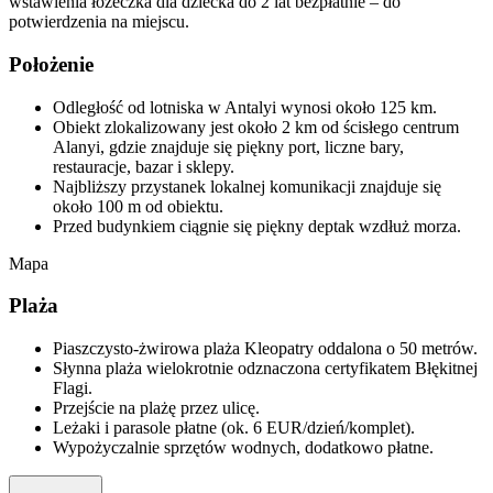
wstawienia łóżeczka dla dziecka do 2 lat bezpłatnie – do
potwierdzenia na miejscu.
Położenie
Odległość od lotniska w Antalyi wynosi około 125 km.
Obiekt zlokalizowany jest około 2 km od ścisłego centrum
Alanyi, gdzie znajduje się piękny port, liczne bary,
restauracje, bazar i sklepy.
Najbliższy przystanek lokalnej komunikacji znajduje się
około 100 m od obiektu.
Przed budynkiem ciągnie się piękny deptak wzdłuż morza.
Mapa
Plaża
Piaszczysto-żwirowa plaża Kleopatry oddalona o 50 metrów.
Słynna plaża wielokrotnie odznaczona certyfikatem Błękitnej
Flagi.
Przejście na plażę przez ulicę.
Leżaki i parasole płatne (ok. 6 EUR/dzień/komplet).
Wypożyczalnie sprzętów wodnych, dodatkowo płatne.