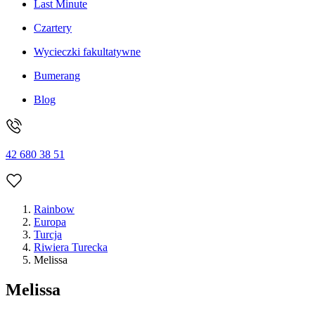
Last Minute
Czartery
Wycieczki fakultatywne
Bumerang
Blog
42 680 38 51
Rainbow
Europa
Turcja
Riwiera Turecka
Melissa
Melissa