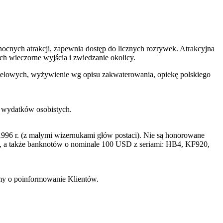
 nocnych atrakcji, zapewnia dostęp do licznych rozrywek. Atrakcyjna
ch wieczorne wyjścia i zwiedzanie okolicy.
 hotelowych, wyżywienie wg opisu zakwaterowania, opiekę polskiego
h wydatków osobistych.
996 r. (z małymi wizernukami głów postaci). Nie są honorowane
a także banknotów o nominale 100 USD z seriami: HB4, KF920,
imy o poinformowanie Klientów.