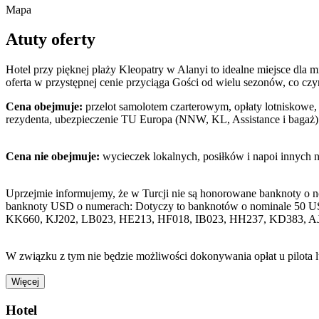
Mapa
Atuty oferty
Hotel przy pięknej plaży Kleopatry w Alanyi to idealne miejsce dla m
oferta w przystępnej cenie przyciąga Gości od wielu sezonów, co cz
Cena obejmuje:
przelot samolotem czarterowym, opłaty lotniskowe, 
rezydenta, ubezpieczenie TU Europa (NNW, KL, Assistance i bagaż)
Cena nie obejmuje:
wycieczek lokalnych, posiłków i napoi innych 
Uprzejmie informujemy, że w Turcji nie są honorowane banknoty o 
banknoty USD o numerach: Dotyczy to banknotów o nominale 50 U
KK660, KJ202, LB023, HE213, HF018, IB023, HH237, KD383, A
W związku z tym nie będzie możliwości dokonywania opłat u pilota 
Więcej
Hotel