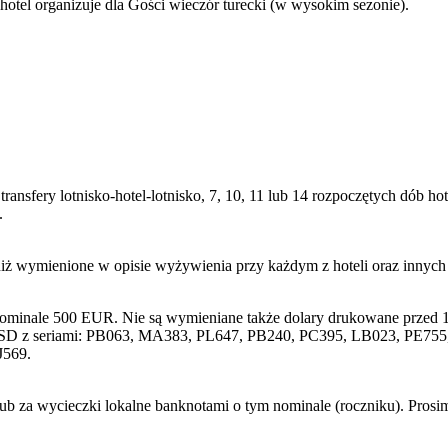
hotel organizuje dla Gości wieczór turecki (w wysokim sezonie).
transfery lotnisko-hotel-lotnisko, 7, 10, 11 lub 14 rozpoczętych dób
.
niż wymienione w opisie wyżywienia przy każdym z hoteli oraz innyc
nominale 500 EUR. Nie są wymieniane także dolary drukowane przed 1
SD z seriami: PB063, MA383, PL647, PB240, PC395, LB023, PE755, 
J569.
lub za wycieczki lokalne banknotami o tym nominale (roczniku). Pros