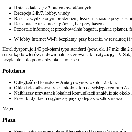
Hotel składa się z 2 budynków głównych.
Recepcja 24h/7, lobby, windy.
Basen z wydzielonym brodzikiem, leżaki i parasole przy baseni
Restauracje: restauracja główna, bar przy basenie.
Pozostałe informacje: przechowalnia bagażu, pralnia (płatne), fr
W lobby Internet Wi-Fi bezpłatny, przy basenie, w restauracji
Hotel dysponuje 145 pokojami typu standard (pow. ok. 17 m2) dla 2 
suszarką do włosów, indywidualnie sterowaną klimatyzację, TV Sat.,
bezpłatnie – do potwierdzenia na miejscu.
Położenie
Odległość od lotniska w Antalyi wynosi około 125 km.
Obiekt zlokalizowany jest około 2 km od ścisłego centrum Alanyi,
Najbliższy przystanek lokalnej komunikacji znajduje się około
Przed budynkiem ciągnie się piękny deptak wzdłuż morza.
Mapa
Plaża
Piaszczysto-żwirowa plaża Kleopatry oddalona o 50 metrów.