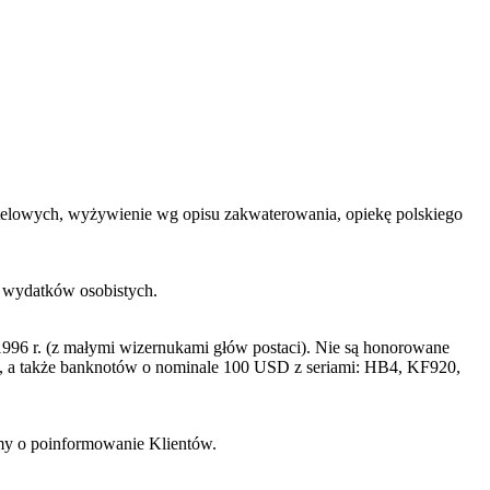
 hotelowych, wyżywienie wg opisu zakwaterowania, opiekę polskiego
h wydatków osobistych.
996 r. (z małymi wizernukami głów postaci). Nie są honorowane
a także banknotów o nominale 100 USD z seriami: HB4, KF920,
imy o poinformowanie Klientów.