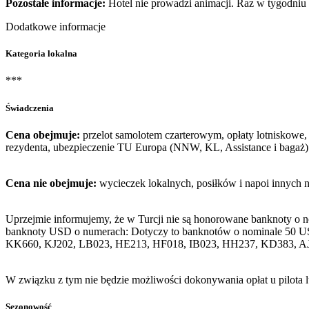
Pozostałe informacje:
Hotel nie prowadzi animacji. Raz w tygodniu 
Dodatkowe informacje
Kategoria lokalna
***
Świadczenia
Cena obejmuje:
przelot samolotem czarterowym, opłaty lotniskowe, 
rezydenta, ubezpieczenie TU Europa (NNW, KL, Assistance i bagaż)
Cena nie obejmuje:
wycieczek lokalnych, posiłków i napoi innych 
Uprzejmie informujemy, że w Turcji nie są honorowane banknoty o 
banknoty USD o numerach: Dotyczy to banknotów o nominale 50 U
KK660, KJ202, LB023, HE213, HF018, IB023, HH237, KD383, A
W związku z tym nie będzie możliwości dokonywania opłat u pilota 
Sezonowość