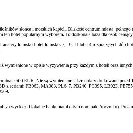
iłośników słońca i morskich kąpieli. Bliskość centrum miasta, pełnego
yni ten hotel popularnym wyborem. To doskonała baza dla osób ceniący
transfery lotnisko-hotel-lotnisko, 7, 10, 11 lub 14 rozpoczętych dób
.
niż wymienione w opisie wyżywienia przy każdym z hoteli oraz innyc
nominale 500 EUR. Nie są wymieniane także dolary drukowane przed 1
SD z seriami: PB063, MA383, PL647, PB240, PC395, LB023, PE755, 
J569.
lub za wycieczki lokalne banknotami o tym nominale (roczniku). Pros