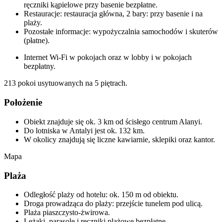
ręczniki kąpielowe przy basenie bezpłatne.
Restauracje: restauracja główna, 2 bary: przy basenie i na
plaży.
Pozostałe informacje: wypożyczalnia samochodów i skuterów
(płatne).
Internet Wi-Fi w pokojach oraz w lobby i w pokojach
bezpłatny.
213 pokoi usytuowanych na 5 piętrach.
Położenie
Obiekt znajduje się ok. 3 km od ścisłego centrum Alanyi.
Do lotniska w Antalyi jest ok. 132 km.
W okolicy znajdują się liczne kawiarnie, sklepiki oraz kantor.
Mapa
Plaża
Odległość plaży od hotelu: ok. 150 m od obiektu.
Droga prowadząca do plaży: przejście tunelem pod ulicą.
Plaża piaszczysto-żwirowa.
Leżaki, parasole i ręczniki plażowe bezpłatne.