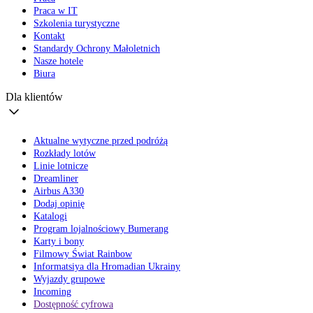
Praca w IT
Szkolenia turystyczne
Kontakt
Standardy Ochrony Małoletnich
Nasze hotele
Biura
Dla klientów
Aktualne wytyczne przed podróżą
Rozkłady lotów
Linie lotnicze
Dreamliner
Airbus A330
Dodaj opinię
Katalogi
Program lojalnościowy Bumerang
Karty i bony
Filmowy Świat Rainbow
Informatsiya dla Hromadian Ukrainy
Wyjazdy grupowe
Incoming
Dostępność cyfrowa