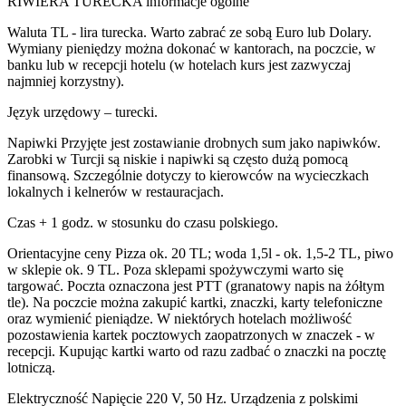
RIWIERA TURECKA informacje ogólne
Waluta TL - lira turecka. Warto zabrać ze sobą Euro lub Dolary.
Wymiany pieniędzy można dokonać w kantorach, na poczcie, w
banku lub w recepcji hotelu (w hotelach kurs jest zazwyczaj
najmniej korzystny).
Język urzędowy – turecki.
Napiwki Przyjęte jest zostawianie drobnych sum jako napiwków.
Zarobki w Turcji są niskie i napiwki są często dużą pomocą
finansową. Szczególnie dotyczy to kierowców na wycieczkach
lokalnych i kelnerów w restauracjach.
Czas + 1 godz. w stosunku do czasu polskiego.
Orientacyjne ceny Pizza ok. 20 TL; woda 1,5l - ok. 1,5-2 TL, piwo
w sklepie ok. 9 TL. Poza sklepami spożywczymi warto się
targować. Poczta oznaczona jest PTT (granatowy napis na żółtym
tle). Na poczcie można zakupić kartki, znaczki, karty telefoniczne
oraz wymienić pieniądze. W niektórych hotelach możliwość
pozostawienia kartek pocztowych zaopatrzonych w znaczek - w
recepcji. Kupując kartki warto od razu zadbać o znaczki na pocztę
lotniczą.
Elektryczność Napięcie 220 V, 50 Hz. Urządzenia z polskimi