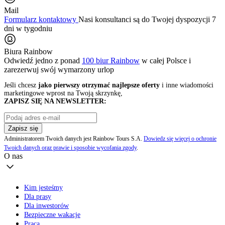
Mail
Formularz kontaktowy
Nasi konsultanci są do Twojej dyspozycji 7
dni w tygodniu
Biura Rainbow
Odwiedź jedno z ponad
100 biur Rainbow
w całej Polsce i
zarezerwuj swój
wymarzony urlop
Jeśli chcesz
jako pierwszy otrzymać najlepsze oferty
i inne wiadomości
marketingowe wprost na Twoją skrzynkę,
ZAPISZ SIĘ NA NEWSLETTER:
Zapisz się
Administratorem Twoich danych jest Rainbow Tours S.A.
Dowiedz się więcej o ochronie
Twoich danych oraz prawie i sposobie wycofania zgody
.
O nas
Kim jesteśmy
Dla prasy
Dla inwestorów
Bezpieczne wakacje
Praca