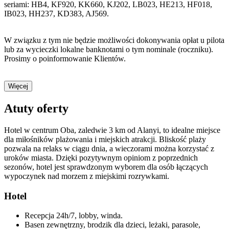
seriami: HB4, KF920, KK660, KJ202, LB023, HE213, HF018,
IB023, HH237, KD383, AJ569.
W związku z tym nie będzie możliwości dokonywania opłat u pilota
lub za wycieczki lokalne banknotami o tym nominale (roczniku).
Prosimy o poinformowanie Klientów.
Więcej
Atuty oferty
Hotel w centrum Oba, zaledwie 3 km od Alanyi, to idealne miejsce
dla miłośników plażowania i miejskich atrakcji. Bliskość plaży
pozwala na relaks w ciągu dnia, a wieczorami można korzystać z
uroków miasta. Dzięki pozytywnym opiniom z poprzednich
sezonów, hotel jest sprawdzonym wyborem dla osób łączących
wypoczynek nad morzem z miejskimi rozrywkami.
Hotel
Recepcja 24h/7, lobby, winda.
Basen zewnętrzny, brodzik dla dzieci, leżaki, parasole,