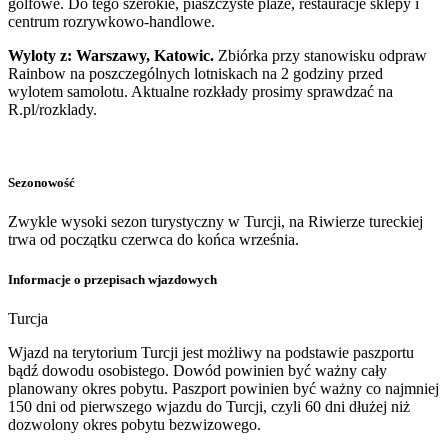
golfowe. Do tego szerokie, piaszczyste plaże, restauracje sklepy i
centrum rozrywkowo-handlowe.
Wyloty z: Warszawy, Katowic.
Zbiórka przy stanowisku odpraw
Rainbow na poszczególnych lotniskach na 2 godziny przed
wylotem samolotu. Aktualne rozkłady prosimy sprawdzać na
R.pl/rozklady.
Sezonowość
Zwykle wysoki sezon turystyczny w Turcji, na Riwierze tureckiej
trwa od początku czerwca do końca września.
Informacje o przepisach wjazdowych
Turcja
Wjazd na terytorium Turcji jest możliwy na podstawie paszportu
bądź dowodu osobistego. Dowód powinien być ważny cały
planowany okres pobytu. Paszport powinien być ważny co najmniej
150 dni od pierwszego wjazdu do Turcji, czyli 60 dni dłużej niż
dozwolony okres pobytu bezwizowego.