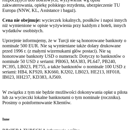
zakwaterowania, opiekę polskiego rezydenta, ubezpieczenie TU
Europa (NNW, KL, Assistance i bagaż).
Cena nie obejmuje:
wycieczek lokalnych, posiłków i napoi innych
niż wymienione w opisie wyżywienia przy każdym z hoteli, innych
wydatków osobistych.
Uprzejmie informujemy, że w Turcji nie są honorowane banknoty o
nominale 500 EUR. Nie są wymieniane także dolary drukowane
przed 1996 r. (z małymi wizernukami głów postaci). Nie są
honorowane banknoty USD o numerach: Dotyczy to banknotów o
nominale 50 USD z seriami: PB063, MA383, PL647, PB240,
PC395, LB023, PE755, a także banknotów o nominale 100 USD z
seriami: HB4, KF920, KK660, KJ202, LB023, HE213, HF018,
IB023, HH237, KD383, AJ569.
W związku z tym nie będzie możliwości dokonywania opłat u pilota
lub za wycieczki lokalne banknotami o tym nominale (roczniku).
Prosimy o poinformowanie Klientów.
Inne