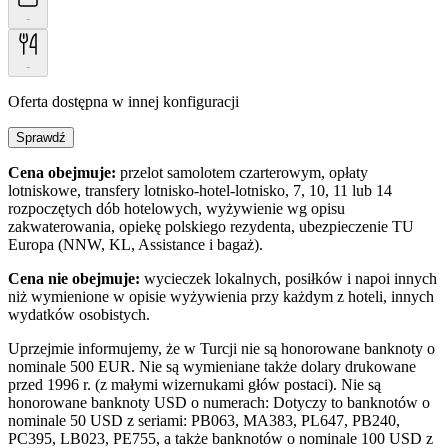
-
-
Oferta dostępna w innej konfiguracji
Sprawdź
Cena obejmuje:
przelot samolotem czarterowym, opłaty
lotniskowe, transfery lotnisko-hotel-lotnisko, 7, 10, 11 lub 14
rozpoczętych dób hotelowych, wyżywienie wg opisu
zakwaterowania, opiekę polskiego rezydenta, ubezpieczenie TU
Europa (NNW, KL, Assistance i bagaż).
Cena nie obejmuje:
wycieczek lokalnych, posiłków i napoi innych
niż wymienione w opisie wyżywienia przy każdym z hoteli, innych
wydatków osobistych.
Uprzejmie informujemy, że w Turcji nie są honorowane banknoty o
nominale 500 EUR. Nie są wymieniane także dolary drukowane
przed 1996 r. (z małymi wizernukami głów postaci). Nie są
honorowane banknoty USD o numerach: Dotyczy to banknotów o
nominale 50 USD z seriami: PB063, MA383, PL647, PB240,
PC395, LB023, PE755, a także banknotów o nominale 100 USD z