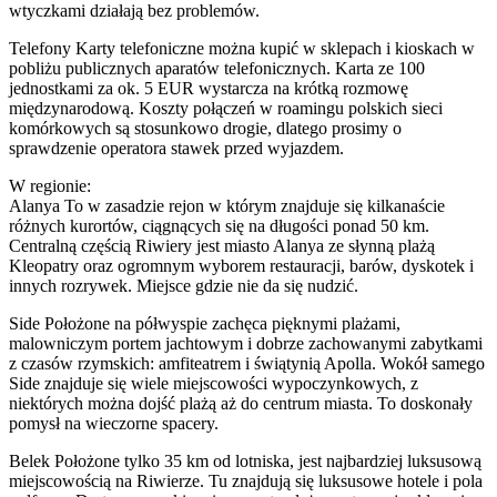
wtyczkami działają bez problemów.
Telefony Karty telefoniczne można kupić w sklepach i kioskach w
pobliżu publicznych aparatów telefonicznych. Karta ze 100
jednostkami za ok. 5 EUR wystarcza na krótką rozmowę
międzynarodową. Koszty połączeń w roamingu polskich sieci
komórkowych są stosunkowo drogie, dlatego prosimy o
sprawdzenie operatora stawek przed wyjazdem.
W regionie:
Alanya To w zasadzie rejon w którym znajduje się kilkanaście
różnych kurortów, ciągnących się na długości ponad 50 km.
Centralną częścią Riwiery jest miasto Alanya ze słynną plażą
Kleopatry oraz ogromnym wyborem restauracji, barów, dyskotek i
innych rozrywek. Miejsce gdzie nie da się nudzić.
Side Położone na półwyspie zachęca pięknymi plażami,
malowniczym portem jachtowym i dobrze zachowanymi zabytkami
z czasów rzymskich: amfiteatrem i świątynią Apolla. Wokół samego
Side znajduje się wiele miejscowości wypoczynkowych, z
niektórych można dojść plażą aż do centrum miasta. To doskonały
pomysł na wieczorne spacery.
Belek Położone tylko 35 km od lotniska, jest najbardziej luksusową
miejscowością na Riwierze. Tu znajdują się luksusowe hotele i pola