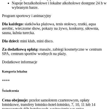
Napoje bezalkoholowe i lokalne alkoholowe dostępne 24 h w
wybranym barze.
Program sportowy i animacyjny
Dla każdego:
siatkówka plażowa, tenis stołowy, rzutki, aqua
aerobic, wieczorne show, pokazy na żywo, konkursy, siłownia,
sauna, łaźnia turecka.
Dla dzieci:
mini klub, mini disco.
Za dodatkową opłatą:
masaże, zabiegi kosmetyczne w centrum
SPA, centrum sportów wodnych na plaży.
Dodatkowe informacje
Kategoria lokalna
****
Świadczenia
Cena obejmuje:
przelot samolotem czarterowym, opłaty
lotniskowe, transfery lotnisko-hotel-lotnisko, 7, 10, 11 lub 14
rozpoczętych dób hotelowych, wyżywienie wg opisu