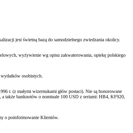
lizacji jest świetną bazą do samodzielnego zwiedzania okolicy.
 hotelowych, wyżywienie wg opisu zakwaterowania, opiekę polskiego
h wydatków osobistych.
996 r. (z małymi wizernukami głów postaci). Nie są honorowane
a także banknotów o nominale 100 USD z seriami: HB4, KF920,
imy o poinformowanie Klientów.