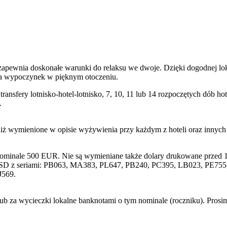
zapewnia doskonałe warunki do relaksu we dwoje. Dzięki dogodnej loka
 na wypoczynek w pięknym otoczeniu.
transfery lotnisko-hotel-lotnisko, 7, 10, 11 lub 14 rozpoczętych dób
.
niż wymienione w opisie wyżywienia przy każdym z hoteli oraz innyc
nominale 500 EUR. Nie są wymieniane także dolary drukowane przed 1
SD z seriami: PB063, MA383, PL647, PB240, PC395, LB023, PE755, 
J569.
lub za wycieczki lokalne banknotami o tym nominale (roczniku). Pros