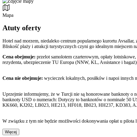
Mapa
Atuty oferty
Hotel nad morzem, niedaleko centrum popularnego kurortu Avsallar, 
Bliskość plaży i atrakcji turystycznych czyni go idealnym miejscem
Cena obejmuje:
przelot samolotem czarterowym, opłaty lotniskowe, 
rezydenta, ubezpieczenie TU Europa (NNW, KL, Assistance i bagaż)
Cena nie obejmuje:
wycieczek lokalnych, posiłków i napoi innych 
Uprzejmie informujemy, że w Turcji nie są honorowane banknoty o 
banknoty USD o numerach: Dotyczy to banknotów o nominale 50 U
KK660, KJ202, LB023, HE213, HF018, IB023, HH237, KD383, A
W związku z tym nie będzie możliwości dokonywania opłat u pilota 
Więcej