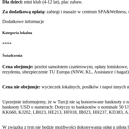
Dla dzieci:
mini klub (4-12 lat), plac zabaw.
Za dodatkową opłatą:
zabiegi i masaże w centrum SPA&Wellness, sa
Dodatkowe informacje
Kategoria lokalna
****
Świadczenia
Cena obejmuje:
przelot samolotem czarterowym, opłaty lotniskowe, 
rezydenta, ubezpieczenie TU Europa (NNW, KL, Assistance i bagaż)
Cena nie obejmuje:
wycieczek lokalnych, posiłków i napoi innych 
Uprzejmie informujemy, że w Turcji nie są honorowane banknoty o 
banknoty USD o numerach: Dotyczy to banknotów o nominale 50 U
KK660, KJ202, LB023, HE213, HF018, IB023, HH237, KD383, A
W związku z tym nie będzie możliwości dokonywania opłat u pilota 