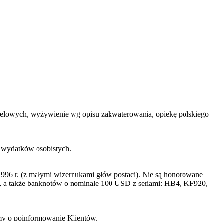
 hotelowych, wyżywienie wg opisu zakwaterowania, opiekę polskiego
h wydatków osobistych.
996 r. (z małymi wizernukami głów postaci). Nie są honorowane
a także banknotów o nominale 100 USD z seriami: HB4, KF920,
imy o poinformowanie Klientów.