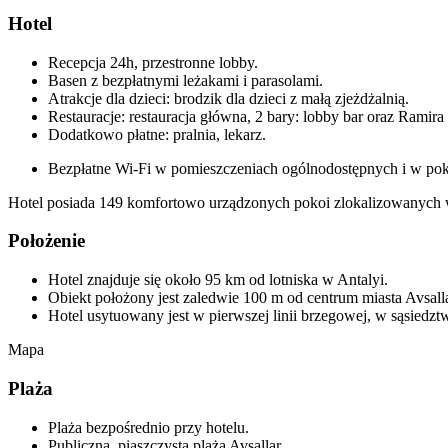
Hotel
Recepcja 24h, przestronne lobby.
Basen z bezpłatnymi leżakami i parasolami.
Atrakcje dla dzieci: brodzik dla dzieci z małą zjeżdżalnią.
Restauracje: restauracja główna, 2 bary: lobby bar oraz Ramira 
Dodatkowo płatne: pralnia, lekarz.
Bezpłatne Wi-Fi w pomieszczeniach ogólnodostępnych i w pok
Hotel posiada 149 komfortowo urządzonych pokoi zlokalizowanych
Położenie
Hotel znajduje się około 95 km od lotniska w Antalyi.
Obiekt położony jest zaledwie 100 m od centrum miasta Avsall
Hotel usytuowany jest w pierwszej linii brzegowej, w sąsiedztw
Mapa
Plaża
Plaża bezpośrednio przy hotelu.
Publiczna, piaszczysta plaża Avsallar.