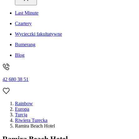
Last Minute
Czartery
Wycieczki fakultatywne
Bumerang
Blog
42 680 38 51
Rainbow
Europa
Turcja
Riwiera Turecka
Ramira Beach Hotel
Ramira Beach Hotel