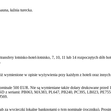
una, łaźnia turecka.
transfery lotnisko-hotel-lotnisko, 7, 10, 11 lub 14 rozpoczętych dób
.
niż wymienione w opisie wyżywienia przy każdym z hoteli oraz innyc
nominale 500 EUR. Nie są wymieniane także dolary drukowane przed 1
SD z seriami: PB063, MA383, PL647, PB240, PC395, LB023, PE755, 
J569.
lub za wycieczki lokalne banknotami o tym nominale (roczniku). Pros