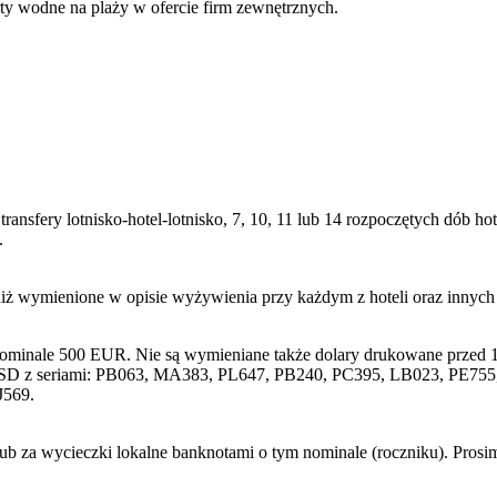
ty wodne na plaży w ofercie firm zewnętrznych.
transfery lotnisko-hotel-lotnisko, 7, 10, 11 lub 14 rozpoczętych dób
.
niż wymienione w opisie wyżywienia przy każdym z hoteli oraz innyc
nominale 500 EUR. Nie są wymieniane także dolary drukowane przed 1
SD z seriami: PB063, MA383, PL647, PB240, PC395, LB023, PE755, 
J569.
lub za wycieczki lokalne banknotami o tym nominale (roczniku). Pros