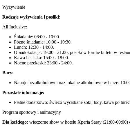
Wyżywienie
Rodzaje wyżywienia i posiłki:
All Inclusive:
Śniadanie: 08:00 - 10:00.
Późne śniadanie: 10:00 - 10:30.
Lunch: 12:30 - 14:00.
Obiadokolacja: 19:00 - 21:00; posiłki w formie bufetu w restau
Kawa i ciastka: 15:00 - 18:00.
Nocne przekąski: 23:00 - 24:00.
Bary:
Napoje bezalkoholowe oraz lokalne alkoholowe w barze: 10:00
Pozostałe informacje:
Płatne dodatkowo: świeżo wyciskane soki, lody, kawa po ture
Program sportowy i animacyjny
Dla każdego:
wieczorne show w hotelu Xperia Saray (21:00-00:00) ofe