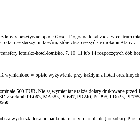
zdobyły pozytywne opinie Gości. Dogodna lokalizacja w centrum miast
odzin ze starszymi dziećmi, które chcą cieszyć się urokami Alanyi.
transfery lotnisko-hotel-lotnisko, 7, 10, 11 lub 14 rozpoczętych dób
.
niż wymienione w opisie wyżywienia przy każdym z hoteli oraz innyc
nominale 500 EUR. Nie są wymieniane także dolary drukowane przed 1
SD z seriami: PB063, MA383, PL647, PB240, PC395, LB023, PE755, 
J569.
lub za wycieczki lokalne banknotami o tym nominale (roczniku). Pros