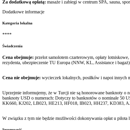
Za dodatkową opłatą:
masaże i zabiegi w centrum SPA, sauna, spor
Dodatkowe informacje
Kategoria lokalna
****
Świadczenia
Cena obejmuje:
przelot samolotem czarterowym, opłaty lotniskowe, 
rezydenta, ubezpieczenie TU Europa (NNW, KL, Assistance i bagaż)
Cena nie obejmuje:
wycieczek lokalnych, posiłków i napoi innych 
Uprzejmie informujemy, że w Turcji nie są honorowane banknoty o 
banknoty USD o numerach: Dotyczy to banknotów o nominale 50 U
KK660, KJ202, LB023, HE213, HF018, IB023, HH237, KD383, A
W związku z tym nie będzie możliwości dokonywania opłat u pilota 
Sezonowość