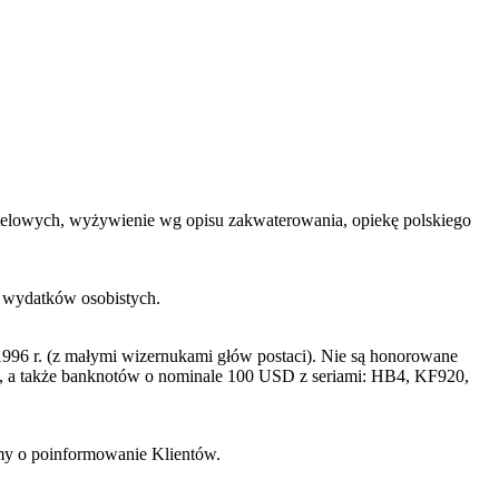
 hotelowych, wyżywienie wg opisu zakwaterowania, opiekę polskiego
h wydatków osobistych.
996 r. (z małymi wizernukami głów postaci). Nie są honorowane
a także banknotów o nominale 100 USD z seriami: HB4, KF920,
imy o poinformowanie Klientów.