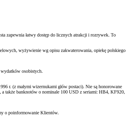
a zapewnia łatwy dostęp do licznych atrakcji i rozrywek. To
 hotelowych, wyżywienie wg opisu zakwaterowania, opiekę polskiego
h wydatków osobistych.
996 r. (z małymi wizernukami głów postaci). Nie są honorowane
a także banknotów o nominale 100 USD z seriami: HB4, KF920,
imy o poinformowanie Klientów.