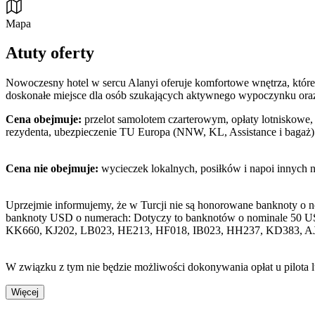
Mapa
Atuty oferty
Nowoczesny hotel w sercu Alanyi oferuje komfortowe wnętrza, które 
doskonałe miejsce dla osób szukających aktywnego wypoczynku oraz r
Cena obejmuje:
przelot samolotem czarterowym, opłaty lotniskowe, 
rezydenta, ubezpieczenie TU Europa (NNW, KL, Assistance i bagaż)
Cena nie obejmuje:
wycieczek lokalnych, posiłków i napoi innych 
Uprzejmie informujemy, że w Turcji nie są honorowane banknoty o 
banknoty USD o numerach: Dotyczy to banknotów o nominale 50 U
KK660, KJ202, LB023, HE213, HF018, IB023, HH237, KD383, A
W związku z tym nie będzie możliwości dokonywania opłat u pilota 
Więcej