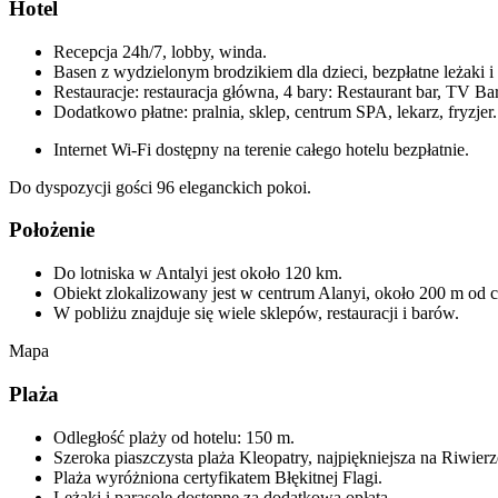
Hotel
Recepcja 24h/7, lobby, winda.
Basen z wydzielonym brodzikiem dla dzieci, bezpłatne leżaki i 
Restauracje: restauracja główna, 4 bary: Restaurant bar, TV Bar,
Dodatkowo płatne: pralnia, sklep, centrum SPA, lekarz, fryzjer.
Internet Wi-Fi dostępny na terenie całego hotelu bezpłatnie.
Do dyspozycji gości 96 eleganckich pokoi.
Położenie
Do lotniska w Antalyi jest około 120 km.
Obiekt zlokalizowany jest w centrum Alanyi, około 200 m od c
W pobliżu znajduje się wiele sklepów, restauracji i barów.
Mapa
Plaża
Odległość plaży od hotelu: 150 m.
Szeroka piaszczysta plaża Kleopatry, najpiękniejsza na Riwierz
Plaża wyróżniona certyfikatem Błękitnej Flagi.
Leżaki i parasole dostępne za dodatkową opłatą.