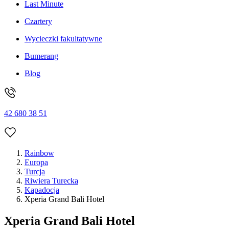
Last Minute
Czartery
Wycieczki fakultatywne
Bumerang
Blog
42 680 38 51
Rainbow
Europa
Turcja
Riwiera Turecka
Kapadocja
Xperia Grand Bali Hotel
Xperia Grand Bali Hotel