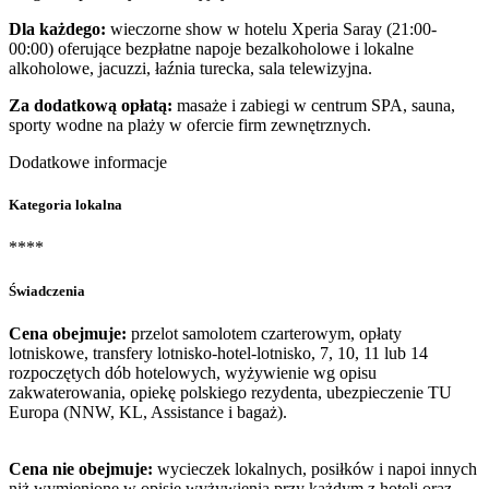
Dla każdego:
wieczorne show w hotelu Xperia Saray (21:00-
00:00) oferujące bezpłatne napoje bezalkoholowe i lokalne
alkoholowe, jacuzzi, łaźnia turecka, sala telewizyjna.
Za dodatkową opłatą:
masaże i zabiegi w centrum SPA, sauna,
sporty wodne na plaży w ofercie firm zewnętrznych.
Dodatkowe informacje
Kategoria lokalna
****
Świadczenia
Cena obejmuje:
przelot samolotem czarterowym, opłaty
lotniskowe, transfery lotnisko-hotel-lotnisko, 7, 10, 11 lub 14
rozpoczętych dób hotelowych, wyżywienie wg opisu
zakwaterowania, opiekę polskiego rezydenta, ubezpieczenie TU
Europa (NNW, KL, Assistance i bagaż).
Cena nie obejmuje:
wycieczek lokalnych, posiłków i napoi innych
niż wymienione w opisie wyżywienia przy każdym z hoteli oraz