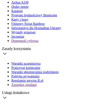
Airbus A330
Dodaj opinię
Katalogi
Program lojalnościowy Bumerang
Karty i bony
Filmowy Świat Rainbow
Informatsiya dla Hromadian Ukrainy
Wyjazdy grupowe
Incoming
Dostępność cyfrowa
Zasady korzystania
Warunki uczestnictwa
Przeczytaj koniecznie
Warunki ubezpieczenia podróżnego
Polityka prywatności
Regulamin serwisu R.pl
Zarządzaj zgodami
Usługi dodatkowe