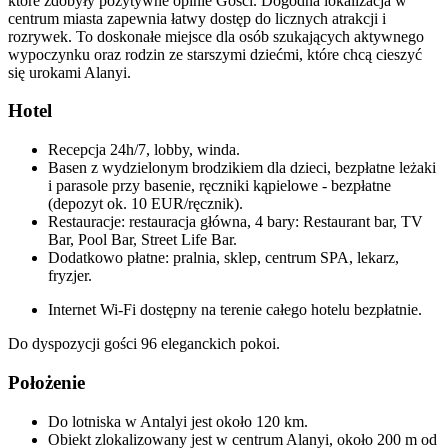
które zdobyły pozytywne opinie Gości. Dogodna lokalizacja w
centrum miasta zapewnia łatwy dostęp do licznych atrakcji i
rozrywek. To doskonałe miejsce dla osób szukających aktywnego
wypoczynku oraz rodzin ze starszymi dziećmi, które chcą cieszyć
się urokami Alanyi.
Hotel
Recepcja 24h/7, lobby, winda.
Basen z wydzielonym brodzikiem dla dzieci, bezpłatne leżaki
i parasole przy basenie, ręczniki kąpielowe - bezpłatne
(depozyt ok. 10 EUR/ręcznik).
Restauracje: restauracja główna, 4 bary: Restaurant bar, TV
Bar, Pool Bar, Street Life Bar.
Dodatkowo płatne: pralnia, sklep, centrum SPA, lekarz,
fryzjer.
Internet Wi-Fi dostępny na terenie całego hotelu bezpłatnie.
Do dyspozycji gości 96 eleganckich pokoi.
Położenie
Do lotniska w Antalyi jest około 120 km.
Obiekt zlokalizowany jest w centrum Alanyi, około 200 m od