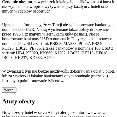
Cena nie obejmuje:
wycieczek lokalnych, posiłków i napoi innych
niż wymienione w opisie wyżywienia przy każdym z hoteli oraz
innych wydatków osobistych.
Uprzejmie informujemy, że w Turcji nie są honorowane banknoty o
nominale 500 EUR. Nie są wymieniane także dolary drukowane
przed 1996 r. (z małymi wizernukami głów postaci). Nie są
honorowane banknoty USD o numerach: Dotyczy to banknotów o
nominale 50 USD z seriami: PB063, MA383, PL647, PB240,
PC395, LB023, PE755, a także banknotów o nominale 100 USD z
seriami: HB4, KF920, KK660, KJ202, LB023, HE213, HF018,
IB023, HH237, KD383, AJ569.
W związku z tym nie będzie możliwości dokonywania opłat u pilota
lub za wycieczki lokalne banknotami o tym nominale (roczniku).
Prosimy o poinformowanie Klientów.
Więcej
Atuty oferty
Nowoczesny hotel w sercu Alanyi oferuje komfortowe wnętrza,