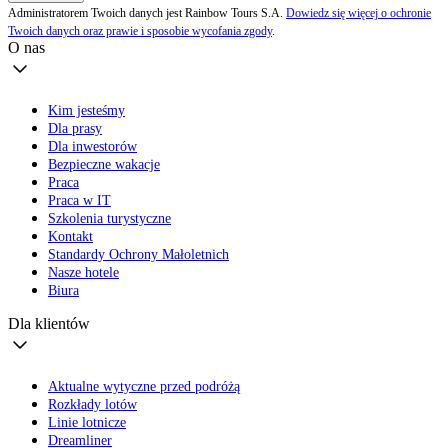
Administratorem Twoich danych jest Rainbow Tours S.A.
Dowiedz się więcej o ochronie
Twoich danych oraz prawie i sposobie wycofania zgody
.
O nas
Kim jesteśmy
Dla prasy
Dla inwestorów
Bezpieczne wakacje
Praca
Praca w IT
Szkolenia turystyczne
Kontakt
Standardy Ochrony Małoletnich
Nasze hotele
Biura
Dla klientów
Aktualne wytyczne przed podróżą
Rozkłady lotów
Linie lotnicze
Dreamliner