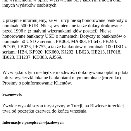
innych wydatków osobistych.
Uprzejmie informujemy, że w Turcji nie są honorowane banknoty o
nominale 500 EUR. Nie są wymieniane także dolary drukowane
przed 1996 r. (z małymi wizernukami głów postaci). Nie są
honorowane banknoty USD o numerach: Dotyczy to banknotów o
nominale 50 USD z seriami: PB063, MA383, PL647, PB240,
PC395, LB023, PE755, a także banknotów o nominale 100 USD z
seriami: HB4, KF920, KK660, KJ202, LB023, HE213, HF018,
IB023, HH237, KD383, AJ569.
W związku z tym nie będzie możliwości dokonywania opłat u pilota
lub za wycieczki lokalne banknotami o tym nominale (roczniku).
Prosimy o poinformowanie Klientów.
Sezonowość
Zwykle wysoki sezon turystyczny w Turcji, na Riwierze tureckiej
trwa od początku czerwca do końca września.
Informacje o przepisach wjazdowych