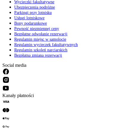
Wycieczki fakultatywne
Ubezpieczenia podróżne
Parkingi przy lotnisku
Usługi lotniskowe
Bony podarunkowe
Pewność niezmiennej ceny
Bezpłatne odwołanie rezerwacji
Regulamin miejsc w samolocie
Regulamin wycieczek fakultatywnych
Regulamin szkoleń narciarskich
Bezpłatna zmiana rezerwacji
Social media
Kanały płatności