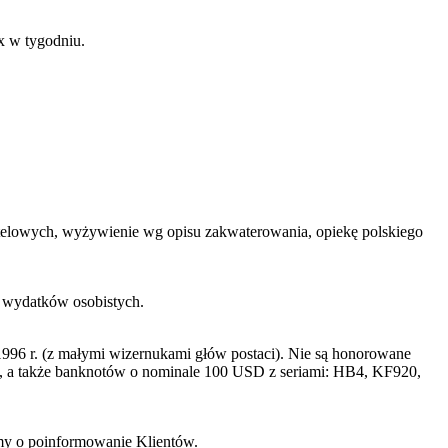
x w tygodniu.
 hotelowych, wyżywienie wg opisu zakwaterowania, opiekę polskiego
h wydatków osobistych.
996 r. (z małymi wizernukami głów postaci). Nie są honorowane
a także banknotów o nominale 100 USD z seriami: HB4, KF920,
imy o poinformowanie Klientów.