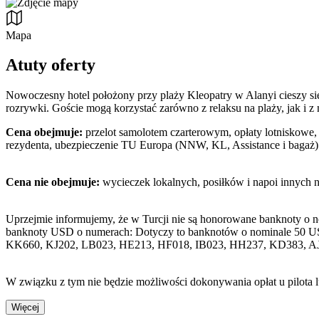
Mapa
Atuty oferty
Nowoczesny hotel położony przy plaży Kleopatry w Alanyi cieszy si
rozrywki. Goście mogą korzystać zarówno z relaksu na plaży, jak i z 
Cena obejmuje:
przelot samolotem czarterowym, opłaty lotniskowe, 
rezydenta, ubezpieczenie TU Europa (NNW, KL, Assistance i bagaż)
Cena nie obejmuje:
wycieczek lokalnych, posiłków i napoi innych 
Uprzejmie informujemy, że w Turcji nie są honorowane banknoty o 
banknoty USD o numerach: Dotyczy to banknotów o nominale 50 U
KK660, KJ202, LB023, HE213, HF018, IB023, HH237, KD383, A
W związku z tym nie będzie możliwości dokonywania opłat u pilota 
Więcej