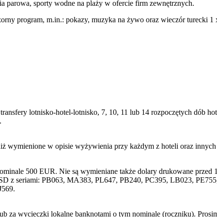
ia parowa, sporty wodne na plaży w ofercie firm zewnętrznych.
zorny program, m.in.: pokazy, muzyka na żywo oraz wieczór turecki 1 
transfery lotnisko-hotel-lotnisko, 7, 10, 11 lub 14 rozpoczętych dób
.
niż wymienione w opisie wyżywienia przy każdym z hoteli oraz innyc
nominale 500 EUR. Nie są wymieniane także dolary drukowane przed 1
SD z seriami: PB063, MA383, PL647, PB240, PC395, LB023, PE755, 
J569.
lub za wycieczki lokalne banknotami o tym nominale (roczniku). Pros