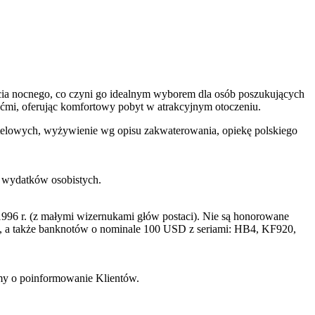
ycia nocnego, co czyni go idealnym wyborem dla osób poszukujących
ziećmi, oferując komfortowy pobyt w atrakcyjnym otoczeniu.
 hotelowych, wyżywienie wg opisu zakwaterowania, opiekę polskiego
h wydatków osobistych.
996 r. (z małymi wizernukami głów postaci). Nie są honorowane
a także banknotów o nominale 100 USD z seriami: HB4, KF920,
imy o poinformowanie Klientów.