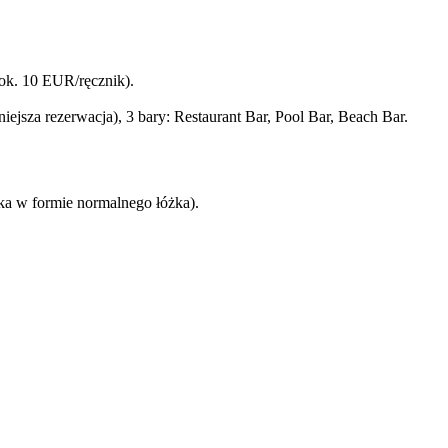
t ok. 10 EUR/ręcznik).
ejsza rezerwacja), 3 bary: Restaurant Bar, Pool Bar, Beach Bar.
ka w formie normalnego łóżka).