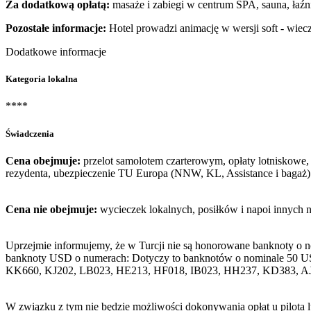
Za dodatkową opłatą:
masaże i zabiegi w centrum SPA, sauna, łaźn
Pozostałe informacje:
Hotel prowadzi animację w wersji soft - wiec
Dodatkowe informacje
Kategoria lokalna
****
Świadczenia
Cena obejmuje:
przelot samolotem czarterowym, opłaty lotniskowe, 
rezydenta, ubezpieczenie TU Europa (NNW, KL, Assistance i bagaż)
Cena nie obejmuje:
wycieczek lokalnych, posiłków i napoi innych 
Uprzejmie informujemy, że w Turcji nie są honorowane banknoty o 
banknoty USD o numerach: Dotyczy to banknotów o nominale 50 U
KK660, KJ202, LB023, HE213, HF018, IB023, HH237, KD383, A
W związku z tym nie będzie możliwości dokonywania opłat u pilota 