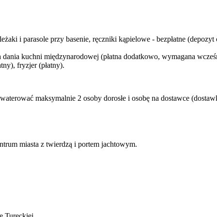
leżaki i parasole przy basenie, ręczniki kąpielowe - bezpłatne (depozy
jąca dania kuchni międzynarodowej (płatna dodatkowo, wymagana wcześni
tny), fryzjer (płatny).
waterować maksymalnie 2 osoby dorosłe i osobę na dostawce (dostaw
ntrum miasta z twierdzą i portem jachtowym.
e Tureckiej.