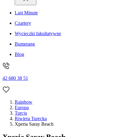
Last Minute
Czartery
Wycieczki fakultatywne
Bumerang
Blog
42 680 38 51
Rainbow
Europa
Turcja
Riwiera Turecka
Xperia Saray Beach
Xperia Saray Beach