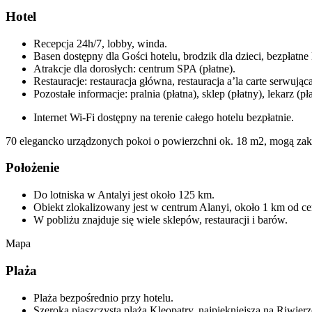
Hotel
Recepcja 24h/7, lobby, winda.
Basen dostępny dla Gości hotelu, brodzik dla dzieci, bezpłatne 
Atrakcje dla dorosłych: centrum SPA (płatne).
Restauracje: restauracja główna, restauracja a’la carte serwu
Pozostałe informacje: pralnia (płatna), sklep (płatny), lekarz (pła
Internet Wi-Fi dostępny na terenie całego hotelu bezpłatnie.
70 elegancko urządzonych pokoi o powierzchni ok. 18 m2, mogą zak
Położenie
Do lotniska w Antalyi jest około 125 km.
Obiekt zlokalizowany jest w centrum Alanyi, około 1 km od ce
W pobliżu znajduje się wiele sklepów, restauracji i barów.
Mapa
Plaża
Plaża bezpośrednio przy hotelu.
Szeroka piaszczysta plaża Kleopatry, najpiękniejsza na Riwierz