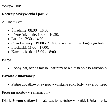
Wyżywienie
Rodzaje wyżywienia i posiłki:
All Inclusive:
Śniadanie: 08:00 - 10:00.
Późne śniadanie: 10:00 - 10:30.
Lunch: 12:30 - 14:00.
Obiadokolacja: 19:00 - 21:00; posiłki w formie bogatego bufetu
Przekąski: 11:00 - 17:00.
Kawa i ciastka: 15:00 - 18:00.
Bary:
Lobby bar, bar na tarasie, bar przy basenie: napoje bezalkoho
Pozostałe informacje:
Płatne dodatkowo: świeżo wyciskane soki, lody, kawa po ture
Program sportowy i animacyjny
Dla każdego:
siatkówka plażowa, tenis stołowy, rzutki, łaźnia tureck