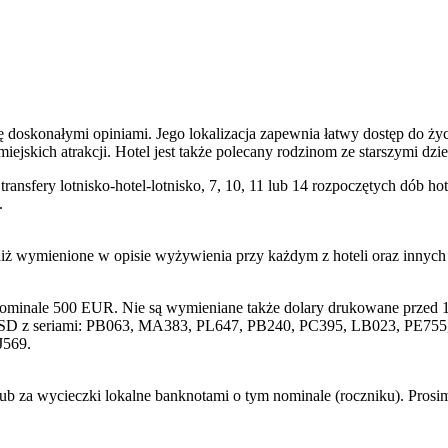
ę doskonałymi opiniami. Jego lokalizacja zapewnia łatwy dostęp do ż
miejskich atrakcji. Hotel jest także polecany rodzinom ze starszymi d
transfery lotnisko-hotel-lotnisko, 7, 10, 11 lub 14 rozpoczętych dób
.
niż wymienione w opisie wyżywienia przy każdym z hoteli oraz innyc
nominale 500 EUR. Nie są wymieniane także dolary drukowane przed 1
SD z seriami: PB063, MA383, PL647, PB240, PC395, LB023, PE755, 
J569.
lub za wycieczki lokalne banknotami o tym nominale (roczniku). Pros