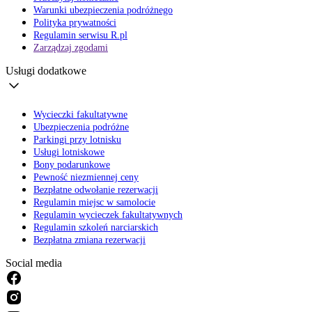
Warunki ubezpieczenia podróżnego
Polityka prywatności
Regulamin serwisu R.pl
Zarządzaj zgodami
Usługi dodatkowe
Wycieczki fakultatywne
Ubezpieczenia podróżne
Parkingi przy lotnisku
Usługi lotniskowe
Bony podarunkowe
Pewność niezmiennej ceny
Bezpłatne odwołanie rezerwacji
Regulamin miejsc w samolocie
Regulamin wycieczek fakultatywnych
Regulamin szkoleń narciarskich
Bezpłatna zmiana rezerwacji
Social media