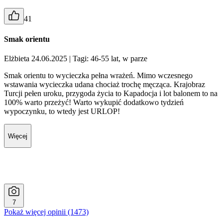
41
Smak orientu
Elżbieta 24.06.2025
| Tagi: 46-55 lat, w parze
Smak orientu to wycieczka pełna wrażeń. Mimo wczesnego
wstawania wycieczka udana chociaż trochę męcząca. Krajobraz
Turcji pełen uroku, przygoda życia to Kapadocja i lot balonem to na
100% warto przeżyć! Warto wykupić dodatkowo tydzień
wypoczynku, to wtedy jest URLOP!
Więcej
7
Pokaż więcej opinii (1473)