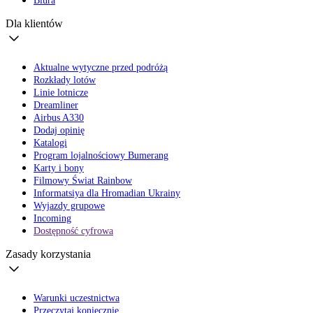
Biura
Dla klientów
Aktualne wytyczne przed podróżą
Rozkłady lotów
Linie lotnicze
Dreamliner
Airbus A330
Dodaj opinię
Katalogi
Program lojalnościowy Bumerang
Karty i bony
Filmowy Świat Rainbow
Informatsiya dla Hromadian Ukrainy
Wyjazdy grupowe
Incoming
Dostępność cyfrowa
Zasady korzystania
Warunki uczestnictwa
Przeczytaj koniecznie