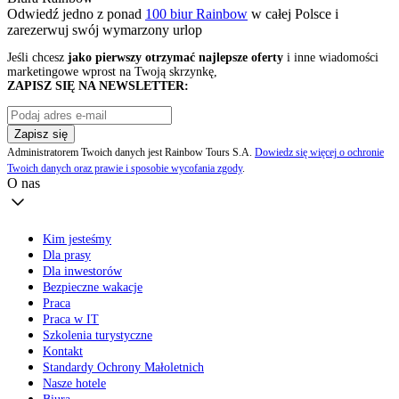
Odwiedź jedno z ponad
100 biur Rainbow
w całej Polsce i
zarezerwuj swój
wymarzony urlop
Jeśli chcesz
jako pierwszy otrzymać najlepsze oferty
i inne wiadomości
marketingowe wprost na Twoją skrzynkę,
ZAPISZ SIĘ NA NEWSLETTER:
Zapisz się
Administratorem Twoich danych jest Rainbow Tours S.A.
Dowiedz się więcej o ochronie
Twoich danych oraz prawie i sposobie wycofania zgody
.
O nas
Kim jesteśmy
Dla prasy
Dla inwestorów
Bezpieczne wakacje
Praca
Praca w IT
Szkolenia turystyczne
Kontakt
Standardy Ochrony Małoletnich
Nasze hotele