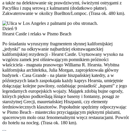
a także na delektowanie się prawdziwymi, świeżymi ostrygami z
Pacyfiku i zupą serową z kalmarami (dodatkowo płatne).
Zakwaterowanie w okolicy Buellton/Lompoc. (Trasa ok. 480 km).
Dzień 9
Hearst Castle i relaks w Pismo Beach
Po śniadaniu wyruszymy fragmentem słynnej kalifornijskiej
„jedynki” na odkrywanie najbardziej ekstrawaganckiej
kalifornijskiej rezydencji - Hearst Castle. Usytuowany wysoko na
wzgórzu zamek jest olśniewającym pomnikiem próżności
właściciela - magnata prasowego Williama R. Hearsta. Wybitna
kalifornijska architektka, Julia Morgan, zaprojektowała główny
budynek - Casa Grande - na planie hiszpańskiej katedry, a w
późniejszych latach zaspokajała każdy kaprys Hearsta, umiejętnie
dołączając kolejne pawilony, ozdabiając posiadłość „łupami” z jego
legendarnych europejskich wojaży. Majątek zdobią bujne ogrody,
których piękno podkreślają lśniące baseny i fontanny, posągi ze
starożytnej Grecji, mauretańskiej Hiszpanii, czy elementy
średniowiecznych klasztorów. Popołudnie spędzimy odpoczywając
w Pismo Beach - miasteczku przyciągającym pięknymi plażami,
spacerowym molo oraz fenomenalnymi wręcz restauracjami. Powrót
do hotelu na nocleg. (Trasa ok. 180 km).