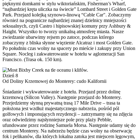
pięknymi domkami w stylu wiktoriańskim, Fisherman’s Wharf,
“najbardziej kręta uliczka na świecie” Lombard Street i Golden Gate
Park. Przejazd kolejką szynowo-linową “Cable Car". Zobaczymy
również na pogranicze najbardziej znanej dzielnicy mniejszości
seksualnych, czyli Castro i hipisowskiej komuny przy Ashbury &
Haight. Wszystko to tworzy unikalną atmosferę miasta. Nasze
zwiedzanie ubarwimy rejsem po zatoce, podczas którego
zobaczymy z bliska słynne więzienie Alcatraz i most Golden Gate.
Po południu czas wolny na spacery po mieście i zakupy przy Union
Square. Nocleg i zakwaterowanie w hotelu w aglomeracji San
Francisco. (Trasa ok. 150 km).
Dzień 8
Od Doliny Krzemowej do Monterey: cudo Kalifornii
Śniadanie i wykwaterowanie z hotelu. Przejazd przez dolinę
krzemową (Silicon Valley). Następnie przejazd do Monterey.
Przejedziemy słynną prywatną trasą 17 Mile Drive – trasa ta
położona jest wzdłuż majestatycznego nabrzeża, pośród pól
golfowych i imponujących rezydencji – zatrzymamy się na zdjęcia
oraz odwiedzimy najsłynniejsze pole przy plaży Pebble,
ufundowane przez rodzinę Samuela Morsa. Następnie udamy się do
centrum Monterey. Na nabrzeżu będzie czas wolny na obserwację
fok i pelikanów, dla których lokalna zatoka jest miejscem lęgowym,