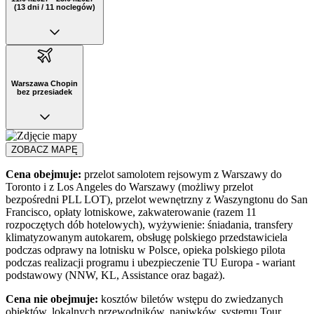
(13 dni / 11 noclegów)
Warszawa Chopin
bez przesiadek
ZOBACZ MAPĘ
Cena obejmuje:
przelot samolotem rejsowym z Warszawy do
Toronto i z Los Angeles do Warszawy (możliwy przelot
bezpośredni PLL LOT), przelot wewnętrzny z Waszyngtonu do San
Francisco, opłaty lotniskowe, zakwaterowanie (razem 11
rozpoczętych dób hotelowych), wyżywienie: śniadania, transfery
klimatyzowanym autokarem, obsługę polskiego przedstawiciela
podczas odprawy na lotnisku w Polsce, opieka polskiego pilota
podczas realizacji programu i ubezpieczenie TU Europa - wariant
podstawowy (NNW, KL, Assistance oraz bagaż).
Cena nie obejmuje:
kosztów biletów wstępu do zwiedzanych
obiektów, lokalnych przewodników, napiwków, systemu Tour