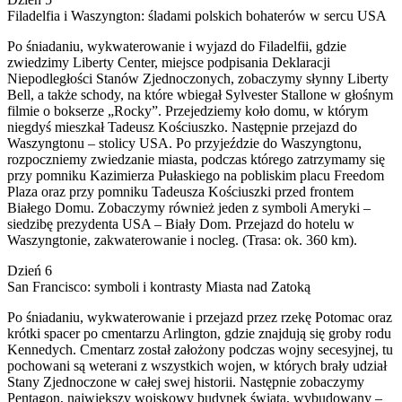
Filadelfia i Waszyngton: śladami polskich bohaterów w sercu USA
Po śniadaniu, wykwaterowanie i wyjazd do Filadelfii, gdzie
zwiedzimy Liberty Center, miejsce podpisania Deklaracji
Niepodległości Stanów Zjednoczonych, zobaczymy słynny Liberty
Bell, a także schody, na które wbiegał Sylvester Stallone w głośnym
filmie o bokserze „Rocky”. Przejedziemy koło domu, w którym
niegdyś mieszkał Tadeusz Kościuszko. Następnie przejazd do
Waszyngtonu – stolicy USA. Po przyjeździe do Waszyngtonu,
rozpoczniemy zwiedzanie miasta, podczas którego zatrzymamy się
przy pomniku Kazimierza Pułaskiego na pobliskim placu Freedom
Plaza oraz przy pomniku Tadeusza Kościuszki przed frontem
Białego Domu. Zobaczymy również jeden z symboli Ameryki –
siedzibę prezydenta USA – Biały Dom. Przejazd do hotelu w
Waszyngtonie, zakwaterowanie i nocleg. (Trasa: ok. 360 km).
Dzień 6
San Francisco: symboli i kontrasty Miasta nad Zatoką
Po śniadaniu, wykwaterowanie i przejazd przez rzekę Potomac oraz
krótki spacer po cmentarzu Arlington, gdzie znajdują się groby rodu
Kennedych. Cmentarz został założony podczas wojny secesyjnej, tu
pochowani są weterani z wszystkich wojen, w których brały udział
Stany Zjednoczone w całej swej historii. Następnie zobaczymy
Pentagon, największy wojskowy budynek świata, wybudowany –