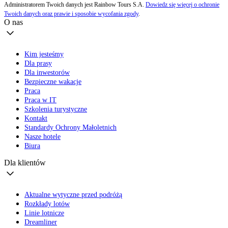
Administratorem Twoich danych jest Rainbow Tours S.A.
Dowiedz się więcej o ochronie
Twoich danych oraz prawie i sposobie wycofania zgody
.
O nas
Kim jesteśmy
Dla prasy
Dla inwestorów
Bezpieczne wakacje
Praca
Praca w IT
Szkolenia turystyczne
Kontakt
Standardy Ochrony Małoletnich
Nasze hotele
Biura
Dla klientów
Aktualne wytyczne przed podróżą
Rozkłady lotów
Linie lotnicze
Dreamliner