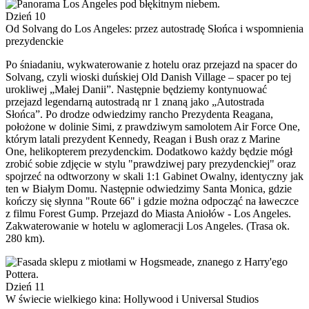
Dzień 10
Od Solvang do Los Angeles: przez autostradę Słońca i wspomnienia
prezydenckie
Po śniadaniu, wykwaterowanie z hotelu oraz przejazd na spacer do
Solvang, czyli wioski duńskiej Old Danish Village – spacer po tej
urokliwej „Małej Danii”. Następnie będziemy kontynuować
przejazd legendarną autostradą nr 1 znaną jako „Autostrada
Słońca”. Po drodze odwiedzimy rancho Prezydenta Reagana,
położone w dolinie Simi, z prawdziwym samolotem Air Force One,
którym latali prezydent Kennedy, Reagan i Bush oraz z Marine
One, helikopterem prezydenckim. Dodatkowo każdy będzie mógł
zrobić sobie zdjęcie w stylu "prawdziwej pary prezydenckiej" oraz
spojrzeć na odtworzony w skali 1:1 Gabinet Owalny, identyczny jak
ten w Białym Domu. Następnie odwiedzimy Santa Monica, gdzie
kończy się słynna "Route 66" i gdzie można odpocząć na ławeczce
z filmu Forest Gump. Przejazd do Miasta Aniołów - Los Angeles.
Zakwaterowanie w hotelu w aglomeracji Los Angeles. (Trasa ok.
280 km).
Dzień 11
W świecie wielkiego kina: Hollywood i Universal Studios