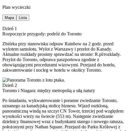
Plan wycieczki
Mapa
Lista
Dzień 1
Rozpoczęcie przygody: podróż do Toronto
Zbiórka przy stanowisku odpraw Rainbow na 2 godz. przed
wylotem samolotu. Wylot z Warszawy i przelot do Kanady.
Aktualne rozkłady prosimy sprawdzać na stronie: R.pl/rozklady.
Przylot do Toronto, odprawa paszportowa zgodnie z
obowiązującymi procedurami wizowymi. Przejazd do hotelu,
zakwaterowanie i nocleg w hotelu w okolicy Toronto.
Dzień 2
Toronto i Niagara: między metropolią a siłą natury
Po śniadaniu, wykwaterowanie i poranne zwiedzanie Toronto,
uznanego za kanadyjską stolicę biznesu. Wjazd oszkloną,
panoramiczną windą na szczyt CN Tower, trzeciej pod względem
wysokości wieży na świecie (553 m). Następnie zwiedzanie
dzielnicy finansowej wraz z budynkami starego i nowego ratusza,
położonymi przy Nathan Square. Przejazd do Parku Królowej z