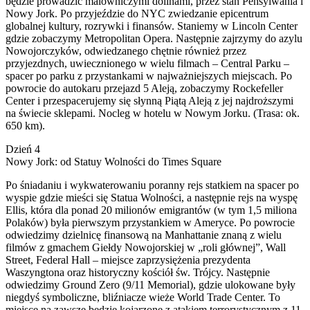
będzie prowadzić malowniczymi dolinami, przez stan Pensylwania i
Nowy Jork. Po przyjeździe do NYC zwiedzanie epicentrum
globalnej kultury, rozrywki i finansów. Staniemy w Lincoln Center
gdzie zobaczymy Metropolitan Opera. Następnie zajrzymy do azylu
Nowojorczyków, odwiedzanego chętnie również przez
przyjezdnych, uwiecznionego w wielu filmach – Central Parku –
spacer po parku z przystankami w najważniejszych miejscach. Po
powrocie do autokaru przejazd 5 Aleją, zobaczymy Rockefeller
Center i przespacerujemy się słynną Piątą Aleją z jej najdroższymi
na świecie sklepami. Nocleg w hotelu w Nowym Jorku. (Trasa: ok.
650 km).
Dzień 4
Nowy Jork: od Statuy Wolności do Times Square
Po śniadaniu i wykwaterowaniu poranny rejs statkiem na spacer po
wyspie gdzie mieści się Statua Wolności, a następnie rejs na wyspę
Ellis, która dla ponad 20 milionów emigrantów (w tym 1,5 miliona
Polaków) była pierwszym przystankiem w Ameryce. Po powrocie
odwiedzimy dzielnicę finansową na Manhattanie znaną z wielu
filmów z gmachem Giełdy Nowojorskiej w „roli głównej”, Wall
Street, Federal Hall – miejsce zaprzysiężenia prezydenta
Waszyngtona oraz historyczny kościół św. Trójcy. Następnie
odwiedzimy Ground Zero (9/11 Memorial), gdzie ulokowane były
niegdyś symboliczne, bliźniacze wieże World Trade Center. To
miejsce na zawsze będzie kojarzone z atakiem terrorystycznym z 11