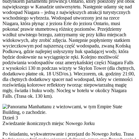
budynkiem parlamentu prowincji Ontario, który położony jest obok
największego w Kanadzie uniwersytetu. Następnie udamy się nad
wodospad Niagara – jedną z największych atrakcji turystycznych
wschodniego wybrzeża. Wodospad utworzony jest na rzece
Niagara, która płynąc z jeziora Erie do jeziora Ontario, musi
pokonać prawie stumetrową różnicę poziomów. Przejdziemy
wzdłuż urwistego brzegu, zatrzymamy się przy kilku miejscach
widokowych, aby zrobić zdjęcia. Następnie popłyniemy statkiem
wycieczkowym pod najszerszą część wodospadu, zwaną Końską
Podkową, gdzie najlepiej usłyszymy huk spadającej wody, która
będzie dosłownie na wyciągnięcie ręki. Kolejno możliwość
podziwiania wodospadów oraz amerykańskiej części Niagara Falls
z wysokości 130 m podczas wizyty w Skylon Tower (dla chętnych,
dodatkowo płatne ok. 18 USD/os.). Wieczorem, ok. godziny 21:00,
dla chętnych dodatkowy spacer nad wodospad, który w ciemności
rozświetlają kolorowe reflektory tworząc niepowtarzalną magię
mgły, światła i huku wody. Nocleg w hotelu w okolicy Niagara
Falls. (Trasa ok. 130 km).
Dzień 3
Zwiedzanie ikonicznych miejsc Nowego Jorku
Po śniadaniu, wykwaterowanie i przejazd do Nowego Jorku. Trasa