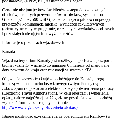
podstawowy (NNW, KL, Assistance oraz bagaż).
Cena nie obejmuje:
kosztów biletów wstępu do zwiedzanych
obiektów, lokalnych przewodników, napiwków, systemu Tour
Guide , itp.) - ok. 590 USD (płatne na miejscu pilotowi imprezy);
przejazdów komunikacją miejską, wycieczek fakultatywnych
(orientacyjne ceny w programie) oraz innych wydatków osobistych
i pozostałych nie ujętych powyżej kosztów.
Informacje o przepisach wjazdowych
Kanada
Wjazd na terytorium Kanady jest możliwy na podstawie paszportu
biometrycznego, ważnego co najmniej 6 miesięcy od planowanej
daty powrotu do kraju oraz rejestracji w systemie eTA.
Obywatele wszystkich krajów podróżujący do Kanady drogą
lotniczą w ramach ruchu bezwizowego (w tym Polacy) są
zobowiązani do posiadania elektronicznego potwierdzenia podróży
(Electronic Travel Authorization). W celu rejestracji i wniesienia
opłaty, należy najpóźniej na 72 godziny przed planowaną podróżą
wypełnić formularz dostępny na stronie:
http://www.cic.gc.ca/english/visit/eta-start.asp
Istnieje możliwość uzyskania eTa za pośrednictwem Rainbow (w