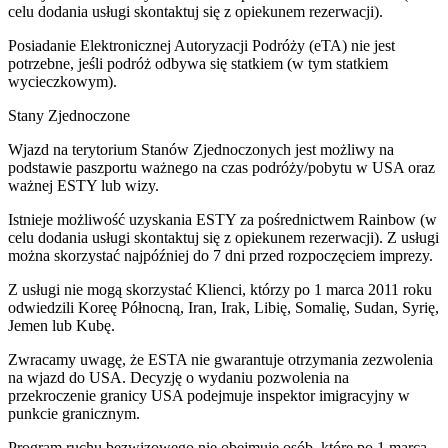
celu dodania usługi skontaktuj się z opiekunem rezerwacji).
Posiadanie Elektronicznej Autoryzacji Podróży (eTA) nie jest
potrzebne, jeśli podróż odbywa się statkiem (w tym statkiem
wycieczkowym).
Stany Zjednoczone
Wjazd na terytorium Stanów Zjednoczonych jest możliwy na
podstawie paszportu ważnego na czas podróży/pobytu w USA oraz
ważnej ESTY lub wizy.
Istnieje możliwość uzyskania ESTY za pośrednictwem Rainbow (w
celu dodania usługi skontaktuj się z opiekunem rezerwacji). Z usługi
można skorzystać najpóźniej do 7 dni przed rozpoczęciem imprezy.
Z usługi nie mogą skorzystać Klienci, którzy po 1 marca 2011 roku
odwiedzili Koreę Północną, Iran, Irak, Libię, Somalię, Sudan, Syrię,
Jemen lub Kubę.
Zwracamy uwagę, że ESTA nie gwarantuje otrzymania zezwolenia
na wjazd do USA. Decyzję o wydaniu pozwolenia na
przekroczenie granicy USA podejmuje inspektor imigracyjny w
punkcie granicznym.
Program ruchu bezwizowego nie obejmuje osób, które po 1 marca