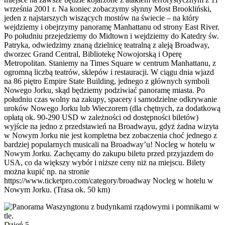
września 2001 r. Na koniec zobaczymy słynny Most Brookliński,
jeden z najstarszych wiszących mostów na świecie – na który
wejdziemy i obejrzymy panoramę Manhattanu od strony East River.
Po południu przejedziemy do Midtown i wejdziemy do Katedry św.
Patryka, odwiedzimy znaną dzielnicę teatralną z aleją Broadway,
dworzec Grand Central, Bibliotekę Nowojorską i Operę
Metropolitan. Staniemy na Times Square w centrum Manhattanu, z
ogromną liczbą teatrów, sklepów i restauracji. W ciągu dnia wjazd
na 86 piętro Empire State Building, jednego z głównych symboli
Nowego Jorku, skąd będziemy podziwiać panoramę miasta. Po
południu czas wolny na zakupy, spacery i samodzielne odkrywanie
uroków Nowego Jorku lub Wieczorem (dla chętnych, za dodatkową
opłatą ok. 90-290 USD w zależności od dostępności biletów)
wyjście na jedno z przedstawień na Broadwayu, gdyż żadna wizyta
w Nowym Jorku nie jest kompletna bez zobaczenia choć jednego z
bardziej popularnych musicali na Broadway’u! Nocleg w hotelu w
Nowym Jorku. Zachęcamy do zakupu biletu przed przyjazdem do
USA, co da większy wybór i niższe ceny niż na miejscu. Bilety
można kupić np. na stronie
https://www.ticketpro.com/category/broadway Nocleg w hotelu w
Nowym Jorku. (Trasa ok. 50 km)
Dzień 5