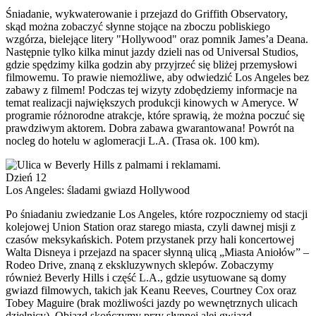
Śniadanie, wykwaterowanie i przejazd do Griffith Observatory,
skąd można zobaczyć słynne stojące na zboczu pobliskiego
wzgórza, bielejące litery "Hollywood" oraz pomnik James’a Deana.
Następnie tylko kilka minut jazdy dzieli nas od Universal Studios,
gdzie spędzimy kilka godzin aby przyjrzeć się bliżej przemysłowi
filmowemu. To prawie niemożliwe, aby odwiedzić Los Angeles bez
zabawy z filmem! Podczas tej wizyty zdobędziemy informacje na
temat realizacji największych produkcji kinowych w Ameryce. W
programie różnorodne atrakcje, które sprawią, że można poczuć się
prawdziwym aktorem. Dobra zabawa gwarantowana! Powrót na
nocleg do hotelu w aglomeracji L.A. (Trasa ok. 100 km).
Dzień 12
Los Angeles: śladami gwiazd Hollywood
Po śniadaniu zwiedzanie Los Angeles, które rozpoczniemy od stacji
kolejowej Union Station oraz starego miasta, czyli dawnej misji z
czasów meksykańskich. Potem przystanek przy hali koncertowej
Walta Disneya i przejazd na spacer słynną ulicą „Miasta Aniołów” –
Rodeo Drive, znaną z ekskluzywnych sklepów. Zobaczymy
również Beverly Hills i część L.A., gdzie usytuowane są domy
gwiazd filmowych, takich jak Keanu Reeves, Courtney Cox oraz
Tobey Maguire (brak możliwości jazdy po wewnętrznych ulicach
dzielnicy). Objazd skończymy przy słynnej alei gwiazd –