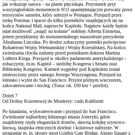
jak wskazuje nazwa – na planie pięciokąta. Przystanek przy
waszyngtońskim monumencie 9/11 upamiętniającym porwany przez
terrorystów samolot, który uderzył w Pentagon. Przejazd przez
rzekę Potomac i spacer do kilku pomników znajdujących się na
końcu National Mall, naprzeciw Kapitolu. Najpierw każdy będzie
miał możliwość „usiąść na kolanie” noblisty Alberta Einsteina,
potem przejdziemy do monumentalnego mauzoleum prezydenta
Abrahama Lincolna. Po drodze zobaczymy pomniki poświęcone
Bohaterom Wojny Wietnamskiej i Wojny Koreańskiej. Na końcu
zwiedzania chwila zadumy przed pomnikiem doktora Martina
Luthera Kinga. Przejazd w okolice parlamentu amerykańskiego -
zobaczymy, m.in. Kapitol – siedzibę Kongresu i Senatu oraz
Bibliotekę Kongresu. Kamień węgielny pod Kapitolem został
umieszczony przez samego Jerzego Waszyngtona. Przejazd na
lotnisko i wylot do San Francisco. Przylot późnym wieczorem,
zakwaterowanie i nocleg. (Trasa: ok. 100 km + przelot).
Dzień 7
Od Doliny Krzemowej do Monterey: cudo Kalifornii
Po śniadaniu, wykwaterowanie i przejazd do San Francisco.
Zwiedzanie najbardziej lubianego miasta Ameryki, gdzie
znajdziemy rzędy eleganckich domów, sławną kolejkę szynowo-
linową, skupiska etnicznych dzielnic i kolorowe nabrzeże. W
programie m. in. słynny most Golden Gate Bridge, Alamo Square z