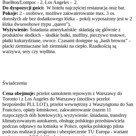
Buellton/Lompoc - 2. Los Angeles - 2.
Do dyspozycji gości:
W hotelu najczęściej restauracja oraz bar.
Pokoje:
2 - osobowe, możliwe zakwaterowanie max. 3 os.
dorosłych ale bez dodatkowego łóżka – pokój wyposażony jest w 2
łóżka dwuosobowe (typu „queen”).
Wyżywienie:
Śniadania amerykańskie: składają się głównie z
produktów słodkich – słodkie bułki, muffiny, pieczywo tostowe,
płatki kukurydziane, owoce. Czasami dostępne są „hash browns” –
placki ziemniaczane lub ziemniaki na ciepło. Rzadkością są
warzywa, sery czy wędlina.
Świadczenia
Cena obejmuje:
przelot samolotem rejsowym z Warszawy do
Toronto i z Los Angeles do Warszawy (możliwy przelot
bezpośredni PLL LOT), przelot wewnętrzny z Waszyngtonu do San
Francisco, opłaty lotniskowe, zakwaterowanie (razem 11
rozpoczętych dób hotelowych), wyżywienie: śniadania, transfery
klimatyzowanym autokarem, obsługę polskiego przedstawiciela
podczas odprawy na lotnisku w Polsce, opieka polskiego pilota
podczas realizacji programu i ubezpieczenie TU Europa - wariant