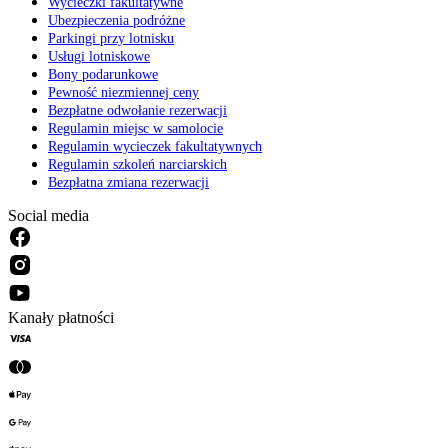
Wycieczki fakultatywne
Ubezpieczenia podróżne
Parkingi przy lotnisku
Usługi lotniskowe
Bony podarunkowe
Pewność niezmiennej ceny
Bezpłatne odwołanie rezerwacji
Regulamin miejsc w samolocie
Regulamin wycieczek fakultatywnych
Regulamin szkoleń narciarskich
Bezpłatna zmiana rezerwacji
Social media
Kanały płatności