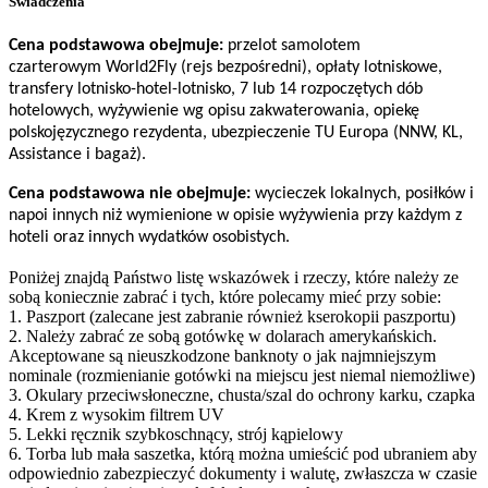
Świadczenia
Cena podstawowa obejmuje:
przelot samolotem
czarterowym World2Fly (rejs bezpośredni), opłaty lotniskowe,
transfery lotnisko-hotel-lotnisko, 7 lub 14 rozpoczętych dób
hotelowych, wyżywienie wg opisu zakwaterowania, opiekę
polskojęzycznego rezydenta, ubezpieczenie TU Europa (NNW, KL,
Assistance i bagaż).
Cena podstawowa nie obejmuje:
wycieczek lokalnych, posiłków i
napoi innych niż wymienione w opisie wyżywienia przy każdym z
hoteli oraz innych wydatków osobistych.
Poniżej znajdą Państwo listę wskazówek i rzeczy, które należy ze
sobą koniecznie zabrać i tych, które polecamy mieć przy sobie:
1. Paszport (zalecane jest zabranie również kserokopii paszportu)
2. Należy zabrać ze sobą gotówkę w dolarach amerykańskich.
Akceptowane są nieuszkodzone banknoty o jak najmniejszym
nominale (rozmienianie gotówki na miejscu jest niemal niemożliwe)
3. Okulary przeciwsłoneczne, chusta/szal do ochrony karku, czapka
4. Krem z wysokim filtrem UV
5. Lekki ręcznik szybkoschnący, strój kąpielowy
6. Torba lub mała saszetka, którą można umieścić pod ubraniem aby
odpowiednio zabezpieczyć dokumenty i walutę, zwłaszcza w czasie