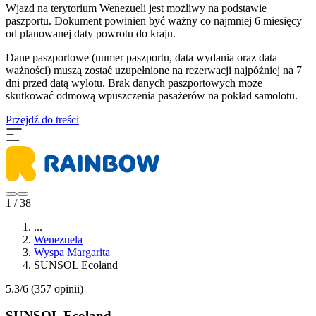
Wjazd na terytorium Wenezueli jest możliwy na podstawie
paszportu. Dokument powinien być ważny co najmniej 6 miesięcy
od planowanej daty powrotu do kraju.
Dane paszportowe (numer paszportu, data wydania oraz data
ważności) muszą zostać uzupełnione na rezerwacji najpóźniej na 7
dni przed datą wylotu. Brak danych paszportowych może
skutkować odmową wpuszczenia pasażerów na pokład samolotu.
Przejdź do treści
1 / 38
...
Wenezuela
Wyspa Margarita
SUNSOL Ecoland
5.3/6
(357 opinii)
SUNSOL Ecoland