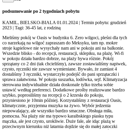
podsumowanie po 2 tygodniach pobytu
KAMIL, BIELSKO-BIALA 01.01.2024
| Termin pobytu: grudzień
2023
| Tagi: 36-45 lat, z rodziną
Mieliśmy pokój w Oasis w budynku 6. Zero wilgoci, pleśni dla tych
co narzekają na wilgoć zapraszam do Meksyku, tam np. mokre
stroje kąpielowe nie wysychały nam ani w pokoju ani na balkonie.
Wszedzie blisko - do recepcji, restauracji, sklepiku, na plażę. Wi-fi
w pokoju działa bardzo dobrze, na plaży bywa różnie. Pokój
sprzątany co 2 dni (tak chcieliśmy), zawsze zostawialiśmy napiwek,
czysto, ręczniki nie zawsze wymieniane. Bywało, że zamiast 4
dostaliśmy 3 ręczniki, wystarczyło podejść do pani sprzątaczki i
sprawa załatwiona. W pokoju suszarka, lodówka, sejf. Klimatyzacja
sterowana indywidualnie działa doskonale tylko trzeba sobie
ustawić według preferenci. Dodatkowe prośby realizowane bardzo
szybko, poprosiliśmy na recepcji o 2 krzesła do pokoju,
przyniesiono je 10min później. Korzystaliśmy z restauracji Oasis,
klimatycznie, przyjemna muzyka na żywo. Wybór jedzenia
niepowalający, ale wszystko bardzo smaczne. Obsługa miła,
pomocna. Na plaży nie ma typowo karaibskiego piasku typu
mączka, ale jest czysto, urokliwie. Duże fale, ale idąc plażą w
przeciwnym kierunku niż latarnia dojdzie się do małej zatoczki