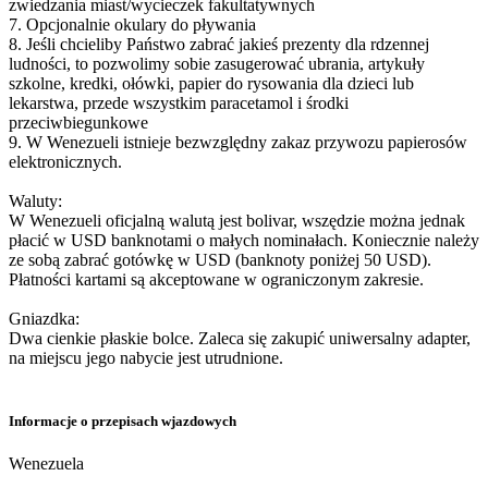
zwiedzania miast/wycieczek fakultatywnych
7. Opcjonalnie okulary do pływania
8. Jeśli chcieliby Państwo zabrać jakieś prezenty dla rdzennej
ludności, to pozwolimy sobie zasugerować ubrania, artykuły
szkolne, kredki, ołówki, papier do rysowania dla dzieci lub
lekarstwa, przede wszystkim paracetamol i środki
przeciwbiegunkowe
9. W Wenezueli istnieje bezwzględny zakaz przywozu papierosów
elektronicznych.
Waluty:
W Wenezueli oficjalną walutą jest bolivar, wszędzie można jednak
płacić w USD banknotami o małych nominałach. Koniecznie należy
ze sobą zabrać gotówkę w USD (banknoty poniżej 50 USD).
Płatności kartami są akceptowane w ograniczonym zakresie.
Gniazdka:
Dwa cienkie płaskie bolce. Zaleca się zakupić uniwersalny adapter,
na miejscu jego nabycie jest utrudnione.
Informacje o przepisach wjazdowych
Wenezuela