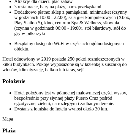
Atrakcje dla dzieci: plac zabaw.
3 restauracje, bary na plaży, bar z przekąskami.
Dodatkowo płatne: sklep z pamiątkami, minimarket (czynny
w godzinach 10:00 - 22:00), sala gier komputerowych (Xbox,
Play Station 5), kino, centrum Spa & Wellness, siłownia
(czynna w godzinach 06:00 - 19:00), stół bilardowy, stół do
gry w piłkarzyki
Bezpłatny dostęp do Wi-Fi w częściach ogólnodostępnych
obiektu.
Hotel odnowiony w 2019 posiada 250 pokoi rozmieszczonych w
kilku budynkach. Pokoje wyposażone są w łazienkę z suszarką do
włosów, klimatyzację, balkon lub taras, sejf.
Położenie
Hotel położony jest w północnej malowniczej części wyspy,
bezpośrednio przy słynnej plaży Puerto Cruz pośród
egzotycznej zieleni, na rozległym i zadbanym terenie.
Dystans z lotniska do hotelu wynosi około 30 km.
Mapa
Plaża