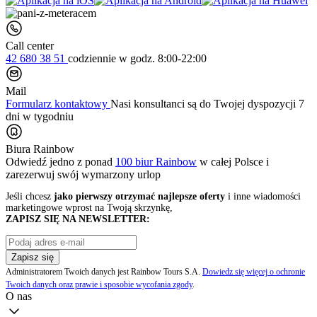
Call center
42 680 38 51
codziennie
w godz. 8:00-22:00
Mail
Formularz kontaktowy
Nasi konsultanci są do Twojej dyspozycji 7
dni w tygodniu
Biura Rainbow
Odwiedź jedno z ponad
100 biur Rainbow
w całej Polsce i
zarezerwuj swój
wymarzony urlop
Jeśli chcesz
jako pierwszy otrzymać najlepsze oferty
i inne wiadomości
marketingowe wprost na Twoją skrzynkę,
ZAPISZ SIĘ NA NEWSLETTER:
Zapisz się
Administratorem Twoich danych jest Rainbow Tours S.A.
Dowiedz się więcej o ochronie
Twoich danych oraz prawie i sposobie wycofania zgody
.
O nas