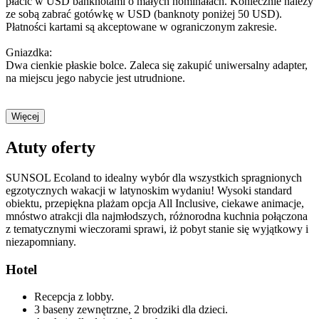
płacić w USD banknotami o małych nominałach. Koniecznie należy
ze sobą zabrać gotówkę w USD (banknoty poniżej 50 USD).
Płatności kartami są akceptowane w ograniczonym zakresie.
Gniazdka:
Dwa cienkie płaskie bolce. Zaleca się zakupić uniwersalny adapter,
na miejscu jego nabycie jest utrudnione.
Więcej
Atuty oferty
SUNSOL Ecoland to idealny wybór dla wszystkich spragnionych
egzotycznych wakacji w latynoskim wydaniu! Wysoki standard
obiektu, przepiękna plażam opcja All Inclusive, ciekawe animacje,
mnóstwo atrakcji dla najmłodszych, różnorodna kuchnia połączona
z tematycznymi wieczorami sprawi, iż pobyt stanie się wyjątkowy i
niezapomniany.
Hotel
Recepcja z lobby.
3 baseny zewnętrzne, 2 brodziki dla dzieci.