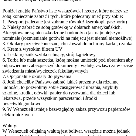
Poniżej znajdą Państwo listę wskazówek i rzeczy, które należy ze
sobą koniecznie zabrać i tych, które polecamy mieć przy sobie:
1. Paszport (zalecane jest zabranie również kserokopii paszportu)
2. Należy zabrać ze sobą gotówkę w dolarach amerykańskich.
Akceptowane są nieuszkodzone banknoty o jak najmniejszym
nominale (rozmienianie gotówki na miejscu jest niemal niemożliwe)
3. Okulary przeciwsłoneczne, chusta/szal do ochrony karku, czapka
4. Krem z wysokim filtrem UV
5. Lekki ręcznik szybkoschnący, strój kąpielowy
6. Torba lub mała saszetka, którą można umieścić pod ubraniem aby
odpowiednio zabezpieczyć dokumenty i walutę, zwłaszcza w czasie
zwiedzania miast/wycieczek fakultatywnych
7. Opcjonalnie okulary do pływania
8. Jeśli chcieliby Państwo zabrać jakieś prezenty dla rdzennej
ludności, to pozwolimy sobie zasugerować ubrania, artykuły
szkolne, kredki, ołówki, papier do rysowania dla dzieci lub
lekarstwa, przede wszystkim paracetamol i środki
przeciwbiegunkowe
9. W Wenezueli istnieje bezwzględny zakaz przywozu papierosów
elektronicznych.
Waluty:
W Wenezueli oficjalną walutą jest bolivar, wszędzie można jednak