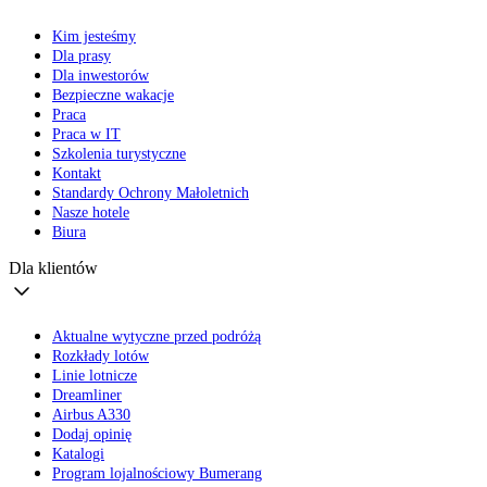
Kim jesteśmy
Dla prasy
Dla inwestorów
Bezpieczne wakacje
Praca
Praca w IT
Szkolenia turystyczne
Kontakt
Standardy Ochrony Małoletnich
Nasze hotele
Biura
Dla klientów
Aktualne wytyczne przed podróżą
Rozkłady lotów
Linie lotnicze
Dreamliner
Airbus A330
Dodaj opinię
Katalogi
Program lojalnościowy Bumerang