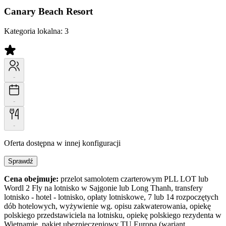
Canary Beach Resort
Kategoria lokalna:
3
-
-
-
Oferta dostępna w innej konfiguracji
Sprawdź
Cena obejmuje:
przelot samolotem czarterowym PLL LOT lub
Wordl 2 Fly na lotnisko w Sajgonie lub Long Thanh, transfery
lotnisko - hotel - lotnisko, opłaty lotniskowe, 7 lub 14 rozpoczętych
dób hotelowych, wyżywienie wg. opisu zakwaterowania, opiekę
polskiego przedstawiciela na lotnisku, opiekę polskiego rezydenta w
Wietnamie, pakiet ubezpieczeniowy TU Europa (wariant