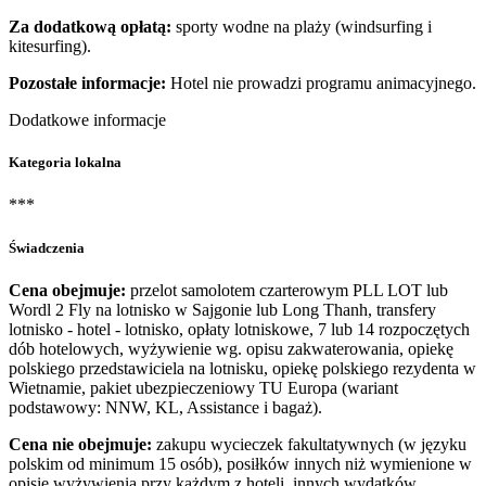
Za dodatkową opłatą:
sporty wodne na plaży (windsurfing i
kitesurfing).
Pozostałe informacje:
Hotel nie prowadzi programu animacyjnego.
Dodatkowe informacje
Kategoria lokalna
***
Świadczenia
Cena obejmuje:
przelot samolotem czarterowym PLL LOT lub
Wordl 2 Fly na lotnisko w Sajgonie lub Long Thanh, transfery
lotnisko - hotel - lotnisko, opłaty lotniskowe, 7 lub 14 rozpoczętych
dób hotelowych, wyżywienie wg. opisu zakwaterowania, opiekę
polskiego przedstawiciela na lotnisku, opiekę polskiego rezydenta w
Wietnamie, pakiet ubezpieczeniowy TU Europa (wariant
podstawowy: NNW, KL, Assistance i bagaż).
Cena nie obejmuje:
zakupu wycieczek fakultatywnych (w języku
polskim od minimum 15 osób), posiłków innych niż wymienione w
opisie wyżywienia przy każdym z hoteli, innych wydatków