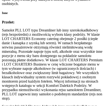
osobistych.
Inne
Przelot:
Samolot PLL LOT typu Dreamliner lub inny szerokokadłubowy
(rejs bezpośredni) z możliwością wyboru klasy podróży. W klasie
LOT CHARTERS Economy catering obejmuje 2 posiłki (ciepłe
danie i kanapka z szynką lub serem). W ramach bezpłatnego
serwisu pasażerowie otrzymają również nielimitowaną wodę
mineralną. Pozostałe napoje typu soft, alkohole oraz wszystkie inne
pozycje z menu sky baru dostępnego na pokładzie samolotu
pozostają płatne dodatkowo. W klasie LOT CHARTERS Premium
i LOT CHARTERS Business w cenę wliczone bogatsze menu w
tym wybrane napoje alkoholowe (w ograniczonych ilościach) i
bezalkoholowe oraz zwiększony limit bagażowy. We wszystkich
klasach indywidualny system rozrywki pokładowej z osobnym
monitorem przed każdym fotelem. Więcej informacji na stronach
wstępnych katalogu w sekcji Komfort Dalekich Podróży. W
przypadku niemożliwości wykonania rejsu samolotem Dreamliner,
PLL LOT zapewni inny samolot o podobnym standardzie (rejs non
stop).