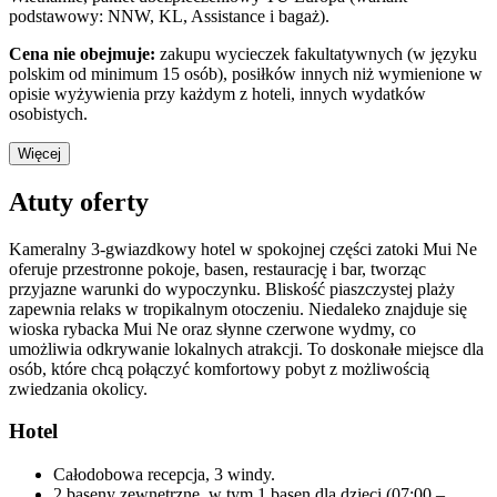
podstawowy: NNW, KL, Assistance i bagaż).
Cena nie obejmuje:
zakupu wycieczek fakultatywnych (w języku
polskim od minimum 15 osób), posiłków innych niż wymienione w
opisie wyżywienia przy każdym z hoteli, innych wydatków
osobistych.
Więcej
Atuty oferty
Kameralny 3-gwiazdkowy hotel w spokojnej części zatoki Mui Ne
oferuje przestronne pokoje, basen, restaurację i bar, tworząc
przyjazne warunki do wypoczynku. Bliskość piaszczystej plaży
zapewnia relaks w tropikalnym otoczeniu. Niedaleko znajduje się
wioska rybacka Mui Ne oraz słynne czerwone wydmy, co
umożliwia odkrywanie lokalnych atrakcji. To doskonałe miejsce dla
osób, które chcą połączyć komfortowy pobyt z możliwością
zwiedzania okolicy.
Hotel
Całodobowa recepcja, 3 windy.
2 baseny zewnętrzne, w tym 1 basen dla dzieci (07:00 –