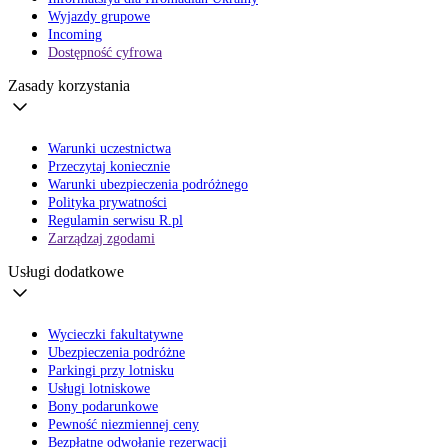
Wyjazdy grupowe
Incoming
Dostępność cyfrowa
Zasady korzystania
Warunki uczestnictwa
Przeczytaj koniecznie
Warunki ubezpieczenia podróżnego
Polityka prywatności
Regulamin serwisu R.pl
Zarządzaj zgodami
Usługi dodatkowe
Wycieczki fakultatywne
Ubezpieczenia podróżne
Parkingi przy lotnisku
Usługi lotniskowe
Bony podarunkowe
Pewność niezmiennej ceny
Bezpłatne odwołanie rezerwacji