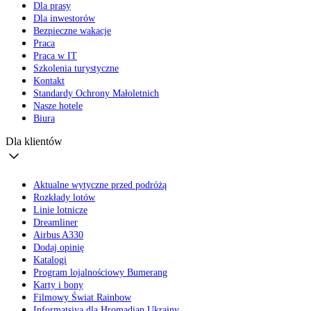
Dla prasy
Dla inwestorów
Bezpieczne wakacje
Praca
Praca w IT
Szkolenia turystyczne
Kontakt
Standardy Ochrony Małoletnich
Nasze hotele
Biura
Dla klientów
Aktualne wytyczne przed podróżą
Rozkłady lotów
Linie lotnicze
Dreamliner
Airbus A330
Dodaj opinię
Katalogi
Program lojalnościowy Bumerang
Karty i bony
Filmowy Świat Rainbow
Informatsiya dla Hromadian Ukrainy