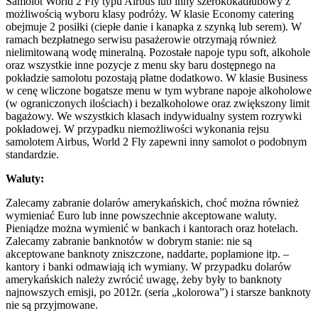
Samolot
World 2 Fly
typu Airbus lub inny szerokokadłubowy z
możliwością wyboru klasy podróży. W klasie Economy catering
obejmuje 2 posiłki (ciepłe danie i kanapka z szynką lub serem). W
ramach bezpłatnego serwisu pasażerowie otrzymają również
nielimitowaną wodę mineralną. Pozostałe napoje typu soft, alkohole
oraz wszystkie inne pozycje z menu sky baru dostępnego na
pokładzie samolotu pozostają płatne dodatkowo. W klasie Business
w cenę wliczone bogatsze menu w tym wybrane napoje alkoholowe
(w ograniczonych ilościach) i bezalkoholowe oraz zwiększony limit
bagażowy. We wszystkich klasach indywidualny system rozrywki
pokładowej. W przypadku niemożliwości wykonania rejsu
samolotem Airbus,
World 2 Fly
zapewni inny samolot o podobnym
standardzie.
Waluty:
Zalecamy zabranie dolarów amerykańskich, choć można również
wymieniać Euro lub inne powszechnie akceptowane waluty.
Pieniądze można wymienić w bankach i kantorach oraz hotelach.
Zalecamy zabranie banknotów w dobrym stanie: nie są
akceptowane banknoty zniszczone, naddarte, poplamione itp. –
kantory i banki odmawiają ich wymiany. W przypadku dolarów
amerykańskich należy zwrócić uwagę, żeby były to banknoty
najnowszych emisji, po 2012r. (seria „kolorowa”) i starsze banknoty
nie są przyjmowane.