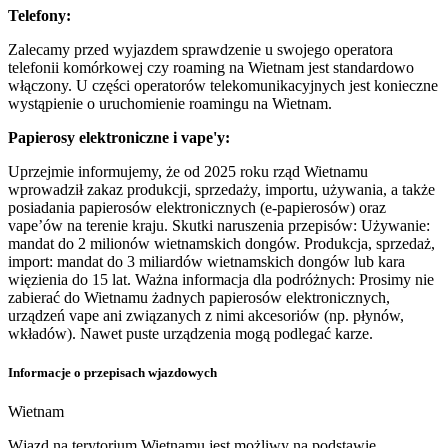
Telefony:
Zalecamy przed wyjazdem sprawdzenie u swojego operatora
telefonii komórkowej czy roaming na Wietnam jest standardowo
włączony. U części operatorów telekomunikacyjnych jest konieczne
wystąpienie o uruchomienie roamingu na Wietnam.
Papierosy elektroniczne i vape'y:
Uprzejmie informujemy, że od 2025 roku rząd Wietnamu
wprowadził zakaz produkcji, sprzedaży, importu, używania, a także
posiadania papierosów elektronicznych (e-papierosów) oraz
vape’ów na terenie kraju. Skutki naruszenia przepisów: Używanie:
mandat do 2 milionów wietnamskich dongów. Produkcja, sprzedaż,
import: mandat do 3 miliardów wietnamskich dongów lub kara
więzienia do 15 lat. Ważna informacja dla podróżnych: Prosimy nie
zabierać do Wietnamu żadnych papierosów elektronicznych,
urządzeń vape ani związanych z nimi akcesoriów (np. płynów,
wkładów). Nawet puste urządzenia mogą podlegać karze.
Informacje o przepisach wjazdowych
Wietnam
Wjazd na terytorium Wietnamu jest możliwy na podstawie