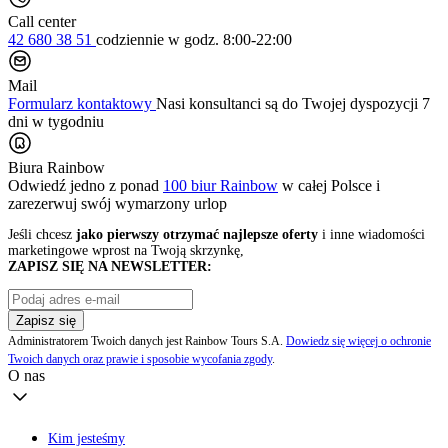
Call center
42 680 38 51
codziennie
w godz. 8:00-22:00
Mail
Formularz kontaktowy
Nasi konsultanci są do Twojej dyspozycji 7
dni w tygodniu
Biura Rainbow
Odwiedź jedno z ponad
100 biur Rainbow
w całej Polsce i
zarezerwuj swój
wymarzony urlop
Jeśli chcesz
jako pierwszy otrzymać najlepsze oferty
i inne wiadomości
marketingowe wprost na Twoją skrzynkę,
ZAPISZ SIĘ NA NEWSLETTER:
Zapisz się
Administratorem Twoich danych jest Rainbow Tours S.A.
Dowiedz się więcej o ochronie
Twoich danych oraz prawie i sposobie wycofania zgody
.
O nas
Kim jesteśmy