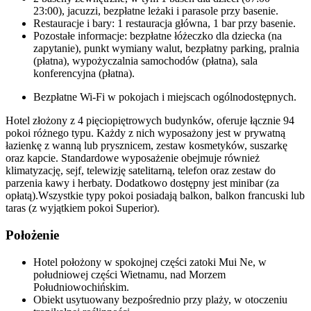
23:00), jacuzzi, bezpłatne leżaki i parasole przy basenie.
Restauracje i bary: 1 restauracja główna, 1 bar przy basenie.
Pozostałe informacje: bezpłatne łóżeczko dla dziecka (na
zapytanie), punkt wymiany walut, bezpłatny parking, pralnia
(płatna), wypożyczalnia samochodów (płatna), sala
konferencyjna (płatna).
Bezpłatne Wi-Fi w pokojach i miejscach ogólnodostępnych.
Hotel złożony z 4 pięciopiętrowych budynków, oferuje łącznie 94
pokoi różnego typu. Każdy z nich wyposażony jest w prywatną
łazienkę z wanną lub prysznicem, zestaw kosmetyków, suszarkę
oraz kapcie. Standardowe wyposażenie obejmuje również
klimatyzację, sejf, telewizję satelitarną, telefon oraz zestaw do
parzenia kawy i herbaty. Dodatkowo dostępny jest minibar (za
opłatą).Wszystkie typy pokoi posiadają balkon, balkon francuski lub
taras (z wyjątkiem pokoi Superior).
Położenie
Hotel położony w spokojnej części zatoki Mui Ne, w
południowej części Wietnamu, nad Morzem
Południowochińskim.
Obiekt usytuowany bezpośrednio przy plaży, w otoczeniu