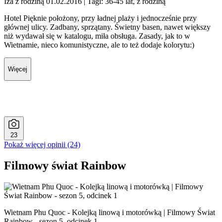
Iza z rodziną 01.02.2016
| Tagi: 36-45 lat, z rodziną
Hotel Pięknie położony, przy ładnej plaży i jednocześnie przy
głównej ulicy. Zadbany, sprzątany. Świetny basen, nawet większy
niż wydawał się w katalogu, miła obsługa. Zasady, jak to w
Wietnamie, nieco komunistyczne, ale to też dodaje kolorytu:)
Więcej
23
Pokaż więcej opinii (24)
Filmowy świat Rainbow
Wietnam Phu Quoc - Kolejką linową i motorówką | Filmowy Świat
Rainbow - sezon 5, odcinek 1