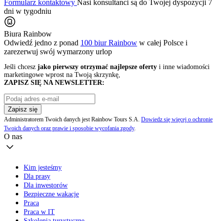
Formularz kontaktowy
Nasi konsultanci są do Twojej dyspozycji 7
dni w tygodniu
Biura Rainbow
Odwiedź jedno z ponad
100 biur Rainbow
w całej Polsce i
zarezerwuj swój
wymarzony urlop
Jeśli chcesz
jako pierwszy otrzymać najlepsze oferty
i inne wiadomości
marketingowe wprost na Twoją skrzynkę,
ZAPISZ SIĘ NA NEWSLETTER:
Zapisz się
Administratorem Twoich danych jest Rainbow Tours S.A.
Dowiedz się więcej o ochronie
Twoich danych oraz prawie i sposobie wycofania zgody
.
O nas
Kim jesteśmy
Dla prasy
Dla inwestorów
Bezpieczne wakacje
Praca
Praca w IT
Szkolenia turystyczne