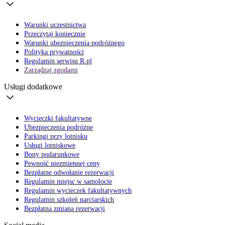
Warunki uczestnictwa
Przeczytaj koniecznie
Warunki ubezpieczenia podróżnego
Polityka prywatności
Regulamin serwisu R.pl
Zarządzaj zgodami
Usługi dodatkowe
Wycieczki fakultatywne
Ubezpieczenia podróżne
Parkingi przy lotnisku
Usługi lotniskowe
Bony podarunkowe
Pewność niezmiennej ceny
Bezpłatne odwołanie rezerwacji
Regulamin miejsc w samolocie
Regulamin wycieczek fakultatywnych
Regulamin szkoleń narciarskich
Bezpłatna zmiana rezerwacji