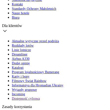
Kontakt
Standardy Ochrony Małoletnich
Nasze hotele
Biura
Dla klientów
Aktualne wytyczne przed podróżą
Rozkłady lotów
Linie lotnicze
Dreamliner
Airbus A330
Dodaj opinię
Katalogi
Program lojalnościowy Bumerang
Karty i bony
Filmowy Świat Rainbow
Informatsiya dla Hromadian Ukrainy
Wyjazdy grupowe
Incoming
Dostępność cyfrowa
Zasady korzystania