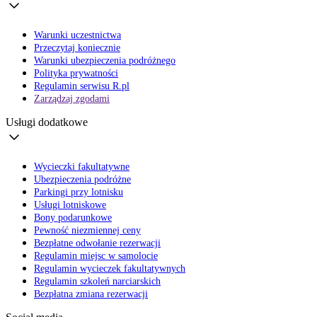
Warunki uczestnictwa
Przeczytaj koniecznie
Warunki ubezpieczenia podróżnego
Polityka prywatności
Regulamin serwisu R.pl
Zarządzaj zgodami
Usługi dodatkowe
Wycieczki fakultatywne
Ubezpieczenia podróżne
Parkingi przy lotnisku
Usługi lotniskowe
Bony podarunkowe
Pewność niezmiennej ceny
Bezpłatne odwołanie rezerwacji
Regulamin miejsc w samolocie
Regulamin wycieczek fakultatywnych
Regulamin szkoleń narciarskich
Bezpłatna zmiana rezerwacji