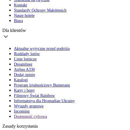
Kontakt
Standardy Ochrony Małoletnich
Nasze hotele
Biura
Dla klientów
Aktualne wytyczne przed podróżą
Rozkłady lotów
Linie lotnicze
Dreamliner
Airbus A330
Dodaj opinię
Katalogi
Program lojalnościowy Bumerang
Karty i bony
Filmowy Świat Rainbow
Informatsiya dla Hromadian Ukrainy
Wyjazdy grupowe
Incoming
Dostępność cyfrowa
Zasady korzystania