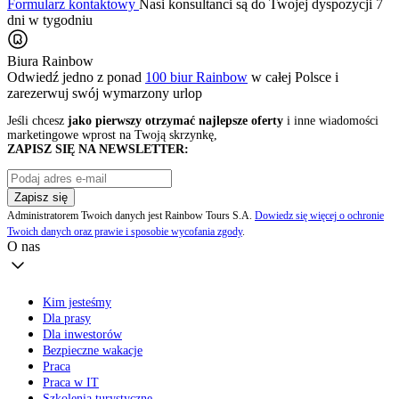
Formularz kontaktowy
Nasi konsultanci są do Twojej dyspozycji 7
dni w tygodniu
Biura Rainbow
Odwiedź jedno z ponad
100 biur Rainbow
w całej Polsce i
zarezerwuj swój
wymarzony urlop
Jeśli chcesz
jako pierwszy otrzymać najlepsze oferty
i inne wiadomości
marketingowe wprost na Twoją skrzynkę,
ZAPISZ SIĘ NA NEWSLETTER:
Zapisz się
Administratorem Twoich danych jest Rainbow Tours S.A.
Dowiedz się więcej o ochronie
Twoich danych oraz prawie i sposobie wycofania zgody
.
O nas
Kim jesteśmy
Dla prasy
Dla inwestorów
Bezpieczne wakacje
Praca
Praca w IT
Szkolenia turystyczne