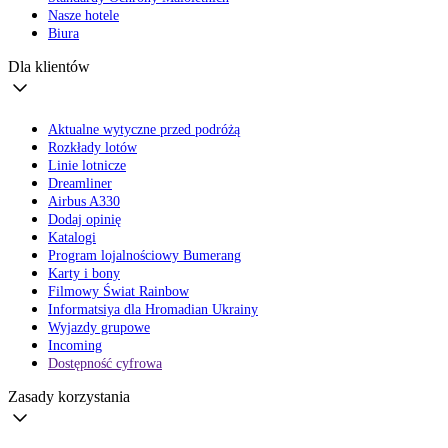
Nasze hotele
Biura
Dla klientów
Aktualne wytyczne przed podróżą
Rozkłady lotów
Linie lotnicze
Dreamliner
Airbus A330
Dodaj opinię
Katalogi
Program lojalnościowy Bumerang
Karty i bony
Filmowy Świat Rainbow
Informatsiya dla Hromadian Ukrainy
Wyjazdy grupowe
Incoming
Dostępność cyfrowa
Zasady korzystania