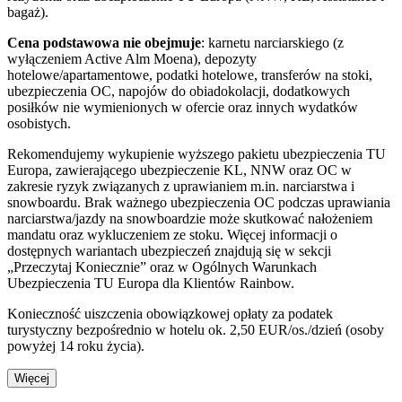
bagaż).
Cena podstawowa nie obejmuje
: karnetu narciarskiego (z
wyłączeniem Active Alm Moena), depozyty
hotelowe/apartamentowe, podatki hotelowe, transferów na stoki,
ubezpieczenia OC, napojów do obiadokolacji, dodatkowych
posiłków nie wymienionych w ofercie oraz innych wydatków
osobistych.
Rekomendujemy wykupienie wyższego pakietu ubezpieczenia TU
Europa, zawierającego ubezpieczenie KL, NNW oraz OC w
zakresie ryzyk związanych z uprawianiem m.in. narciarstwa i
snowboardu. Brak ważnego ubezpieczenia OC podczas uprawiania
narciarstwa/jazdy na snowboardzie może skutkować nałożeniem
mandatu oraz wykluczeniem ze stoku. Więcej informacji o
dostępnych wariantach ubezpieczeń znajdują się w sekcji
„Przeczytaj Koniecznie” oraz w Ogólnych Warunkach
Ubezpieczenia TU Europa dla Klientów Rainbow.
Konieczność uiszczenia obowiązkowej opłaty za podatek
turystyczny bezpośrednio w hotelu ok. 2,50 EUR/os./dzień (osoby
powyżej 14 roku życia).
Więcej