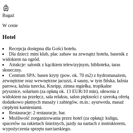
Bagaż
W cenie
Hotel
Recepcja dostępna dla Gości hotelu.
Dla dzieci: mini klub, plac zabaw na zewnątrz hotelu, basenik z
widokiem na ogród.
Atrakcje: salonik z kącikiem telewizyjnym, biblioteka, taras
słoneczny.
Centrum SPA: basen kryty (pow. ok. 70 m2) z hydromasażem,
zewnętrzne oraz wewnętrzne jacuzzi, 4 sauny, w tym fińska, łaźnia
parowa, łaźnia turecka, Kneipp, zimna mgiełka, tropikalne
prysznice, solarium (za opłatą ok. 13 EUR/10 min), siłownia z
widokiem na przełęcz, sala relaksu, salon piękności z szeroką ofertą
dodatkowo płatnych masaży i zabiegów, m.in.: ayurweda, masaż
ciepłymi kamieniami.
Restauracje: 2 restauracje, bar.
Możliwość zorganizowania przez hotel (za opłatą): kuligu,
spacerów na rakietach śnieżnych, jazdy na nartach z instruktorem,
wypożyczenia sprzętu narciarskiego.