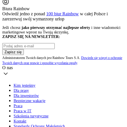
Biura Rainbow
Odwiedź jedno z ponad
100 biur Rainbow
w całej Polsce i
zarezerwuj swój
wymarzony urlop
Jeśli chcesz
jako pierwszy otrzymać najlepsze oferty
i inne wiadomości
marketingowe wprost na Twoją skrzynkę,
ZAPISZ SIĘ NA NEWSLETTER:
Zapisz się
Administratorem Twoich danych jest Rainbow Tours S.A.
Dowiedz się więcej o ochronie
Twoich danych oraz prawie i sposobie wycofania zgody
.
O nas
Kim jesteśmy
Dla prasy
Dla inwestorów
Bezpieczne wakacje
Praca
Praca w IT
Szkolenia turystyczne
Kontakt
Standardy Ochrony Małoletnich