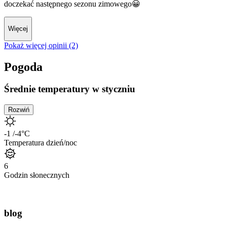
doczekać następnego sezonu zimowego😀
Więcej
Pokaż więcej opinii (2)
Pogoda
Średnie temperatury w styczniu
Rozwiń
-1
/-4
°C
Temperatura dzień/noc
6
Godzin słonecznych
blog