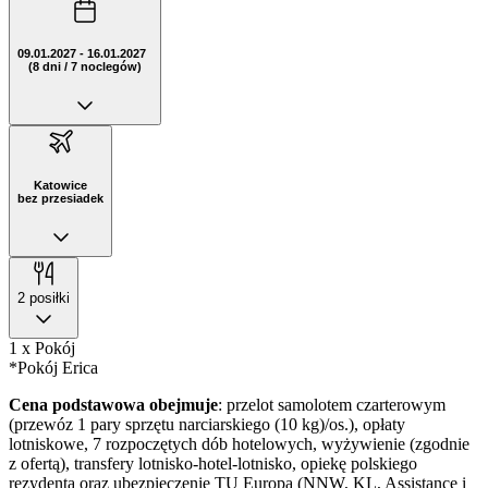
09.01.2027 - 16.01.2027
(8 dni / 7 noclegów)
Katowice
bez przesiadek
2 posiłki
1 x Pokój
*Pokój Erica
Cena podstawowa obejmuje
: przelot samolotem czarterowym
(przewóz 1 pary sprzętu narciarskiego (10 kg)/os.), opłaty
lotniskowe, 7 rozpoczętych dób hotelowych, wyżywienie (zgodnie
z ofertą), transfery lotnisko-hotel-lotnisko, opiekę polskiego
rezydenta oraz ubezpieczenie TU Europa (NNW, KL, Assistance i