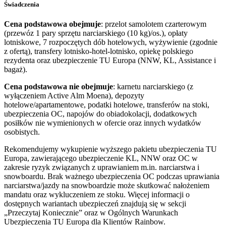
Świadczenia
Cena podstawowa obejmuje
: przelot samolotem czarterowym
(przewóz 1 pary sprzętu narciarskiego (10 kg)/os.), opłaty
lotniskowe, 7 rozpoczętych dób hotelowych, wyżywienie (zgodnie
z ofertą), transfery lotnisko-hotel-lotnisko, opiekę polskiego
rezydenta oraz ubezpieczenie TU Europa (NNW, KL, Assistance i
bagaż).
Cena podstawowa nie obejmuje
: karnetu narciarskiego (z
wyłączeniem Active Alm Moena), depozyty
hotelowe/apartamentowe, podatki hotelowe, transferów na stoki,
ubezpieczenia OC, napojów do obiadokolacji, dodatkowych
posiłków nie wymienionych w ofercie oraz innych wydatków
osobistych.
Rekomendujemy wykupienie wyższego pakietu ubezpieczenia TU
Europa, zawierającego ubezpieczenie KL, NNW oraz OC w
zakresie ryzyk związanych z uprawianiem m.in. narciarstwa i
snowboardu. Brak ważnego ubezpieczenia OC podczas uprawiania
narciarstwa/jazdy na snowboardzie może skutkować nałożeniem
mandatu oraz wykluczeniem ze stoku. Więcej informacji o
dostępnych wariantach ubezpieczeń znajdują się w sekcji
„Przeczytaj Koniecznie” oraz w Ogólnych Warunkach
Ubezpieczenia TU Europa dla Klientów Rainbow.