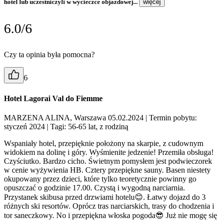
hotel lub uczestniczyli w wycieczce objazdowej...
więcej
6.0/6
Czy ta opinia była pomocna?
6
Hotel Lagorai Val do Fiemme
MARZENA ALINA, Warszawa 05.02.2024
| Termin pobytu:
styczeń 2024
| Tagi: 56-65 lat, z rodziną
Wspaniały hotel, przepięknie położony na skarpie, z cudownym
widokiem na dolinę i góry. Wyśmienite jedzenie! Przemiła obsługa!
Czyściutko. Bardzo cicho. Świetnym pomysłem jest podwieczorek
w cenie wyżywienia HB. Cztery przepiękne sauny. Basen niestety
okupowany przez dzieci, które tylko teoretycznie powinny go
opuszczać o godzinie 17.00. Czystą i wygodną narciarnia.
Przystanek skibusa przed drzwiami hotelu😊. Łatwy dojazd do 3
różnych ski resortów. Oprócz tras narciarskich, trasy do chodzenia i
tor saneczkowy. No i przepiękna włoska pogoda😎 Już nie mogę się