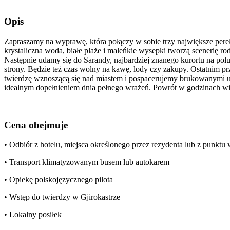
Opis
Zapraszamy na wyprawę, która połączy w sobie trzy największe perełk
krystaliczna woda, białe plaże i maleńkie wysepki tworzą scenerię r
Następnie udamy się do Sarandy, najbardziej znanego kurortu na po
strony. Będzie też czas wolny na kawę, lody czy zakupy. Ostatnim 
twierdzę wznoszącą się nad miastem i pospacerujemy brukowanymi ul
idealnym dopełnieniem dnia pełnego wrażeń. Powrót w godzinach w
Cena obejmuje
• Odbiór z hotelu, miejsca określonego przez rezydenta lub z punkt
• Transport klimatyzowanym busem lub autokarem
• Opiekę polskojęzycznego pilota
• Wstęp do twierdzy w Gjirokastrze
• Lokalny posiłek