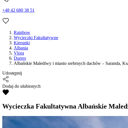
+48 42 680 38 51
Rainbow
Wycieczki Fakultatywne
Kierunki
Albania
Vlora
Durres
Albańskie Malediwy i miasto srebrnych dachów – Saranda, Ksa
Udostępnij
Dodaj do ulubionych
Wycieczka Fakultatywna
Albańskie Maledi