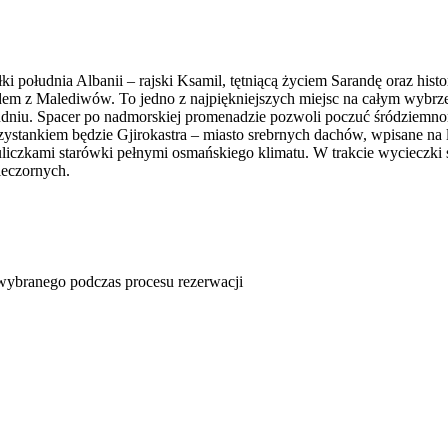
i południa Albanii – rajski Ksamil, tętniącą życiem Sarandę oraz his
odem z Malediwów. To jedno z najpiękniejszych miejsc na całym wybrzeż
łudniu. Spacer po nadmorskiej promenadzie pozwoli poczuć śródziemno
przystankiem będzie Gjirokastra – miasto srebrnych dachów, wpisane
iczkami starówki pełnymi osmańskiego klimatu. W trakcie wycieczki s
ieczornych.
u wybranego podczas procesu rezerwacji