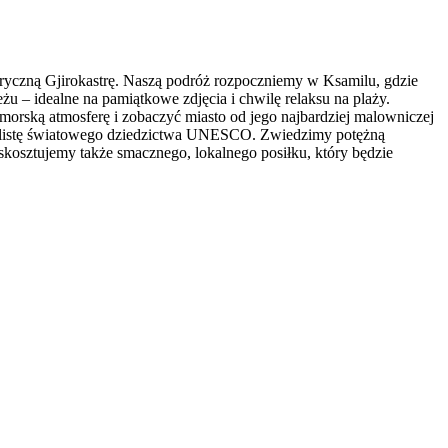
toryczną Gjirokastrę. Naszą podróż rozpoczniemy w Ksamilu, gdzie
u – idealne na pamiątkowe zdjęcia i chwilę relaksu na plaży.
morską atmosferę i zobaczyć miasto od jego najbardziej malowniczej
 na listę światowego dziedzictwa UNESCO. Zwiedzimy potężną
kosztujemy także smacznego, lokalnego posiłku, który będzie