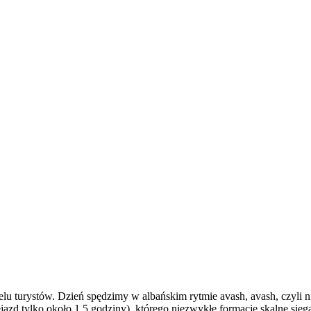
u turystów. Dzień spędzimy w albańskim rytmie avash, avash, czyli nie
ejazd tylko około 1,5 godziny), którego niezwykłe formacje skalne s