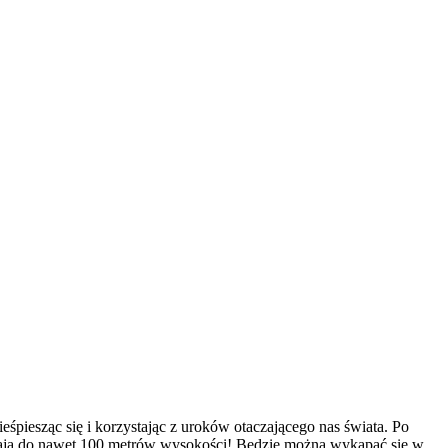
śpiesząc się i korzystając z uroków otaczającego nas świata. Po
ięgają do nawet 100 metrów wysokości! Będzie można wykąpać się w