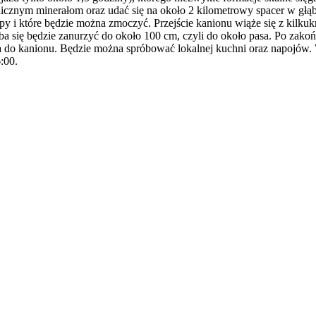
icznym minerałom oraz udać się na około 2 kilometrowy spacer w głąb
opy i które będzie można zmoczyć. Przejście kanionu wiąże się z kilku
ba się będzie zanurzyć do około 100 cm, czyli do około pasa. Po zak
ia do kanionu. Będzie można spróbować lokalnej kuchni oraz napojów.
:00.