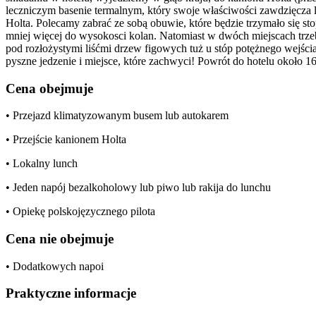
leczniczym basenie termalnym, który swoje właściwości zawdzięcza l
Holta. Polecamy zabrać ze sobą obuwie, które będzie trzymało się st
mniej więcej do wysokosci kolan. Natomiast w dwóch miejscach trze
pod rozłożystymi liśćmi drzew figowych tuż u stóp potężnego wejśc
pyszne jedzenie i miejsce, które zachwyci! Powrót do hotelu około 16
Cena obejmuje
• Przejazd klimatyzowanym busem lub autokarem
• Przejście kanionem Holta
• Lokalny lunch
• Jeden napój bezalkoholowy lub piwo lub rakija do lunchu
• Opiekę polskojęzycznego pilota
Cena nie obejmuje
• Dodatkowych napoi
Praktyczne informacje