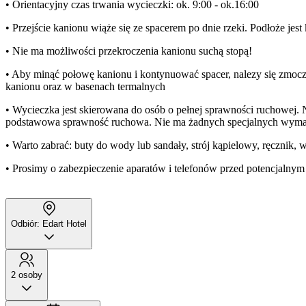
• Orientacyjny czas trwania wycieczki: ok. 9:00 - ok.16:00
• Przejście kanionu wiąże się ze spacerem po dnie rzeki. Podłoże jest
• Nie ma możliwości przekroczenia kanionu suchą stopą!
• Aby minąć połowę kanionu i kontynuować spacer, nalezy się zmoczy
kanionu oraz w basenach termalnych
• Wycieczka jest skierowana do osób o pełnej sprawności ruchowe
podstawowa sprawność ruchowa. Nie ma żadnych specjalnych wymag
• Warto zabrać: buty do wody lub sandały, strój kąpielowy, ręcznik, 
• Prosimy o zabezpieczenie aparatów i telefonów przed potencjalny
Odbiór: Edart Hotel
2 osoby