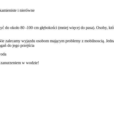
 kamieniste i nierówne
ć do około 80 -100 cm głębokości (mniej więcej do pasa). Osoby, któr
j. Nie zalecamy wyjazdu osobom mającym problemy z mobilnoscią. Jed
ań do jego przejścia
woda
m zanurzeniem w wodzie!