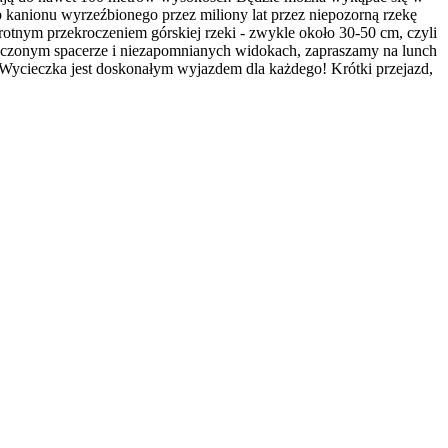
 kanionu wyrzeźbionego przez miliony lat przez niepozorną rzekę
krotnym przekroczeniem górskiej rzeki - zwykle około 30-50 cm, czyli
ończonym spacerze i niezapomnianych widokach, zapraszamy na lunch
 Wycieczka jest doskonałym wyjazdem dla każdego! Krótki przejazd,