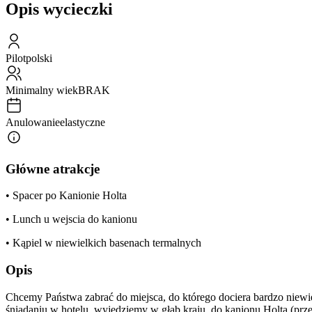
Opis wycieczki
Pilot
polski
Minimalny wiek
BRAK
Anulowanie
elastyczne
Główne atrakcje
• Spacer po Kanionie Holta
• Lunch u wejscia do kanionu
• Kąpiel w niewielkich basenach termalnych
Opis
Chcemy Państwa zabrać do miejsca, do którego dociera bardzo niewiel
śniadaniu w hotelu, wyjedziemy w głąb kraju, do kanionu Holta (prz