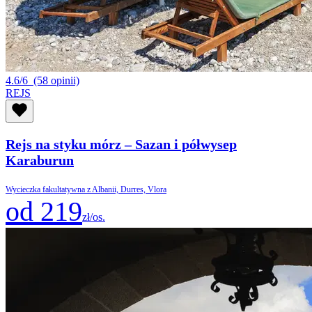
4.6/6
(58 opinii)
REJS
Rejs na styku mórz – Sazan i półwysep
Karaburun
Wycieczka fakultatywna z Albanii, Durres, Vlora
od 219
zł/os.