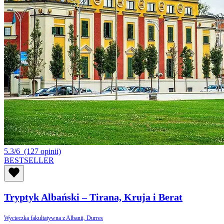
5.3/6
(127 opinii)
BESTSELLER
Tryptyk Albański – Tirana, Kruja i Berat
Wycieczka fakultatywna z Albanii, Durres