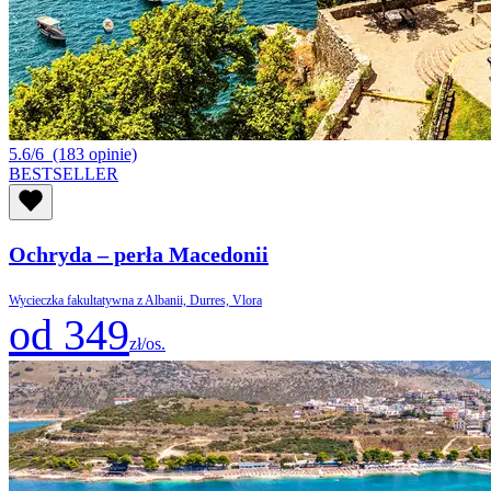
5.6/6
(183 opinie)
BESTSELLER
Ochryda – perła Macedonii
Wycieczka fakultatywna z Albanii, Durres, Vlora
od 349
zł/os.