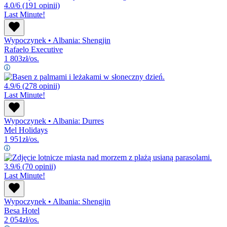
4.0/6
(191 opinii)
Last Minute!
Wypoczynek
•
Albania: Shengjin
Rafaelo Executive
1 803
zł/os.
4.9/6
(278 opinii)
Last Minute!
Wypoczynek
•
Albania: Durres
Mel Holidays
1 951
zł/os.
3.9/6
(70 opinii)
Last Minute!
Wypoczynek
•
Albania: Shengjin
Besa Hotel
2 054
zł/os.