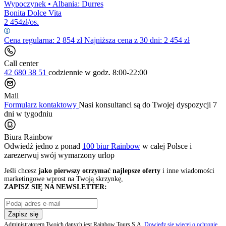
Wypoczynek
•
Albania: Durres
Bonita Dolce Vita
2 454
zł/os.
Cena regularna:
2 854
zł
Najniższa cena z 30 dni: 2 454 zł
Call center
42 680 38 51
codziennie
w godz. 8:00-22:00
Mail
Formularz kontaktowy
Nasi konsultanci są do Twojej dyspozycji 7
dni w tygodniu
Biura Rainbow
Odwiedź jedno z ponad
100 biur Rainbow
w całej Polsce i
zarezerwuj swój
wymarzony urlop
Jeśli chcesz
jako pierwszy otrzymać najlepsze oferty
i inne wiadomości
marketingowe wprost na Twoją skrzynkę,
ZAPISZ SIĘ NA NEWSLETTER:
Zapisz się
Administratorem Twoich danych jest Rainbow Tours S.A.
Dowiedz się więcej o ochronie