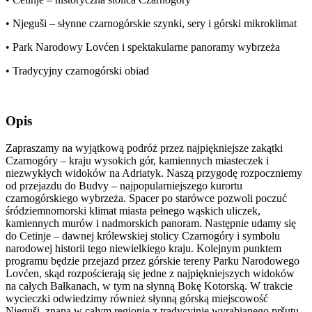
• Njeguši – słynne czarnogórskie szynki, sery i górski mikroklimat
• Park Narodowy Lovćen i spektakularne panoramy wybrzeża
• Tradycyjny czarnogórski obiad
Opis
Zapraszamy na wyjątkową podróż przez najpiękniejsze zakątki
Czarnogóry – kraju wysokich gór, kamiennych miasteczek i
niezwykłych widoków na Adriatyk. Naszą przygodę rozpoczniemy
od przejazdu do Budvy – najpopularniejszego kurortu
czarnogórskiego wybrzeża. Spacer po starówce pozwoli poczuć
śródziemnomorski klimat miasta pełnego wąskich uliczek,
kamiennych murów i nadmorskich panoram. Następnie udamy się
do Cetinje – dawnej królewskiej stolicy Czarnogóry i symbolu
narodowej historii tego niewielkiego kraju. Kolejnym punktem
programu będzie przejazd przez górskie tereny Parku Narodowego
Lovćen, skąd rozpościerają się jedne z najpiękniejszych widoków
na całych Bałkanach, w tym na słynną Bokę Kotorską. W trakcie
wycieczki odwiedzimy również słynną górską miejscowość
Njeguši, znaną w całym regionie z tradycyjnie wyrabianego pršutu,