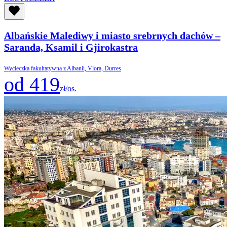
Albańskie Malediwy i miasto srebrnych dachów –
Saranda, Ksamil i Gjirokastra
Wycieczka fakultatywna z Albanii, Vlora, Durres
od 419
zł/os.