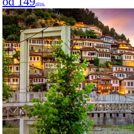
od 149
zł/os.