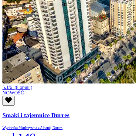
5.1/6
(8 opinii)
NOWOŚĆ
Smaki i tajemnice Durres
Wycieczka fakultatywna z Albanii, Durres