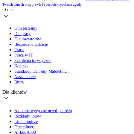
Twoich danych oraz prawie i sposobie wycofania zgody
.
O nas
Kim jesteśmy
Dla prasy
Dla inwestorów
Bezpieczne wakacje
Praca
Praca w IT
Szkolenia turystyczne
Kontakt
Standardy Ochrony Małoletnich
Nasze hotele
Biura
Dla klientów
Aktualne wytyczne przed podróżą
Rozkłady lotów
Linie lotnicze
Dreamliner
Airbus A330