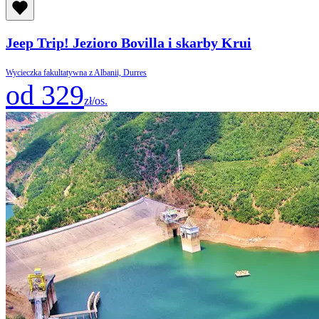
Jeep Trip! Jezioro Bovilla i skarby Krui
Wycieczka fakultatywna z Albanii, Durres
od 329
zł/os.