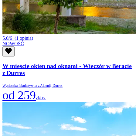
5.0/6
(1 opinia)
NOWOŚĆ
W mieście okien nad oknami - Wieczór w Beracie
z Durres
Wycieczka fakultatywna z Albanii, Durres
od 259
zł/os.