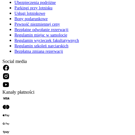
Ubezpieczenia podróżne
Parkingi przy lotnisku
Usługi lotniskowe
Bony podarunkowe
Pewność niezmiennej ceny
Bezpłatne odwołanie rezerwacji
Regulamin miejsc w samolocie
Regulamin wycieczek fakultatywnych
Regulamin szkoleń narciarskich
Bezpłatna zmiana rezerwacji
Social media
Kanały płatności