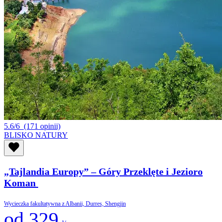
5.6/6
(171 opinii)
BLISKO NATURY
„Tajlandia Europy” – Góry Przeklęte i Jezioro
Koman
Wycieczka fakultatywna z Albanii, Durres, Shengjin
od 329