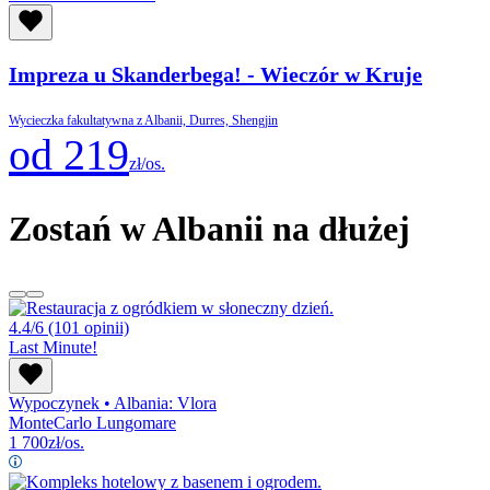
Impreza u Skanderbega! - Wieczór w Kruje
Wycieczka fakultatywna z Albanii, Durres, Shengjin
od 219
zł/os.
Zostań w Albanii na dłużej
4.4/6
(101 opinii)
Last Minute!
Wypoczynek
•
Albania: Vlora
MonteCarlo Lungomare
1 700
zł/os.