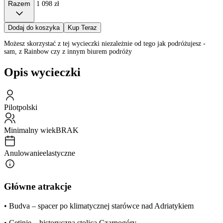
Razem
1 098 zł
Dodaj do koszyka
Kup Teraz
Możesz skorzystać z tej wycieczki niezależnie od tego jak podróżujesz -
sam, z Rainbow czy z innym biurem podróży
Opis wycieczki
Pilot
polski
Minimalny wiek
BRAK
Anulowanie
elastyczne
Główne atrakcje
• Budva – spacer po klimatycznej starówce nad Adriatykiem
• Cetinje – historyczna stolica Czarnogóry