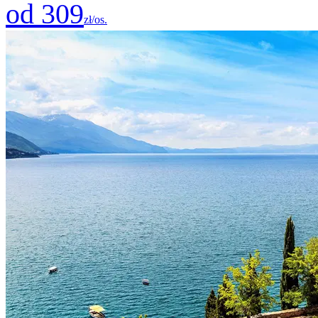
od 309
zł/os.