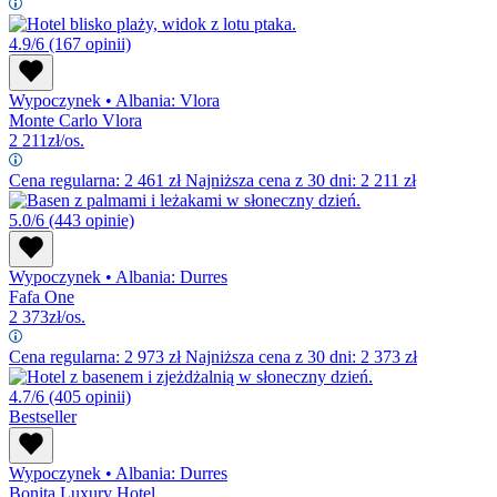
4.9/6
(167 opinii)
Wypoczynek
•
Albania: Vlora
Monte Carlo Vlora
2 211
zł/os.
Cena regularna:
2 461
zł
Najniższa cena z 30 dni: 2 211 zł
5.0/6
(443 opinie)
Wypoczynek
•
Albania: Durres
Fafa One
2 373
zł/os.
Cena regularna:
2 973
zł
Najniższa cena z 30 dni: 2 373 zł
4.7/6
(405 opinii)
Bestseller
Wypoczynek
•
Albania: Durres
Bonita Luxury Hotel