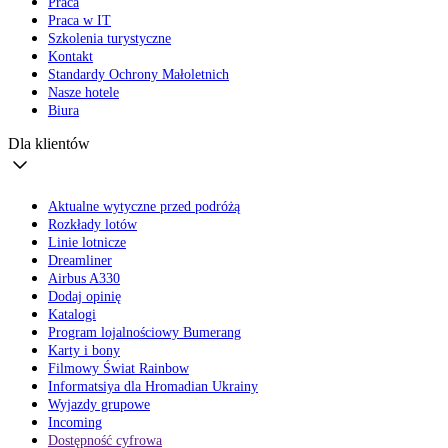
Praca
Praca w IT
Szkolenia turystyczne
Kontakt
Standardy Ochrony Małoletnich
Nasze hotele
Biura
Dla klientów
Aktualne wytyczne przed podróżą
Rozkłady lotów
Linie lotnicze
Dreamliner
Airbus A330
Dodaj opinię
Katalogi
Program lojalnościowy Bumerang
Karty i bony
Filmowy Świat Rainbow
Informatsiya dla Hromadian Ukrainy
Wyjazdy grupowe
Incoming
Dostępność cyfrowa