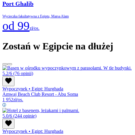
Port Ghalib
Wycieczka fakultatywna z Egiptu, Marsa Alam
od 99
zł/os.
Zostań w Egipcie na dłużej
5.2/6
(76 opinii)
Wypoczynek
•
Egipt: Hurghada
Amwaj Beach Club Resort - Abu Soma
1 952
zł/os.
5.0/6
(244 opinie)
Wypoczynek
•
Egipt: Hurghada