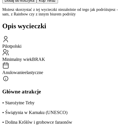
Dodaj do koszyka
Kup Teraz
Możesz skorzystać z tej wycieczki niezależnie od tego jak podróżujesz -
sam, z Rainbow czy z innym biurem podróży
Opis wycieczki
Pilot
polski
Minimalny wiek
BRAK
Anulowanie
elastyczne
Główne atrakcje
• Starożytne Teby
• Świątynia w Karnaku (UNESCO)
• Dolina Królów i grobowce faraonów