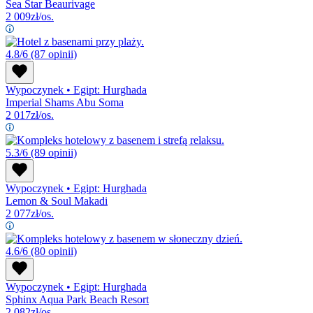
Sea Star Beaurivage
2 009
zł/os.
4.8/6
(87 opinii)
Wypoczynek
•
Egipt: Hurghada
Imperial Shams Abu Soma
2 017
zł/os.
5.3/6
(89 opinii)
Wypoczynek
•
Egipt: Hurghada
Lemon & Soul Makadi
2 077
zł/os.
4.6/6
(80 opinii)
Wypoczynek
•
Egipt: Hurghada
Sphinx Aqua Park Beach Resort
2 082
zł/os.