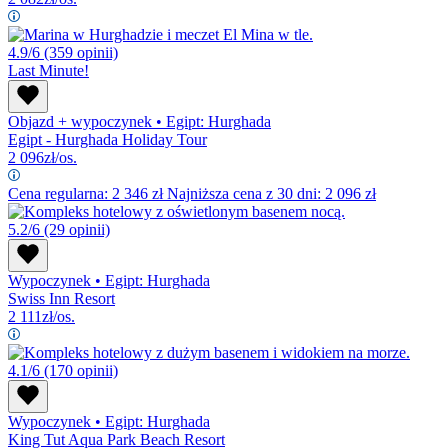
4.9/6
(359 opinii)
Last Minute!
Objazd + wypoczynek
•
Egipt: Hurghada
Egipt - Hurghada Holiday Tour
2 096
zł/os.
Cena regularna:
2 346
zł
Najniższa cena z 30 dni: 2 096 zł
5.2/6
(29 opinii)
Wypoczynek
•
Egipt: Hurghada
Swiss Inn Resort
2 111
zł/os.
4.1/6
(170 opinii)
Wypoczynek
•
Egipt: Hurghada
King Tut Aqua Park Beach Resort