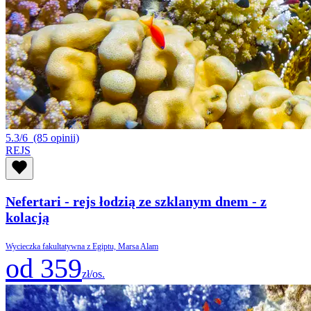
5.3/6
(85 opinii)
REJS
Nefertari - rejs łodzią ze szklanym dnem - z
kolacją
Wycieczka fakultatywna z Egiptu, Marsa Alam
od 359
zł/os.