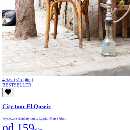
4.5/6
(31 opinii)
BESTSELLER
City tour El Quseir
Wycieczka fakultatywna z Egiptu, Marsa Alam
od 159
zł/os.