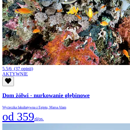
5.5/6
(37 opinii)
AKTYWNIE
Dom żółwi - nurkowanie głębinowe
Wycieczka fakultatywna z Egiptu, Marsa Alam
od 359
zł/os.