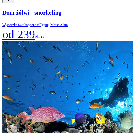
Dom żółwi - snorkeling
Wycieczka fakultatywna z Egiptu, Marsa Alam
od 239
zł/os.