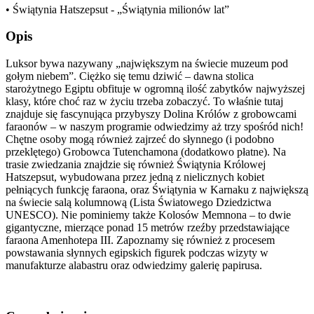
• Świątynia Hatszepsut - „Świątynia milionów lat”
Opis
Luksor bywa nazywany „największym na świecie muzeum pod
gołym niebem”. Ciężko się temu dziwić – dawna stolica
starożytnego Egiptu obfituje w ogromną ilość zabytków najwyższej
klasy, które choć raz w życiu trzeba zobaczyć. To właśnie tutaj
znajduje się fascynująca przybyszy Dolina Królów z grobowcami
faraonów – w naszym programie odwiedzimy aż trzy spośród nich!
Chętne osoby mogą również zajrzeć do słynnego (i podobno
przeklętego) Grobowca Tutenchamona (dodatkowo płatne). Na
trasie zwiedzania znajdzie się również Świątynia Królowej
Hatszepsut, wybudowana przez jedną z nielicznych kobiet
pełniących funkcję faraona, oraz Świątynia w Karnaku z największą
na świecie salą kolumnową (Lista Światowego Dziedzictwa
UNESCO). Nie pominiemy także Kolosów Memnona – to dwie
gigantyczne, mierzące ponad 15 metrów rzeźby przedstawiające
faraona Amenhotepa III. Zapoznamy się również z procesem
powstawania słynnych egipskich figurek podczas wizyty w
manufakturze alabastru oraz odwiedzimy galerię papirusa.