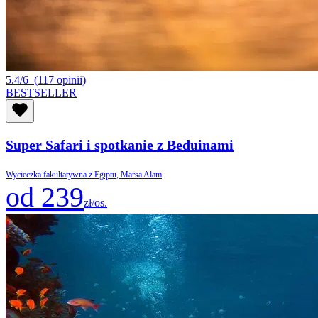
5.4/6
(117 opinii)
BESTSELLER
Super Safari i spotkanie z Beduinami
Wycieczka fakultatywna z Egiptu, Marsa Alam
od 239
zł/os.