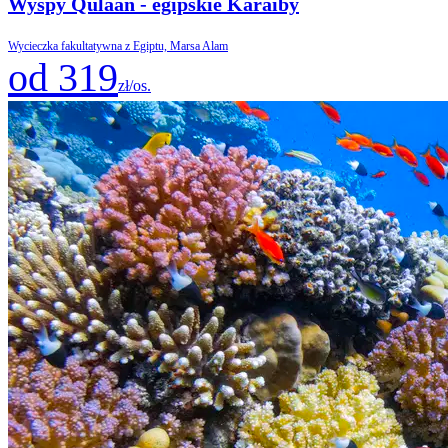
Wyspy Qulaan - egipskie Karaiby
Wycieczka fakultatywna z Egiptu, Marsa Alam
od 319
zł/os.