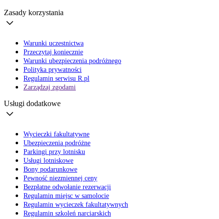
Zasady korzystania
Warunki uczestnictwa
Przeczytaj koniecznie
Warunki ubezpieczenia podróżnego
Polityka prywatności
Regulamin serwisu R.pl
Zarządzaj zgodami
Usługi dodatkowe
Wycieczki fakultatywne
Ubezpieczenia podróżne
Parkingi przy lotnisku
Usługi lotniskowe
Bony podarunkowe
Pewność niezmiennej ceny
Bezpłatne odwołanie rezerwacji
Regulamin miejsc w samolocie
Regulamin wycieczek fakultatywnych
Regulamin szkoleń narciarskich