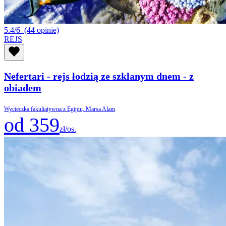
5.4/6
(44 opinie)
REJS
Nefertari - rejs łodzią ze szklanym dnem - z
obiadem
Wycieczka fakultatywna z Egiptu, Marsa Alam
od 359
zł/os.