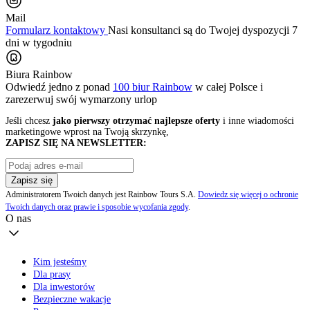
Mail
Formularz kontaktowy
Nasi konsultanci są do Twojej dyspozycji 7
dni w tygodniu
Biura Rainbow
Odwiedź jedno z ponad
100 biur Rainbow
w całej Polsce i
zarezerwuj swój
wymarzony urlop
Jeśli chcesz
jako pierwszy otrzymać najlepsze oferty
i inne wiadomości
marketingowe wprost na Twoją skrzynkę,
ZAPISZ SIĘ NA NEWSLETTER:
Zapisz się
Administratorem Twoich danych jest Rainbow Tours S.A.
Dowiedz się więcej o ochronie
Twoich danych oraz prawie i sposobie wycofania zgody
.
O nas
Kim jesteśmy
Dla prasy
Dla inwestorów
Bezpieczne wakacje