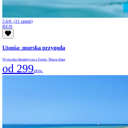
5.6/6
(21 opinii)
REJS
Utopia- morska przygoda
Wycieczka fakultatywna z Egiptu, Marsa Alam
od 299
zł/os.