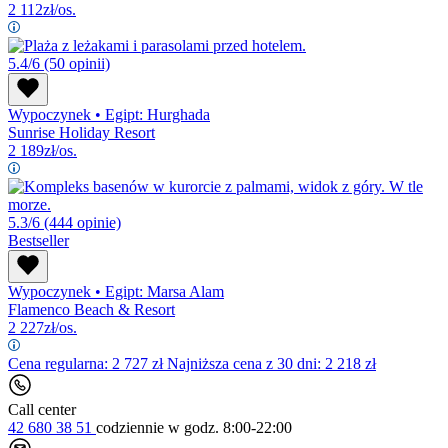
2 112
zł/os.
5.4/6
(50 opinii)
Wypoczynek
•
Egipt: Hurghada
Sunrise Holiday Resort
2 189
zł/os.
5.3/6
(444 opinie)
Bestseller
Wypoczynek
•
Egipt: Marsa Alam
Flamenco Beach & Resort
2 227
zł/os.
Cena regularna:
2 727
zł
Najniższa cena z 30 dni: 2 218 zł
Call center
42 680 38 51
codziennie
w godz. 8:00-22:00