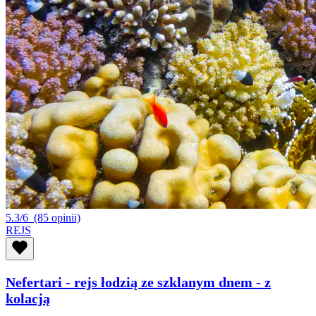
5.3/6
(85 opinii)
REJS
Nefertari - rejs łodzią ze szklanym dnem - z
kolacją