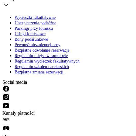
Wycieczki fakultatywne
Ubezpieczenia podróżne
Parkingi przy lotnisku
Usługi lotniskowe
Bony podarunkowe
Pewność niezmiennej ceny
Bezpłatne odwołanie rezerwacji
Regulamin miejsc w samolocie
Regulamin wycieczek fakultatywnych
Regulamin szkoleń narciarskich
Bezpłatna zmiana rezerwacji
Social media
Kanały płatności