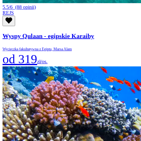
5.5/6
(88 opinii)
REJS
Wyspy Qulaan - egipskie Karaiby
Wycieczka fakultatywna z Egiptu, Marsa Alam
od 319
zł/os.