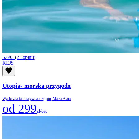
5.6/6
(21 opinii)
REJS
Utopia- morska przygoda
Wycieczka fakultatywna z Egiptu, Marsa Alam
od 299
zł/os.