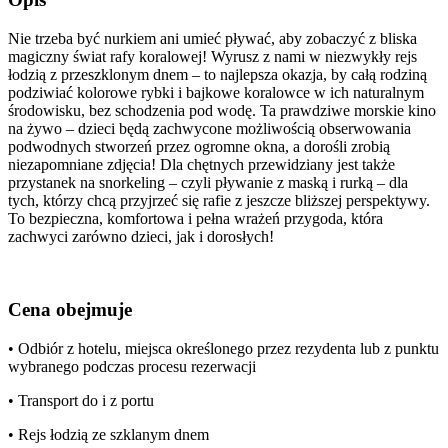
Nie trzeba być nurkiem ani umieć pływać, aby zobaczyć z bliska
magiczny świat rafy koralowej! Wyrusz z nami w niezwykły rejs
łodzią z przeszklonym dnem – to najlepsza okazja, by całą rodziną
podziwiać kolorowe rybki i bajkowe koralowce w ich naturalnym
środowisku, bez schodzenia pod wodę. Ta prawdziwe morskie kino
na żywo – dzieci będą zachwycone możliwością obserwowania
podwodnych stworzeń przez ogromne okna, a dorośli zrobią
niezapomniane zdjęcia! Dla chętnych przewidziany jest także
przystanek na snorkeling – czyli pływanie z maską i rurką – dla
tych, którzy chcą przyjrzeć się rafie z jeszcze bliższej perspektywy.
To bezpieczna, komfortowa i pełna wrażeń przygoda, która
zachwyci zarówno dzieci, jak i dorosłych!
Cena obejmuje
• Odbiór z hotelu, miejsca określonego przez rezydenta lub z punktu
wybranego podczas procesu rezerwacji
• Transport do i z portu
• Rejs łodzią ze szklanym dnem