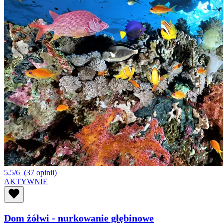
5.5/6
(37 opinii)
AKTYWNIE
Dom żółwi - nurkowanie głębinowe