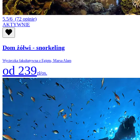
5.5/6
(72 opinie)
AKTYWNIE
Dom żółwi - snorkeling
Wycieczka fakultatywna z Egiptu, Marsa Alam
od 239
zł/os.