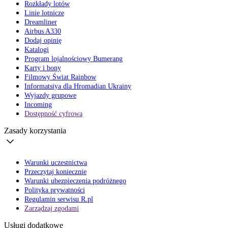
Rozkłady lotów
Linie lotnicze
Dreamliner
Airbus A330
Dodaj opinię
Katalogi
Program lojalnościowy Bumerang
Karty i bony
Filmowy Świat Rainbow
Informatsiya dla Hromadian Ukrainy
Wyjazdy grupowe
Incoming
Dostępność cyfrowa
Zasady korzystania
Warunki uczestnictwa
Przeczytaj koniecznie
Warunki ubezpieczenia podróżnego
Polityka prywatności
Regulamin serwisu R.pl
Zarządzaj zgodami
Usługi dodatkowe