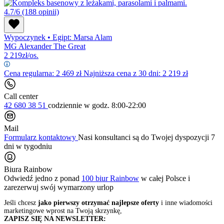
4.7/6
(188 opinii)
Wypoczynek
•
Egipt: Marsa Alam
MG Alexander The Great
2 219
zł/os.
Cena regularna:
2 469
zł
Najniższa cena z 30 dni: 2 219 zł
Call center
42 680 38 51
codziennie
w godz. 8:00-22:00
Mail
Formularz kontaktowy
Nasi konsultanci są do Twojej dyspozycji 7
dni w tygodniu
Biura Rainbow
Odwiedź jedno z ponad
100 biur Rainbow
w całej Polsce i
zarezerwuj swój
wymarzony urlop
Jeśli chcesz
jako pierwszy otrzymać najlepsze oferty
i inne wiadomości
marketingowe wprost na Twoją skrzynkę,
ZAPISZ SIĘ NA NEWSLETTER: