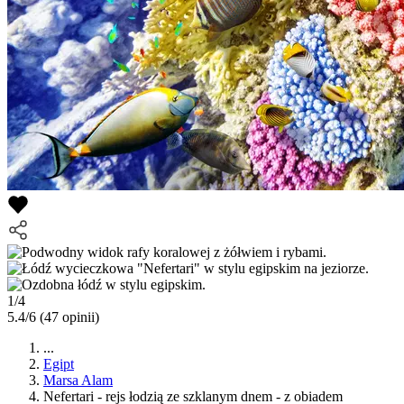
1/4
5.4/6
(47 opinii)
...
Egipt
Marsa Alam
Nefertari - rejs łodzią ze szklanym dnem - z obiadem