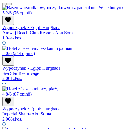
5.2/6
(76 opinii)
Wypoczynek
•
Egipt: Hurghada
Amwaj Beach Club Resort - Abu Soma
1 944
zł/os.
5.0/6
(244 opinie)
Wypoczynek
•
Egipt: Hurghada
Sea Star Beaurivage
2 001
zł/os.
4.8/6
(87 opinii)
Wypoczynek
•
Egipt: Hurghada
Imperial Shams Abu Soma
2 008
zł/os.