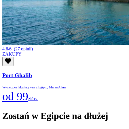
4.6/6
(27 opinii)
ZAKUPY
Port Ghalib
Wycieczka fakultatywna z Egiptu, Marsa Alam
od 99
zł/os.
Zostań w Egipcie na dłużej