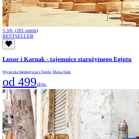
5.3/6
(201 opinii)
BESTSELLER
Luxor i Karnak - tajemnice starożytnego Egiptu
Wycieczka fakultatywna z Egiptu, Marsa Alam
od 499
zł/os.