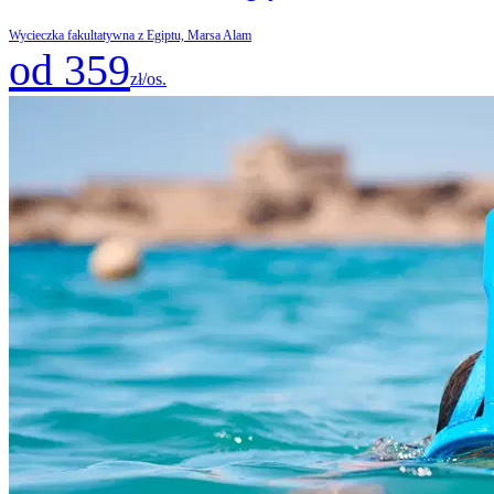
Wycieczka fakultatywna z Egiptu, Marsa Alam
od 359
zł/os.