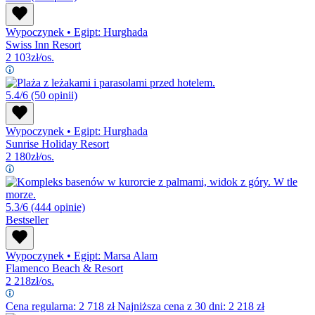
Wypoczynek
•
Egipt: Hurghada
Swiss Inn Resort
2 103
zł/os.
5.4/6
(50 opinii)
Wypoczynek
•
Egipt: Hurghada
Sunrise Holiday Resort
2 180
zł/os.
5.3/6
(444 opinie)
Bestseller
Wypoczynek
•
Egipt: Marsa Alam
Flamenco Beach & Resort
2 218
zł/os.
Cena regularna:
2 718
zł
Najniższa cena z 30 dni: 2 218 zł