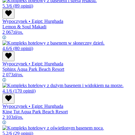
5.3/6
(89 opinii)
Wypoczynek
•
Egipt: Hurghada
Lemon & Soul Makadi
2 067
zł/os.
4.6/6
(80 opinii)
Wypoczynek
•
Egipt: Hurghada
Sphinx Aqua Park Beach Resort
2 073
zł/os.
4.1/6
(170 opinii)
Wypoczynek
•
Egipt: Hurghada
King Tut Aqua Park Beach Resort
2 103
zł/os.
5.2/6
(29 opinii)