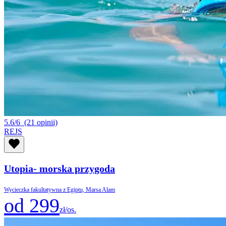
5.6/6
(21 opinii)
REJS
Utopia- morska przygoda
Wycieczka fakultatywna z Egiptu, Marsa Alam
od 299
zł/os.