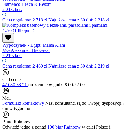
Flamenco Beach & Resort
2 218
zł/os.
Cena regularna:
2 718
zł
Najniższa cena z 30 dni: 2 218 zł
4.7/6
(188 opinii)
Wypoczynek
•
Egipt: Marsa Alam
MG Alexander The Great
2 219
zł/os.
Cena regularna:
2 469
zł
Najniższa cena z 30 dni: 2 219 zł
Call center
42 680 38 51
codziennie
w godz. 8:00-22:00
Mail
Formularz kontaktowy
Nasi konsultanci są do Twojej dyspozycji 7
dni w tygodniu
Biura Rainbow
Odwiedź jedno z ponad
100 biur Rainbow
w całej Polsce i