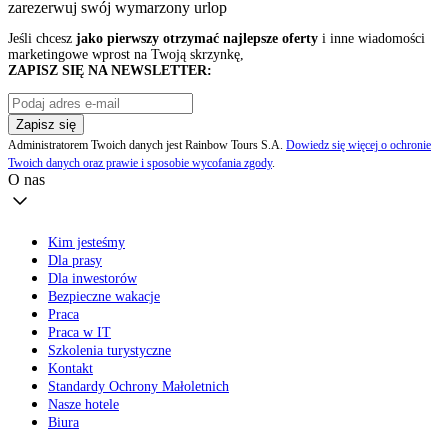
zarezerwuj swój
wymarzony urlop
Jeśli chcesz
jako pierwszy otrzymać najlepsze oferty
i inne wiadomości
marketingowe wprost na Twoją skrzynkę,
ZAPISZ SIĘ NA NEWSLETTER:
Zapisz się
Administratorem Twoich danych jest Rainbow Tours S.A.
Dowiedz się więcej o ochronie
Twoich danych oraz prawie i sposobie wycofania zgody
.
O nas
Kim jesteśmy
Dla prasy
Dla inwestorów
Bezpieczne wakacje
Praca
Praca w IT
Szkolenia turystyczne
Kontakt
Standardy Ochrony Małoletnich
Nasze hotele
Biura