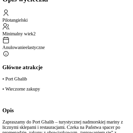
Pilot
angielski
Minimalny wiek
2
Anulowanie
elastyczne
Główne atrakcje
• Port Ghalib
• Wieczorne zakupy
Opis
Zapraszamy do Port Ghalib – turystycznej nadmorskiej mariny z
licznymi sklepami i restauracjami. Czeka na Państwa spacer po
promenadzie, zakupy z obowiązkowym „targowaniem się” z