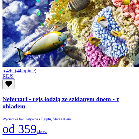
5.4/6
(44 opinie)
REJS
Nefertari - rejs łodzią ze szklanym dnem - z
obiadem
Wycieczka fakultatywna z Egiptu, Marsa Alam
od 359
zł/os.