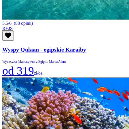
5.5/6
(88 opinii)
REJS
Wyspy Qulaan - egipskie Karaiby
Wycieczka fakultatywna z Egiptu, Marsa Alam
od 319
zł/os.