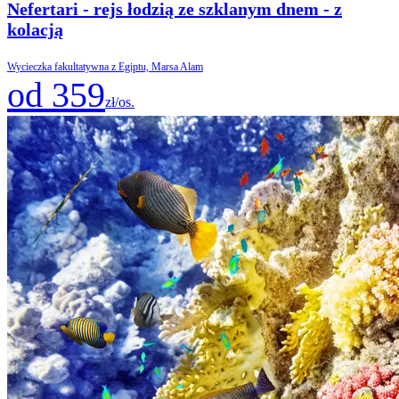
Nefertari - rejs łodzią ze szklanym dnem - z
kolacją
Wycieczka fakultatywna z Egiptu, Marsa Alam
od 359
zł/os.