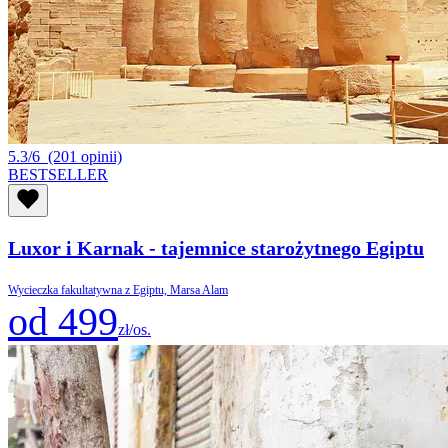
5.3/6
(201 opinii)
BESTSELLER
Luxor i Karnak - tajemnice starożytnego Egiptu
Wycieczka fakultatywna z Egiptu, Marsa Alam
od 499
zł/os.