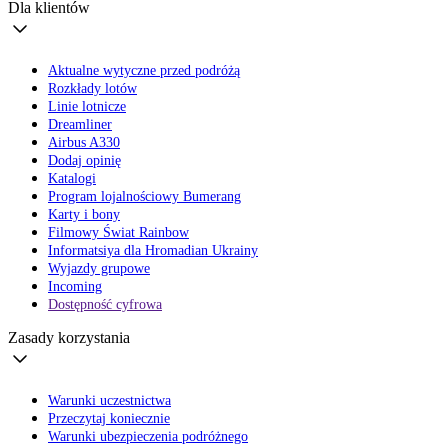
Dla klientów
Aktualne wytyczne przed podróżą
Rozkłady lotów
Linie lotnicze
Dreamliner
Airbus A330
Dodaj opinię
Katalogi
Program lojalnościowy Bumerang
Karty i bony
Filmowy Świat Rainbow
Informatsiya dla Hromadian Ukrainy
Wyjazdy grupowe
Incoming
Dostępność cyfrowa
Zasady korzystania
Warunki uczestnictwa
Przeczytaj koniecznie
Warunki ubezpieczenia podróżnego