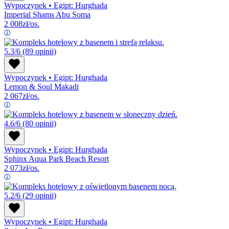
Wypoczynek
•
Egipt: Hurghada
Imperial Shams Abu Soma
2 008
zł/os.
5.3/6
(89 opinii)
Wypoczynek
•
Egipt: Hurghada
Lemon & Soul Makadi
2 067
zł/os.
4.6/6
(80 opinii)
Wypoczynek
•
Egipt: Hurghada
Sphinx Aqua Park Beach Resort
2 073
zł/os.
5.2/6
(29 opinii)
Wypoczynek
•
Egipt: Hurghada