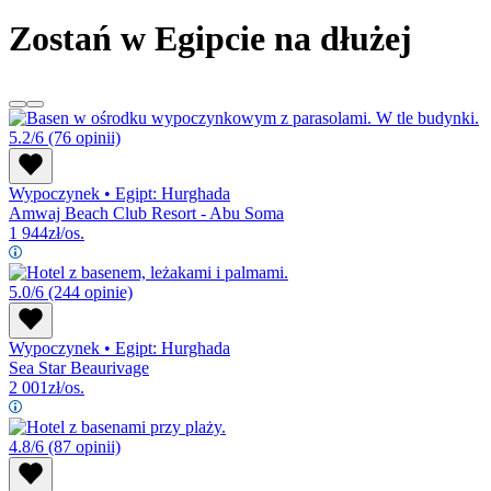
Zostań w Egipcie na dłużej
5.2/6
(76 opinii)
Wypoczynek
•
Egipt: Hurghada
Amwaj Beach Club Resort - Abu Soma
1 944
zł/os.
5.0/6
(244 opinie)
Wypoczynek
•
Egipt: Hurghada
Sea Star Beaurivage
2 001
zł/os.
4.8/6
(87 opinii)