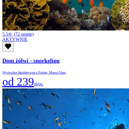
5.5/6
(72 opinie)
AKTYWNIE
Dom żółwi - snorkeling
Wycieczka fakultatywna z Egiptu, Marsa Alam
od 239
zł/os.