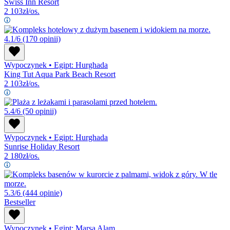
Swiss Inn Resort
2 103
zł/os.
4.1/6
(170 opinii)
Wypoczynek
•
Egipt: Hurghada
King Tut Aqua Park Beach Resort
2 103
zł/os.
5.4/6
(50 opinii)
Wypoczynek
•
Egipt: Hurghada
Sunrise Holiday Resort
2 180
zł/os.
5.3/6
(444 opinie)
Bestseller
Wypoczynek
•
Egipt: Marsa Alam