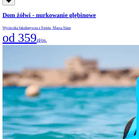
Dom żółwi - nurkowanie głębinowe
Wycieczka fakultatywna z Egiptu, Marsa Alam
od 359
zł/os.