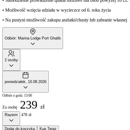
• Samodzielne prowadzenie quada możliwe dla osób powyżej 16 r.ż.
• Możliwość wzięcia udziału w wycieczce od 6. roku życia
• Na pustyni możliwość zakupu arafatki/chusty lub zabranie własnej
Odbiór: Marina Lodge Port Ghalib
2 osoby
poniedziałek, 10.08.2026
Odbiór o godz. 13:00
239
zł
Za osobę
Razem
478 zł
Dodaj do koszyka
Kup Teraz