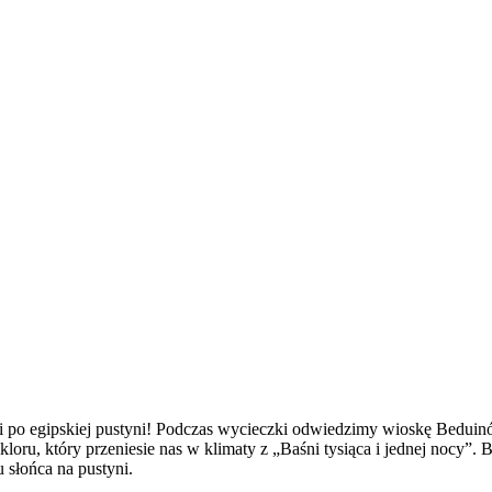
o egipskiej pustyni! Podczas wycieczki odwiedzimy wioskę Beduinów
ru, który przeniesie nas w klimaty z „Baśni tysiąca i jednej nocy”. B
słońca na pustyni.