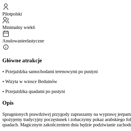
Pilot
polski
Minimalny wiek
6
Anulowanie
elastyczne
Główne atrakcje
• Przejażdzka samochodami terenowymi po pustyni
• Wizyta w wiosce Beduinów
• Przejażdżka quadami po pustyni
Opis
Spragnionych prawdziwej przygody zapraszamy na wyprawę jeepami p
spożyjemy tradycyjny poczęstunek i zobaczymy pokaz arabskiego folklo
quadach. Magicznym zakończeniem dnia będzie podziwianie zachodu 