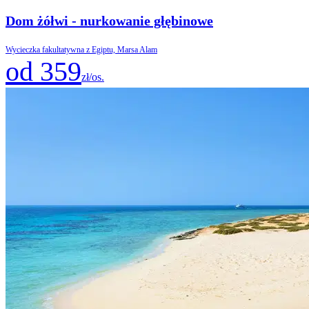
Dom żółwi - nurkowanie głębinowe
Wycieczka fakultatywna z Egiptu, Marsa Alam
od 359
zł/os.