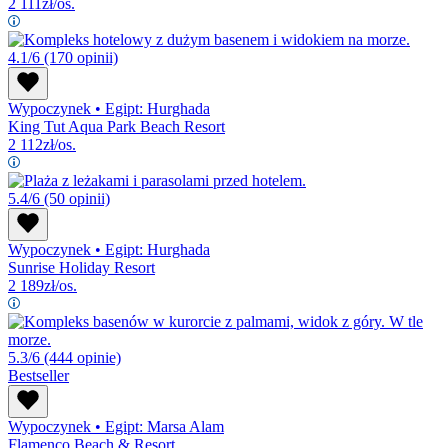
2 111
zł/os.
4.1/6
(170 opinii)
Wypoczynek
•
Egipt: Hurghada
King Tut Aqua Park Beach Resort
2 112
zł/os.
5.4/6
(50 opinii)
Wypoczynek
•
Egipt: Hurghada
Sunrise Holiday Resort
2 189
zł/os.
5.3/6
(444 opinie)
Bestseller
Wypoczynek
•
Egipt: Marsa Alam
Flamenco Beach & Resort