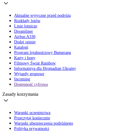
Aktualne wytyczne przed podróżą
Rozkłady lotów
Linie lotnicze
Dreamliner
Airbus A330
Dodaj opinię
Katalogi
Program lojalnościowy Bumerang
Karty i bony
Filmowy Świat Rainbow
Informatsiya dla Hromadian Ukrainy
Wyjazdy grupowe
Incoming
Dostępność cyfrowa
Zasady korzystania
Warunki uczestnictwa
Przeczytaj koniecznie
Warunki ubezpieczenia podróżnego
Polityka prywatności