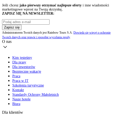
Jeśli chcesz
jako pierwszy otrzymać najlepsze oferty
i inne wiadomości
marketingowe wprost na Twoją skrzynkę,
ZAPISZ SIĘ NA NEWSLETTER:
Zapisz się
Administratorem Twoich danych jest Rainbow Tours S.A.
Dowiedz się więcej o ochronie
Twoich danych oraz prawie i sposobie wycofania zgody
.
O nas
Kim jesteśmy
Dla prasy
Dla inwestorów
Bezpieczne wakacje
Praca
Praca w IT
Szkolenia turystyczne
Kontakt
Standardy Ochrony Małoletnich
Nasze hotele
Biura
Dla klientów