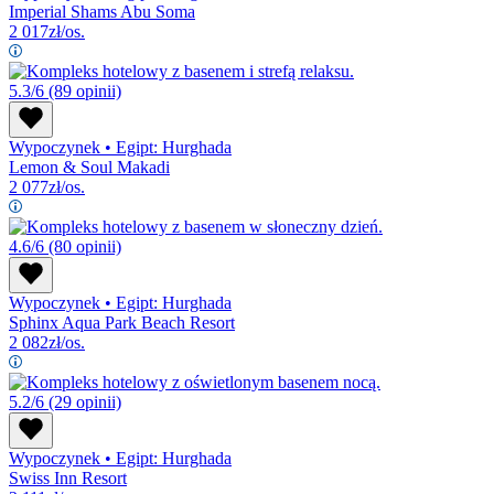
Imperial Shams Abu Soma
2 017
zł/os.
5.3/6
(89 opinii)
Wypoczynek
•
Egipt: Hurghada
Lemon & Soul Makadi
2 077
zł/os.
4.6/6
(80 opinii)
Wypoczynek
•
Egipt: Hurghada
Sphinx Aqua Park Beach Resort
2 082
zł/os.
5.2/6
(29 opinii)
Wypoczynek
•
Egipt: Hurghada
Swiss Inn Resort