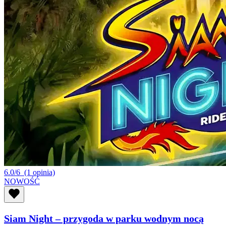
6.0/6
(1 opinia)
NOWOŚĆ
Siam Night – przygoda w parku wodnym nocą