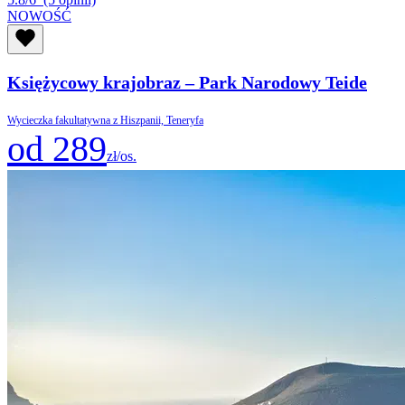
NOWOŚĆ
Księżycowy krajobraz – Park Narodowy Teide
Wycieczka fakultatywna z Hiszpanii, Teneryfa
od 289
zł/os.