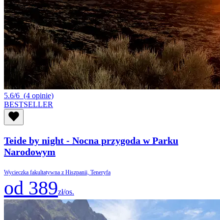
5.6/6
(4 opinie)
BESTSELLER
Teide by night - Nocna przygoda w Parku
Narodowym
Wycieczka fakultatywna z Hiszpanii, Teneryfa
od 389
zł/os.