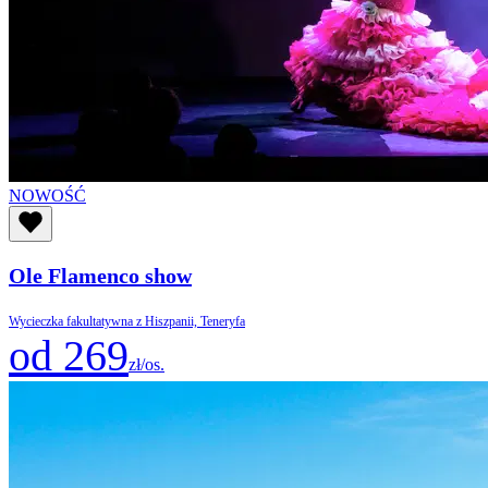
NOWOŚĆ
Ole Flamenco show
Wycieczka fakultatywna z Hiszpanii, Teneryfa
od 269
zł/os.