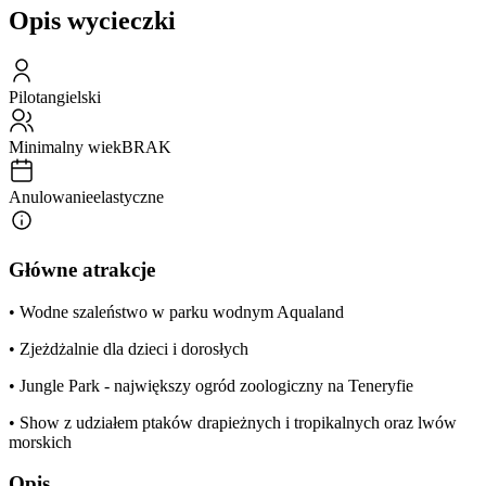
Opis wycieczki
Pilot
angielski
Minimalny wiek
BRAK
Anulowanie
elastyczne
Główne atrakcje
• Wodne szaleństwo w parku wodnym Aqualand
• Zjeżdżalnie dla dzieci i dorosłych
• Jungle Park - największy ogród zoologiczny na Teneryfie
• Show z udziałem ptaków drapieżnych i tropikalnych oraz lwów
morskich
Opis