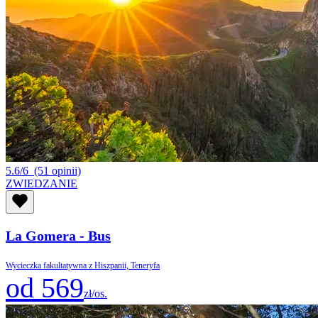
5.6/6
(51 opinii)
ZWIEDZANIE
La Gomera - Bus
Wycieczka fakultatywna z Hiszpanii, Teneryfa
od 569
zł/os.