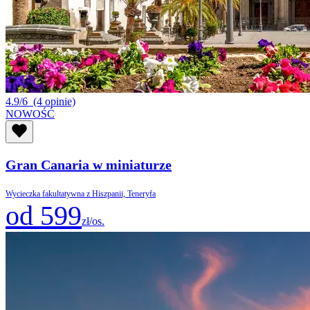
4.9/6
(4 opinie)
NOWOŚĆ
Gran Canaria w miniaturze
Wycieczka fakultatywna z Hiszpanii, Teneryfa
od 599
zł/os.