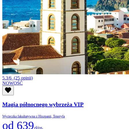
5.3/6
(25 opinii)
NOWOŚĆ
Magia północnego wybrzeża VIP
Wycieczka fakultatywna z Hiszpanii, Teneryfa
od 639
zł/os.