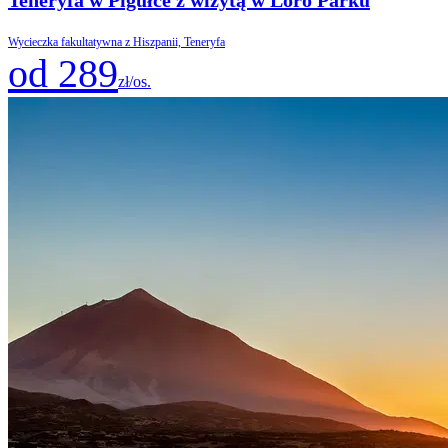
Wycieczka fakultatywna z Hiszpanii, Teneryfa
od 289
zł/os.