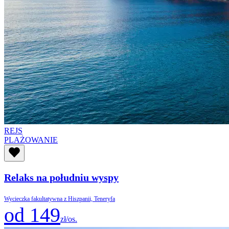
REJS
PLAŻOWANIE
Relaks na południu wyspy
Wycieczka fakultatywna z Hiszpanii, Teneryfa
od 149
zł/os.