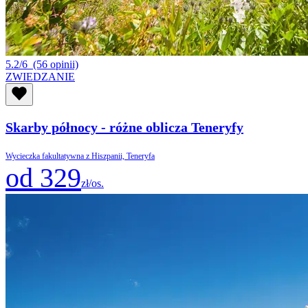
5.2/6
(56 opinii)
ZWIEDZANIE
Skarby północy - różne oblicza Teneryfy
Wycieczka fakultatywna z Hiszpanii, Teneryfa
od 329
zł/os.