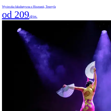
Wycieczka fakultatywna z Hiszpanii, Teneryfa
od 209
zł/os.