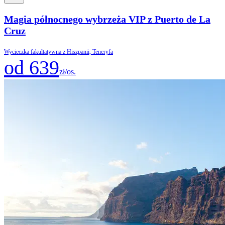
Magia północnego wybrzeża VIP z Puerto de La
Cruz
Wycieczka fakultatywna z Hiszpanii, Teneryfa
od 639
zł/os.