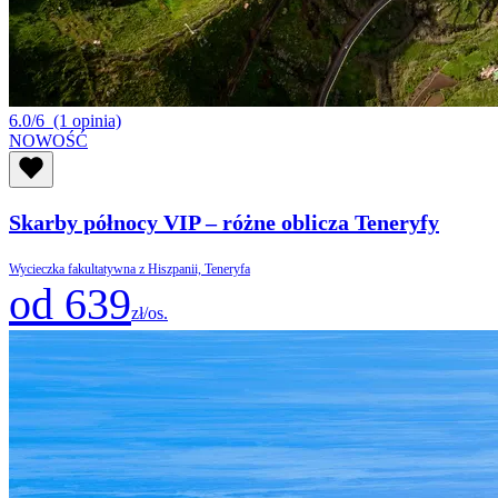
6.0/6
(1 opinia)
NOWOŚĆ
Skarby północy VIP – różne oblicza Teneryfy
Wycieczka fakultatywna z Hiszpanii, Teneryfa
od 639
zł/os.