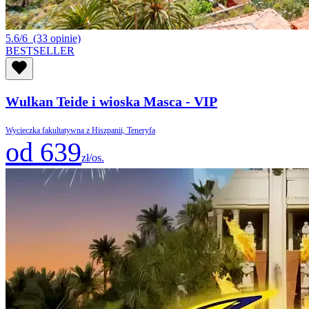
5.6/6
(33 opinie)
BESTSELLER
Wulkan Teide i wioska Masca - VIP
Wycieczka fakultatywna z Hiszpanii, Teneryfa
od 639
zł/os.