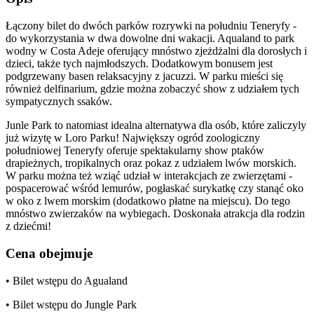
Łączony bilet do dwóch parków rozrywki na południu Teneryfy -
do wykorzystania w dwa dowolne dni wakacji. Aqualand to park
wodny w Costa Adeje oferujący mnóstwo zjeżdżalni dla dorosłych i
dzieci, także tych najmłodszych. Dodatkowym bonusem jest
podgrzewany basen relaksacyjny z jacuzzi. W parku mieści się
również delfinarium, gdzie można zobaczyć show z udziałem tych
sympatycznych ssaków.
Junle Park to natomiast idealna alternatywa dla osób, które zaliczyly
już wizytę w Loro Parku! Największy ogród zoologiczny
południowej Teneryfy oferuje spektakularny show ptaków
drapieżnych, tropikalnych oraz pokaz z udziałem lwów morskich.
W parku można też wziąć udział w interakcjach ze zwierzętami -
pospacerować wśród lemurów, pogłaskać surykatkę czy stanąć oko
w oko z lwem morskim (dodatkowo płatne na miejscu). Do tego
mnóstwo zwierzaków na wybiegach. Doskonała atrakcja dla rodzin
z dziećmi!
Cena obejmuje
• Bilet wstępu do Agualand
• Bilet wstępu do Jungle Park