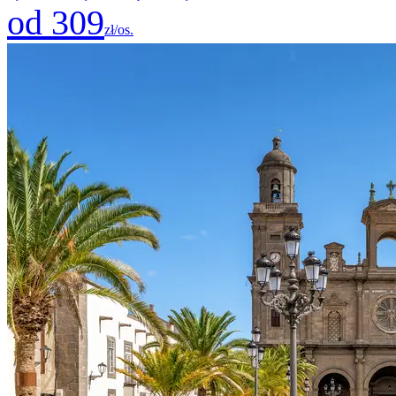
od 309
zł/os.