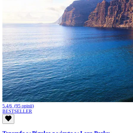
5.4/6
(95 opinii)
BESTSELLER
Teneryfa w Pigułce z wizytą w Loro Parku