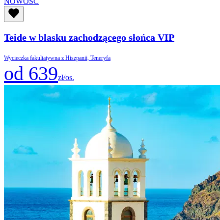
NOWOŚĆ
Teide w blasku zachodzącego słońca VIP
Wycieczka fakultatywna z Hiszpanii, Teneryfa
od 639
zł/os.