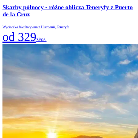
Skarby północy - różne oblicza Teneryfy z Puerto
de la Cruz
Wycieczka fakultatywna z Hiszpanii, Teneryfa
od 329
zł/os.