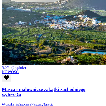
5.0/6
(2 opinie)
NOWOŚĆ
Masca i malownicze zakątki zachodniego
wybrzeża
Wycieczka fakultatywna z Hiszpanii, Teneryfa