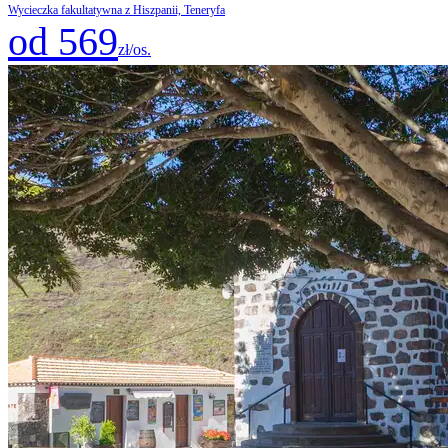
Wycieczka fakultatywna z Hiszpanii, Teneryfa
od 569
zł/os.