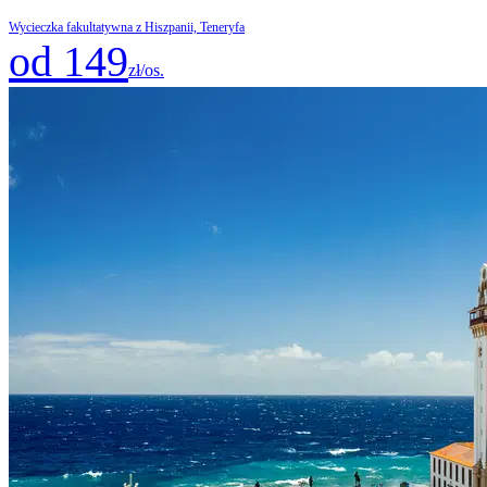
Wycieczka fakultatywna z Hiszpanii, Teneryfa
od 149
zł/os.