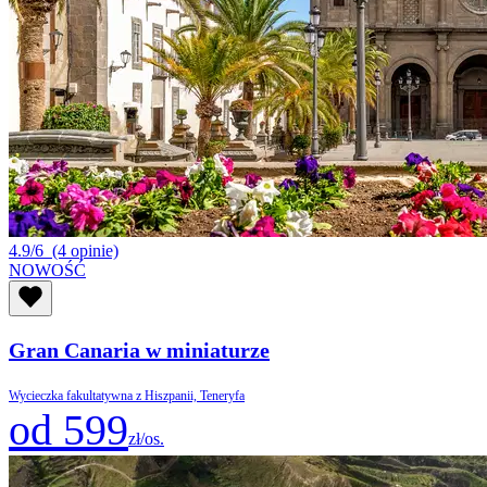
4.9/6
(4 opinie)
NOWOŚĆ
Gran Canaria w miniaturze
Wycieczka fakultatywna z Hiszpanii, Teneryfa
od 599
zł/os.