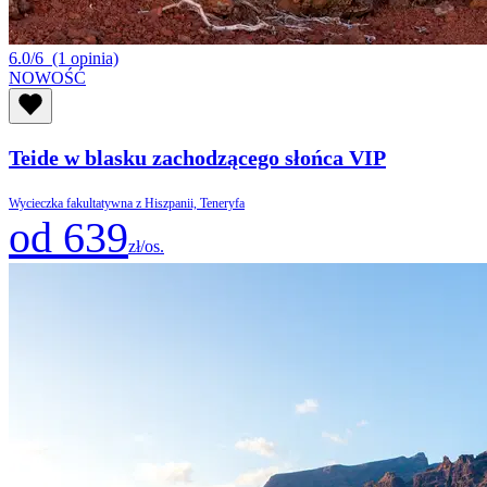
6.0/6
(1 opinia)
NOWOŚĆ
Teide w blasku zachodzącego słońca VIP
Wycieczka fakultatywna z Hiszpanii, Teneryfa
od 639
zł/os.