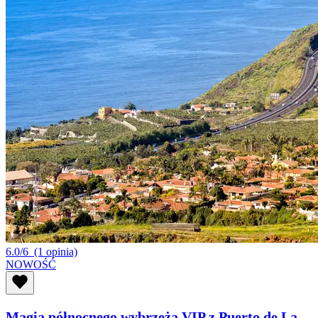
6.0/6
(1 opinia)
NOWOŚĆ
Magia północnego wybrzeża VIP z Puerto de La