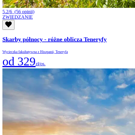
5.2/6
(56 opinii)
ZWIEDZANIE
Skarby północy - różne oblicza Teneryfy
Wycieczka fakultatywna z Hiszpanii, Teneryfa
od 329
zł/os.