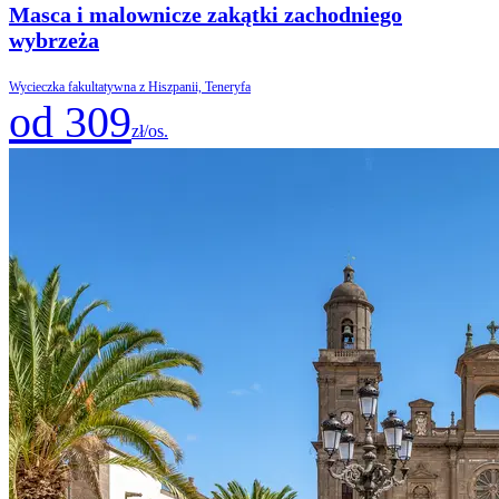
Masca i malownicze zakątki zachodniego
wybrzeża
Wycieczka fakultatywna z Hiszpanii, Teneryfa
od 309
zł/os.