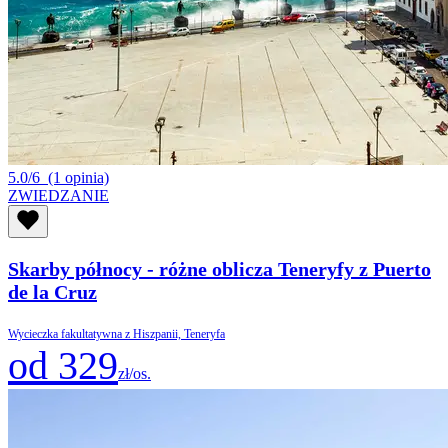
5.0/6
(1 opinia)
ZWIEDZANIE
Skarby północy - różne oblicza Teneryfy z Puerto
de la Cruz
Wycieczka fakultatywna z Hiszpanii, Teneryfa
od 329
zł/os.