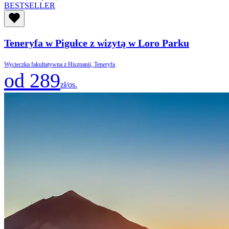
BESTSELLER
Teneryfa w Pigułce z wizytą w Loro Parku
Wycieczka fakultatywna z Hiszpanii, Teneryfa
od 289
zł/os.