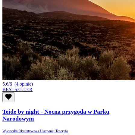
5.6/6
(4 opinie)
BESTSELLER
Teide by night - Nocna przygoda w Parku
Narodowym
Wycieczka fakultatywna z Hiszpanii, Teneryfa