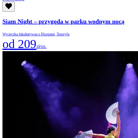
Siam Night – przygoda w parku wodnym nocą
Wycieczka fakultatywna z Hiszpanii, Teneryfa
od 209
zł/os.