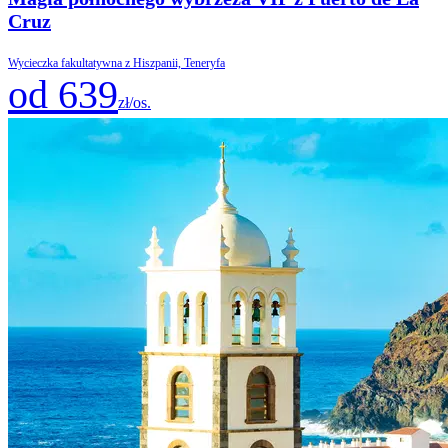
Cruz
Wycieczka fakultatywna z Hiszpanii, Teneryfa
od 639
zł/os.