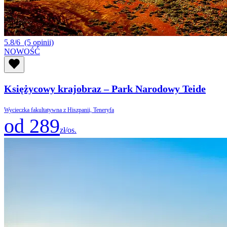
5.8/6
(5 opinii)
NOWOŚĆ
Księżycowy krajobraz – Park Narodowy Teide
Wycieczka fakultatywna z Hiszpanii, Teneryfa
od 289
zł/os.