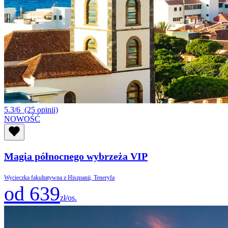
5.3/6
(25 opinii)
NOWOŚĆ
Magia północnego wybrzeża VIP
Wycieczka fakultatywna z Hiszpanii, Teneryfa
od 639
zł/os.