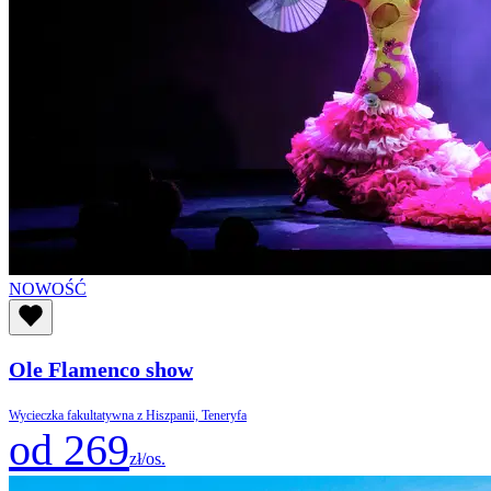
NOWOŚĆ
Ole Flamenco show
Wycieczka fakultatywna z Hiszpanii, Teneryfa
od 269
zł/os.