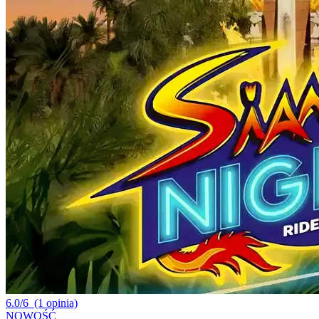
6.0/6
(1 opinia)
NOWOŚĆ