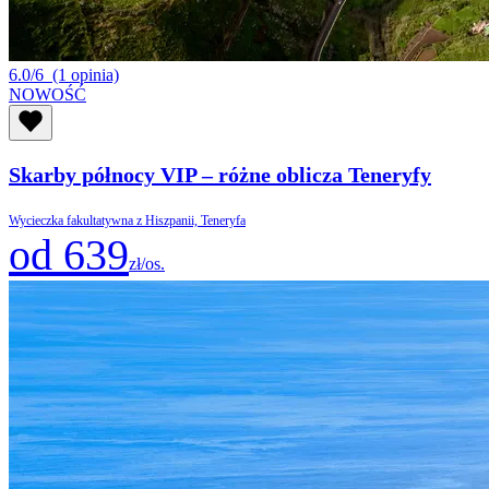
6.0/6
(1 opinia)
NOWOŚĆ
Skarby północy VIP – różne oblicza Teneryfy
Wycieczka fakultatywna z Hiszpanii, Teneryfa
od 639
zł/os.