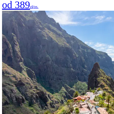
od 389
zł/os.