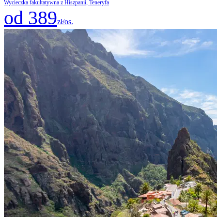
Wycieczka fakultatywna z Hiszpanii, Teneryfa
od 389
zł/os.