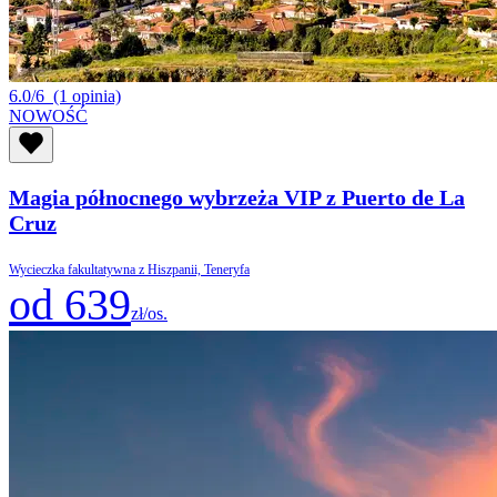
6.0/6
(1 opinia)
NOWOŚĆ
Magia północnego wybrzeża VIP z Puerto de La
Cruz
Wycieczka fakultatywna z Hiszpanii, Teneryfa
od 639
zł/os.