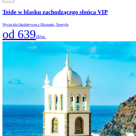
Teide w blasku zachodzącego słońca VIP
Wycieczka fakultatywna z Hiszpanii, Teneryfa
od 639
zł/os.