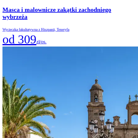
Masca i malownicze zakątki zachodniego
wybrzeża
Wycieczka fakultatywna z Hiszpanii, Teneryfa
od 309
zł/os.