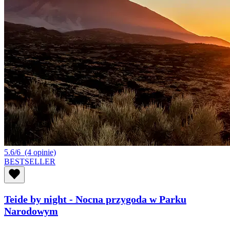
5.6/6
(4 opinie)
BESTSELLER
Teide by night - Nocna przygoda w Parku
Narodowym