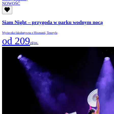
NOWOŚĆ
Siam Night – przygoda w parku wodnym nocą
Wycieczka fakultatywna z Hiszpanii, Teneryfa
od 209
zł/os.