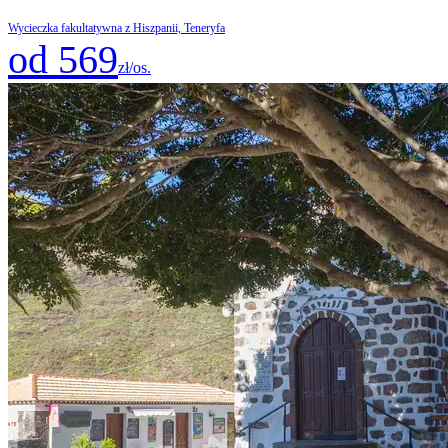
Wycieczka fakultatywna z Hiszpanii, Teneryfa
od 569
zł/os.