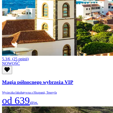
5.3/6
(25 opinii)
NOWOŚĆ
Magia północnego wybrzeża VIP
Wycieczka fakultatywna z Hiszpanii, Teneryfa
od 639
zł/os.