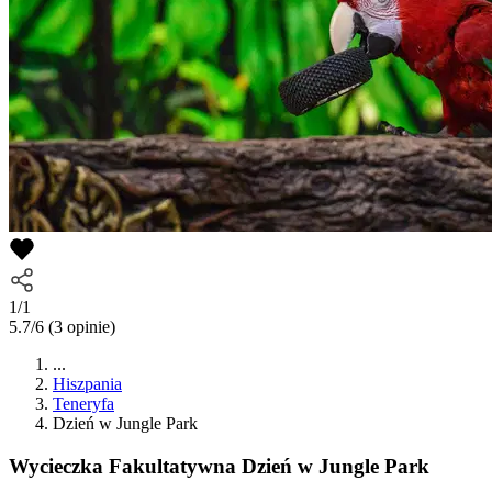
1/1
5.7/6
(3 opinie)
...
Hiszpania
Teneryfa
Dzień w Jungle Park
Wycieczka Fakultatywna
Dzień w Jungle Park