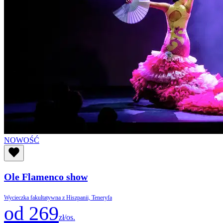
NOWOŚĆ
Ole Flamenco show
Wycieczka fakultatywna z Hiszpanii, Teneryfa
od 269
zł/os.