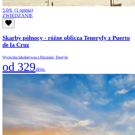
5.0/6
(1 opinia)
ZWIEDZANIE
Skarby północy - różne oblicza Teneryfy z Puerto
de la Cruz
Wycieczka fakultatywna z Hiszpanii, Teneryfa
od 329
zł/os.