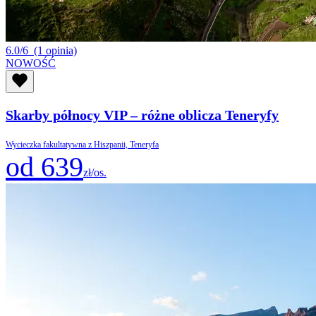
6.0/6
(1 opinia)
NOWOŚĆ
Skarby północy VIP – różne oblicza Teneryfy
Wycieczka fakultatywna z Hiszpanii, Teneryfa
od 639
zł/os.