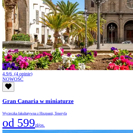
4.9/6
(4 opinie)
NOWOŚĆ
Gran Canaria w miniaturze
Wycieczka fakultatywna z Hiszpanii, Teneryfa
od 599
zł/os.