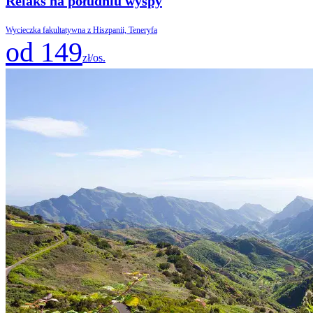
Relaks na południu wyspy
Wycieczka fakultatywna z Hiszpanii, Teneryfa
od 149
zł/os.