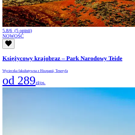
5.8/6
(5 opinii)
NOWOŚĆ
Księżycowy krajobraz – Park Narodowy Teide
Wycieczka fakultatywna z Hiszpanii, Teneryfa
od 289
zł/os.