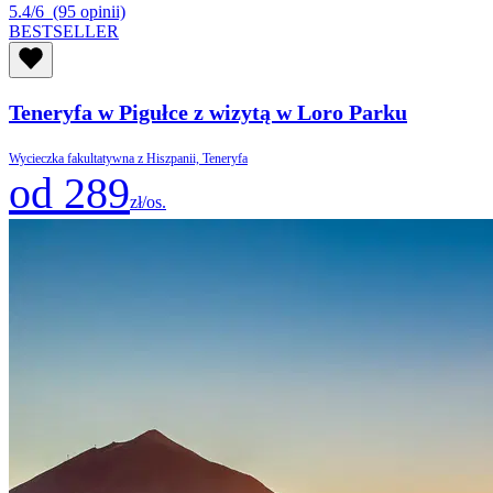
5.4/6
(95 opinii)
BESTSELLER
Teneryfa w Pigułce z wizytą w Loro Parku
Wycieczka fakultatywna z Hiszpanii, Teneryfa
od 289
zł/os.