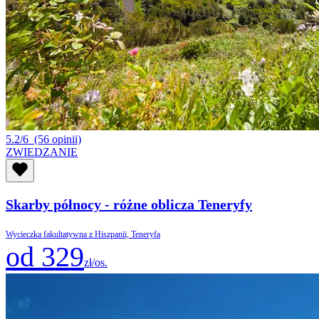
5.2/6
(56 opinii)
ZWIEDZANIE
Skarby północy - różne oblicza Teneryfy
Wycieczka fakultatywna z Hiszpanii, Teneryfa
od 329
zł/os.