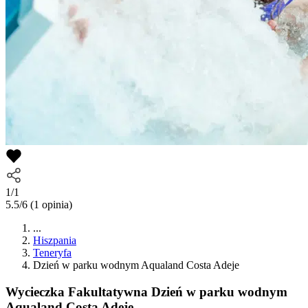
1/1
5.5/6
(1 opinia)
...
Hiszpania
Teneryfa
Dzień w parku wodnym Aqualand Costa Adeje
Wycieczka Fakultatywna
Dzień w parku wodnym
Aqualand Costa Adeje