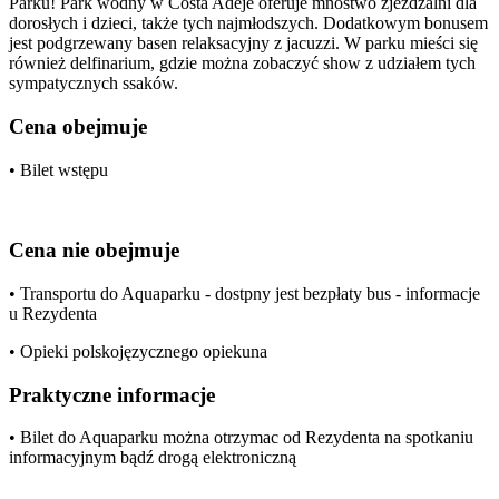
Parku! Park wodny w Costa Adeje oferuje mnóstwo zjeżdżalni dla
dorosłych i dzieci, także tych najmłodszych. Dodatkowym bonusem
jest podgrzewany basen relaksacyjny z jacuzzi. W parku mieści się
również delfinarium, gdzie można zobaczyć show z udziałem tych
sympatycznych ssaków.
Cena obejmuje
• Bilet wstępu
Cena nie obejmuje
• Transportu do Aquaparku - dostpny jest bezpłaty bus - informacje
u Rezydenta
• Opieki polskojęzycznego opiekuna
Praktyczne informacje
• Bilet do Aquaparku można otrzymac od Rezydenta na spotkaniu
informacyjnym bądź drogą elektroniczną