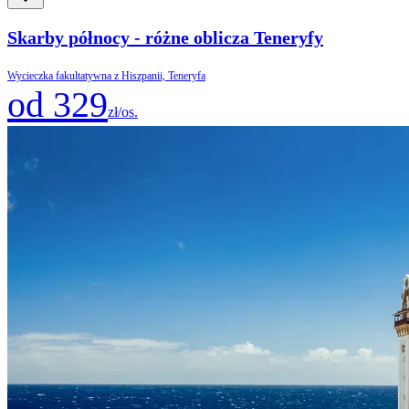
Skarby północy - różne oblicza Teneryfy
Wycieczka fakultatywna z Hiszpanii, Teneryfa
od 329
zł/os.