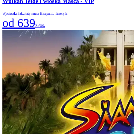
Wulkan Teide i wioska Masca - VIP
Wycieczka fakultatywna z Hiszpanii, Teneryfa
od 639
zł/os.