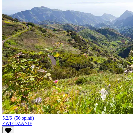
5.2/6
(56 opinii)
ZWIEDZANIE