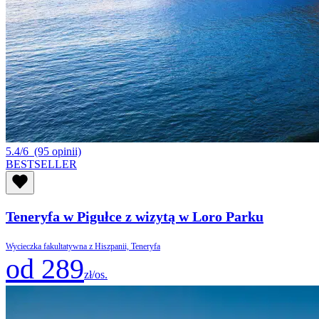
5.4/6
(95 opinii)
BESTSELLER
Teneryfa w Pigułce z wizytą w Loro Parku
Wycieczka fakultatywna z Hiszpanii, Teneryfa
od 289
zł/os.