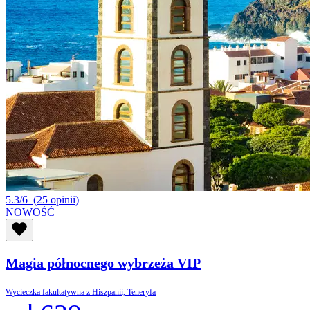
5.3/6
(25 opinii)
NOWOŚĆ
Magia północnego wybrzeża VIP
Wycieczka fakultatywna z Hiszpanii, Teneryfa