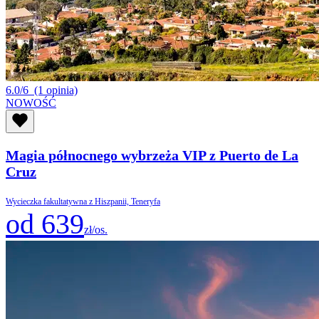
6.0/6
(1 opinia)
NOWOŚĆ
Magia północnego wybrzeża VIP z Puerto de La
Cruz
Wycieczka fakultatywna z Hiszpanii, Teneryfa
od 639
zł/os.