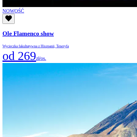
NOWOŚĆ
Ole Flamenco show
Wycieczka fakultatywna z Hiszpanii, Teneryfa
od 269
zł/os.