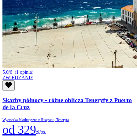
5.0/6
(1 opinia)
ZWIEDZANIE
Skarby północy - różne oblicza Teneryfy z Puerto
de la Cruz
Wycieczka fakultatywna z Hiszpanii, Teneryfa
od 329
zł/os.