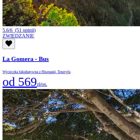
5.6/6
(51 opinii)
ZWIEDZANIE
La Gomera - Bus
Wycieczka fakultatywna z Hiszpanii, Teneryfa
od 569
zł/os.