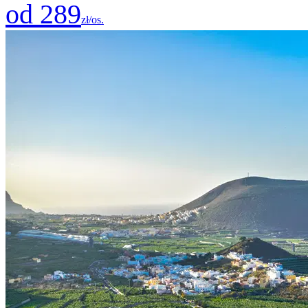
od 289
zł/os.