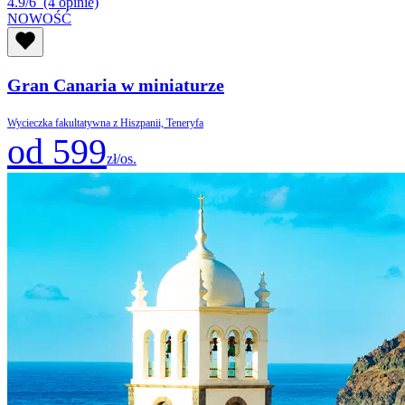
4.9/6
(4 opinie)
NOWOŚĆ
Gran Canaria w miniaturze
Wycieczka fakultatywna z Hiszpanii, Teneryfa
od 599
zł/os.