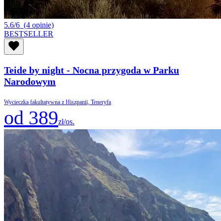
5.6/6
(4 opinie)
BESTSELLER
Teide by night - Nocna przygoda w Parku
Narodowym
Wycieczka fakultatywna z Hiszpanii, Teneryfa
od 389
zł/os.