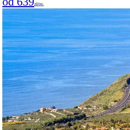
od 639
zł/os.