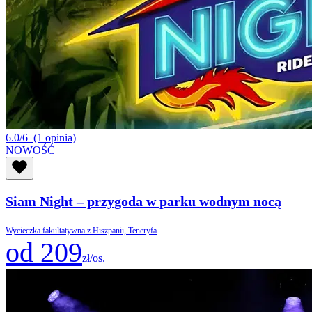
6.0/6
(1 opinia)
NOWOŚĆ
Siam Night – przygoda w parku wodnym nocą
Wycieczka fakultatywna z Hiszpanii, Teneryfa
od 209
zł/os.