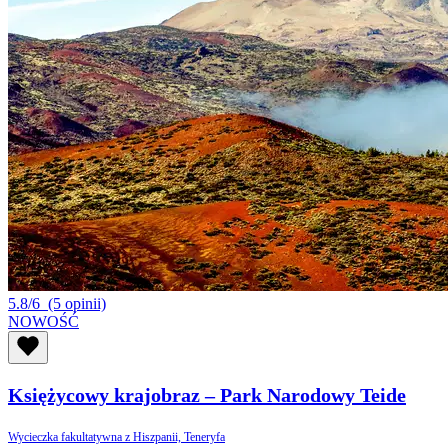
5.8/6
(5 opinii)
NOWOŚĆ
Księżycowy krajobraz – Park Narodowy Teide
Wycieczka fakultatywna z Hiszpanii, Teneryfa