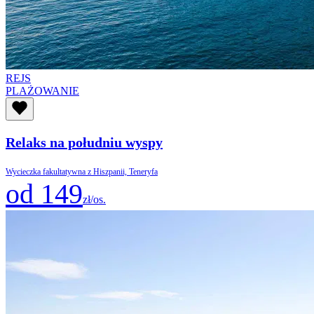
REJS
PLAŻOWANIE
Relaks na południu wyspy
Wycieczka fakultatywna z Hiszpanii, Teneryfa
od 149
zł/os.