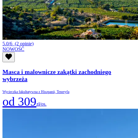
5.0/6
(2 opinie)
NOWOŚĆ
Masca i malownicze zakątki zachodniego
wybrzeża
Wycieczka fakultatywna z Hiszpanii, Teneryfa
od 309
zł/os.