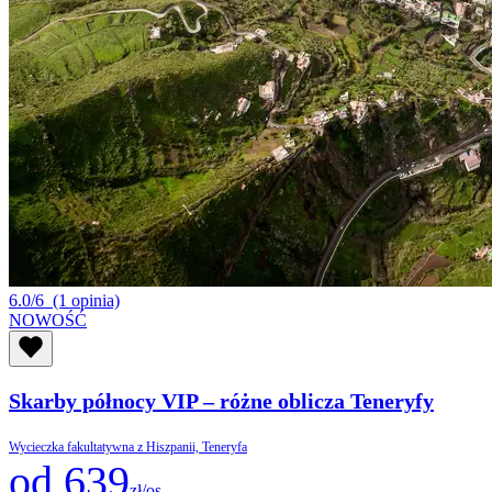
6.0/6
(1 opinia)
NOWOŚĆ
Skarby północy VIP – różne oblicza Teneryfy
Wycieczka fakultatywna z Hiszpanii, Teneryfa
od 639
zł/os.