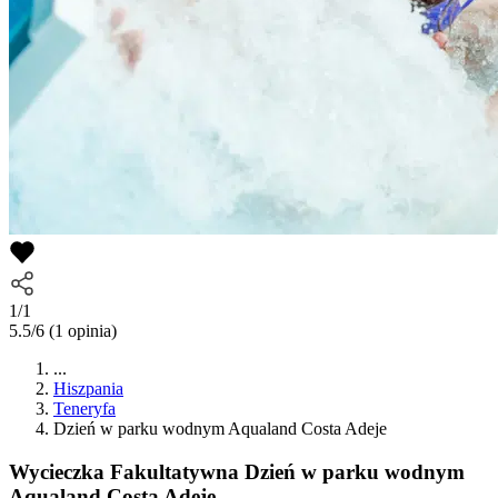
1/1
5.5/6
(1 opinia)
...
Hiszpania
Teneryfa
Dzień w parku wodnym Aqualand Costa Adeje
Wycieczka Fakultatywna
Dzień w parku wodnym
Aqualand Costa Adeje