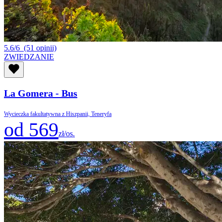
5.6/6
(51 opinii)
ZWIEDZANIE
La Gomera - Bus
Wycieczka fakultatywna z Hiszpanii, Teneryfa
od 569
zł/os.