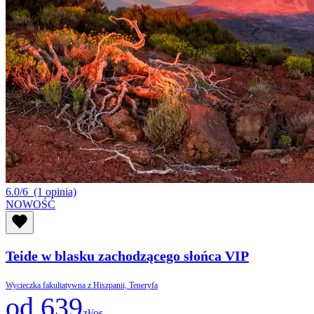
6.0/6
(1 opinia)
NOWOŚĆ
Teide w blasku zachodzącego słońca VIP
Wycieczka fakultatywna z Hiszpanii, Teneryfa
od 639
zł/os.