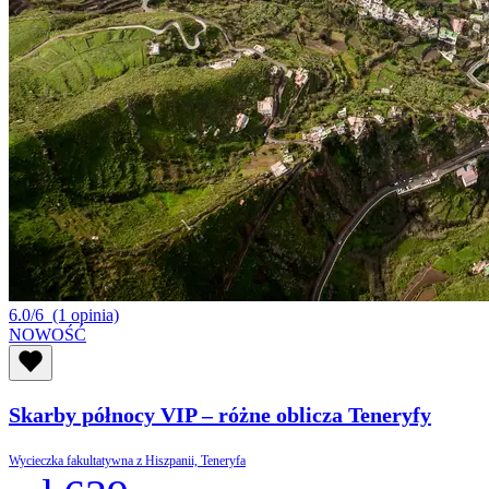
6.0/6
(1 opinia)
NOWOŚĆ
Skarby północy VIP – różne oblicza Teneryfy
Wycieczka fakultatywna z Hiszpanii, Teneryfa