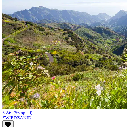
5.2/6
(56 opinii)
ZWIEDZANIE