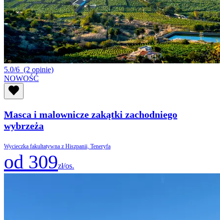
5.0/6
(2 opinie)
NOWOŚĆ
Masca i malownicze zakątki zachodniego
wybrzeża
Wycieczka fakultatywna z Hiszpanii, Teneryfa
od 309
zł/os.