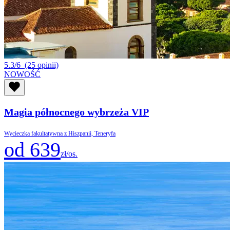
5.3/6
(25 opinii)
NOWOŚĆ
Magia północnego wybrzeża VIP
Wycieczka fakultatywna z Hiszpanii, Teneryfa
od 639
zł/os.