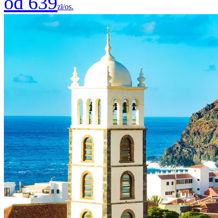
od 639
zł/os.