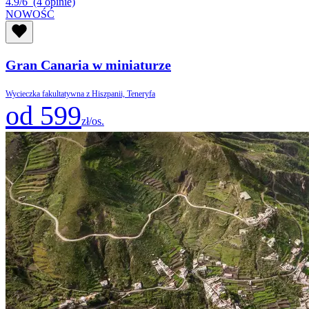
4.9/6
(4 opinie)
NOWOŚĆ
Gran Canaria w miniaturze
Wycieczka fakultatywna z Hiszpanii, Teneryfa
od 599
zł/os.