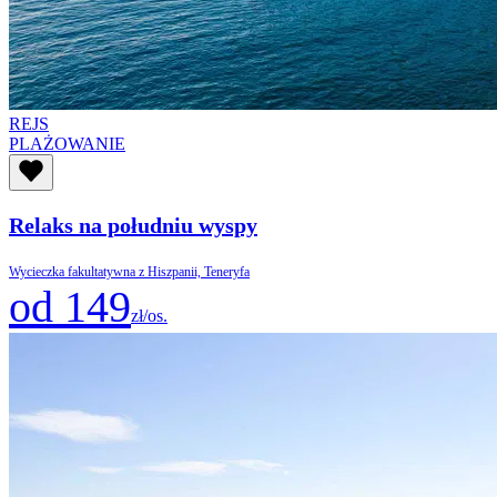
REJS
PLAŻOWANIE
Relaks na południu wyspy
Wycieczka fakultatywna z Hiszpanii, Teneryfa
od 149
zł/os.