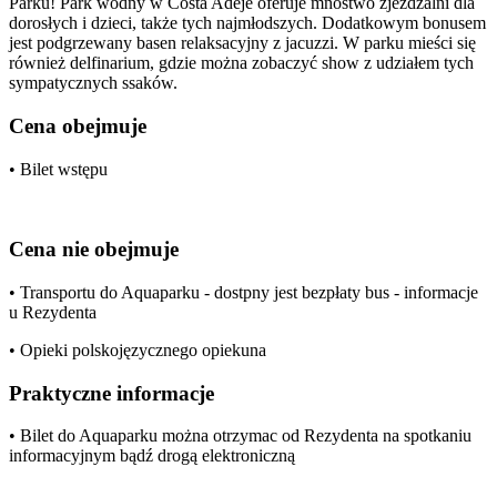
Parku! Park wodny w Costa Adeje oferuje mnóstwo zjeżdżalni dla
dorosłych i dzieci, także tych najmłodszych. Dodatkowym bonusem
jest podgrzewany basen relaksacyjny z jacuzzi. W parku mieści się
również delfinarium, gdzie można zobaczyć show z udziałem tych
sympatycznych ssaków.
Cena obejmuje
• Bilet wstępu
Cena nie obejmuje
• Transportu do Aquaparku - dostpny jest bezpłaty bus - informacje
u Rezydenta
• Opieki polskojęzycznego opiekuna
Praktyczne informacje
• Bilet do Aquaparku można otrzymac od Rezydenta na spotkaniu
informacyjnym bądź drogą elektroniczną