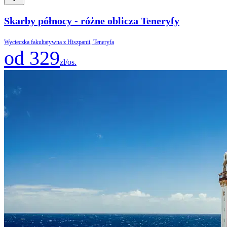
Skarby północy - różne oblicza Teneryfy
Wycieczka fakultatywna z Hiszpanii, Teneryfa
od 329
zł/os.