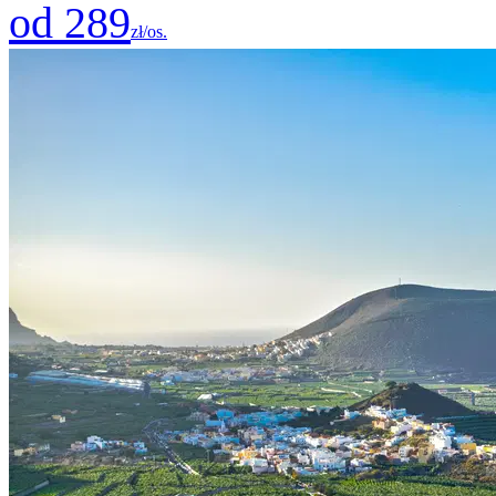
od 289
zł/os.