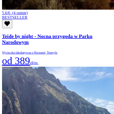
5.6/6
(4 opinie)
BESTSELLER
Teide by night - Nocna przygoda w Parku
Narodowym
Wycieczka fakultatywna z Hiszpanii, Teneryfa
od 389
zł/os.