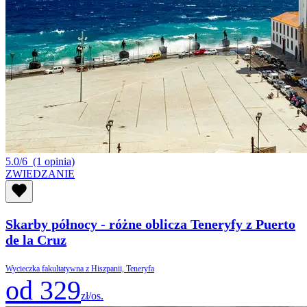
5.0/6
(1 opinia)
ZWIEDZANIE
Skarby północy - różne oblicza Teneryfy z Puerto
de la Cruz
Wycieczka fakultatywna z Hiszpanii, Teneryfa
od 329
zł/os.