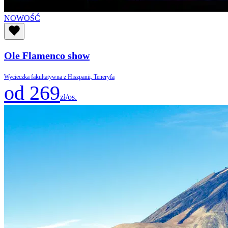
NOWOŚĆ
Ole Flamenco show
Wycieczka fakultatywna z Hiszpanii, Teneryfa
od 269
zł/os.