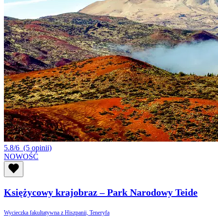
5.8/6
(5 opinii)
NOWOŚĆ
Księżycowy krajobraz – Park Narodowy Teide
Wycieczka fakultatywna z Hiszpanii, Teneryfa