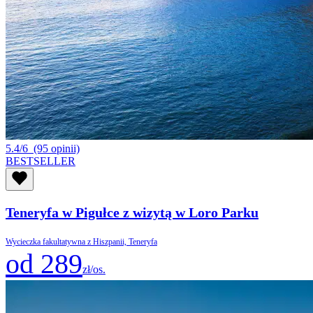
5.4/6
(95 opinii)
BESTSELLER
Teneryfa w Pigułce z wizytą w Loro Parku
Wycieczka fakultatywna z Hiszpanii, Teneryfa
od 289
zł/os.