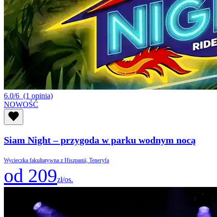
6.0/6
(1 opinia)
NOWOŚĆ
Siam Night – przygoda w parku wodnym nocą
Wycieczka fakultatywna z Hiszpanii, Teneryfa
od 209
zł/os.