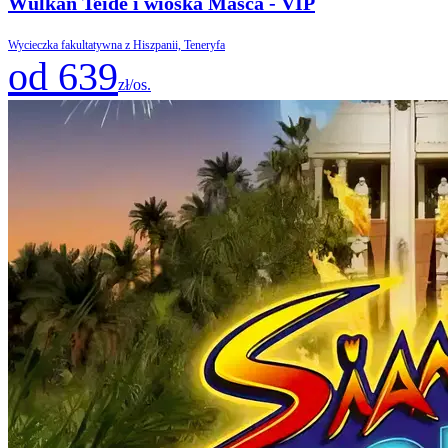
Wulkan Teide i wioska Masca - VIP
Wycieczka fakultatywna z Hiszpanii, Teneryfa
od 639
zł/os.