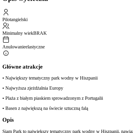
Pilot
angielski
Minimalny wiek
BRAK
Anulowanie
elastyczne
Główne atrakcje
• Największy tematyczny park wodny w Hiszpanii
• Najwyższa zjeżdżalnia Europy
• Plaża z białym piaskiem sprowadzonym z Portugalii
• Basen z największą na świecie sztuczną falą
Opis
Siam Park to największy tematyczny park wodny w Hiszpanii, nawiązu