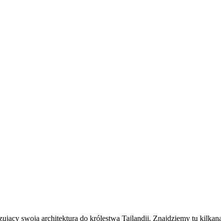
jący swoją architekturą do królestwa Tajlandii. Znajdziemy tu kilka