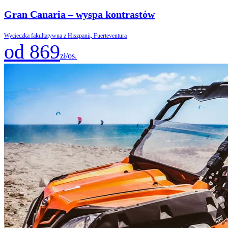
Gran Canaria – wyspa kontrastów
Wycieczka fakultatywna z Hiszpanii, Fuerteventura
od 869
zł/os.