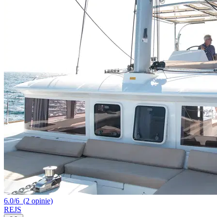
6.0/6
(2 opinie)
REJS