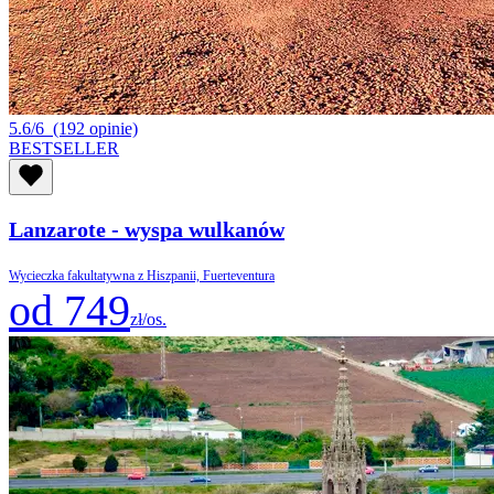
5.6/6
(192 opinie)
BESTSELLER
Lanzarote - wyspa wulkanów
Wycieczka fakultatywna z Hiszpanii, Fuerteventura
od 749
zł/os.