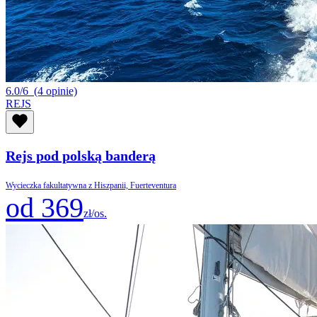
6.0/6
(4 opinie)
REJS
Rejs pod polską banderą
Wycieczka fakultatywna z Hiszpanii, Fuerteventura
od 369
zł/os.