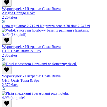
Wypoczynek
•
Hiszpania: Costa Brava
Alegria Cartago Nova
2 267
zł/os.
Cena regularna:
2 717
zł
Najniższa cena z 30 dni: 2 247 zł
5.4/6
(13 opinii)
Wypoczynek
•
Hiszpania: Costa Brava
GHT Costa Brava & SPA
2 353
zł/os.
Wypoczynek
•
Hiszpania: Costa Brava
GHT Oasis Tossa & Spa
2 372
zł/os.
4.9/6
(4 opinie)