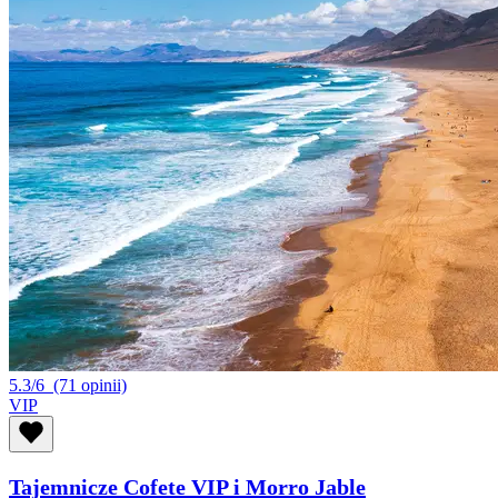
5.3/6
(71 opinii)
VIP
Tajemnicze Cofete VIP i Morro Jable