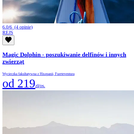
6.0/6
(4 opinie)
REJS
Magic Dolphin - poszukiwanie delfinów i innych
zwierząt
Wycieczka fakultatywna z Hiszpanii, Fuerteventura
od 219
zł/os.