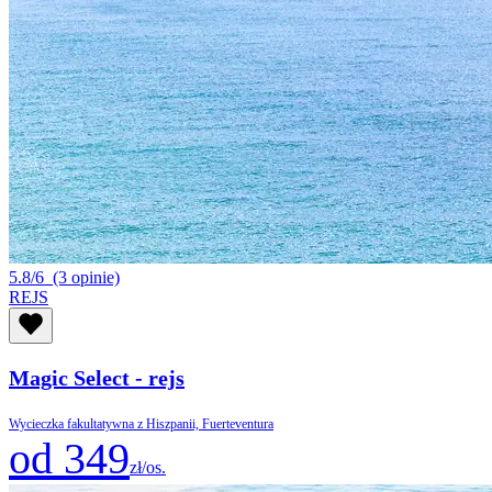
5.8/6
(3 opinie)
REJS
Magic Select - rejs
Wycieczka fakultatywna z Hiszpanii, Fuerteventura
od 349
zł/os.