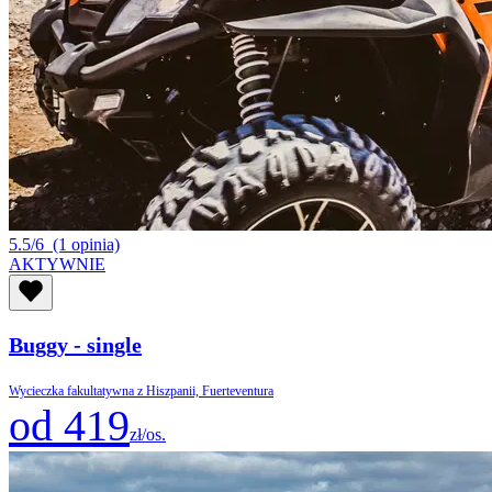
5.5/6
(1 opinia)
AKTYWNIE
Buggy - single
Wycieczka fakultatywna z Hiszpanii, Fuerteventura
od 419
zł/os.