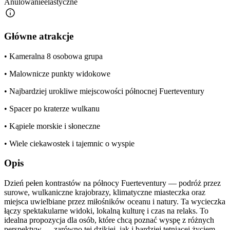
Anulowanie
elastyczne
Główne atrakcje
• Kameralna 8 osobowa grupa
• Malownicze punkty widokowe
• Najbardziej urokliwe miejscowości północnej Fuerteventury
• Spacer po kraterze wulkanu
• Kąpiele morskie i słoneczne
• Wiele ciekawostek i tajemnic o wyspie
Opis
Dzień pełen kontrastów na północy Fuerteventury — podróż przez
surowe, wulkaniczne krajobrazy, klimatyczne miasteczka oraz
miejsca uwielbiane przez miłośników oceanu i natury. Ta wycieczka
łączy spektakularne widoki, lokalną kulturę i czas na relaks. To
idealna propozycja dla osób, które chcą poznać wyspę z różnych
perspektyw — zarówno tej dzikiej, jak i bardziej tętniącej życiem.