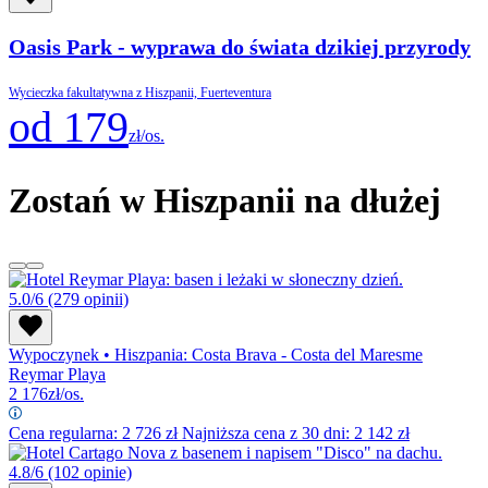
Oasis Park - wyprawa do świata dzikiej przyrody
Wycieczka fakultatywna z Hiszpanii, Fuerteventura
od 179
zł/os.
Zostań w Hiszpanii na dłużej
5.0/6
(279 opinii)
Wypoczynek
•
Hiszpania: Costa Brava - Costa del Maresme
Reymar Playa
2 176
zł/os.
Cena regularna:
2 726
zł
Najniższa cena z 30 dni: 2 142 zł
4.8/6
(102 opinie)