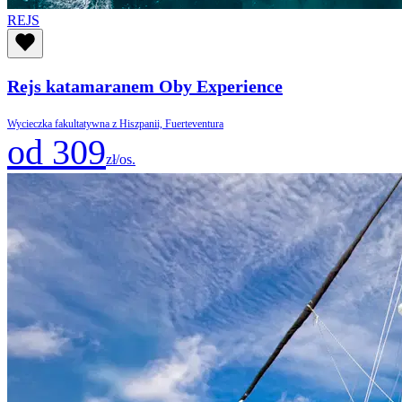
REJS
Rejs katamaranem Oby Experience
Wycieczka fakultatywna z Hiszpanii, Fuerteventura
od 309
zł/os.