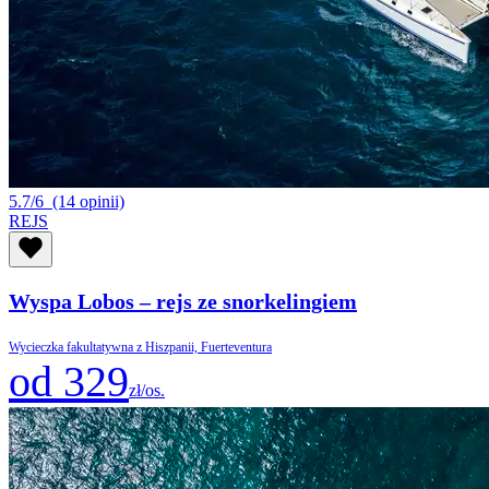
5.7/6
(14 opinii)
REJS
Wyspa Lobos – rejs ze snorkelingiem
Wycieczka fakultatywna z Hiszpanii, Fuerteventura
od 329
zł/os.