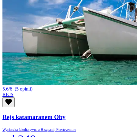
5.6/6
(5 opinii)
REJS
Rejs katamaranem Oby
Wycieczka fakultatywna z Hiszpanii, Fuerteventura