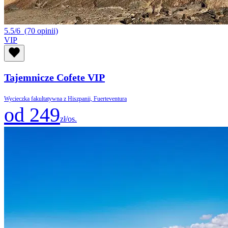
5.5/6
(70 opinii)
VIP
Tajemnicze Cofete VIP
Wycieczka fakultatywna z Hiszpanii, Fuerteventura
od 249
zł/os.