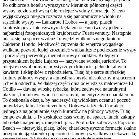
Po odbiorze z hotelu wyruszysz w kierunku północnej części
wyspy, gdzie zachwycą Cię rozległe wydmy Corralejo. Z tego
wyjątkowego miejsca roztaczają się panoramiczne widoki na
sąsiednie wyspy — Lanzarote i Lobos — a jasny piasek
kontrastujący z intensywnym błękitem oceanu tworzy jeden z
najbardziej fotogenicznych krajobrazów Fuerteventury. Następnie
udasz się na spacer wzdłuż krawędzi wulkanicznego krateru
Calderón Hondo. Możliwość zajrzenia do wnętrza wygasłego
wulkanu pozwoli lepiej zrozumieć wulkaniczne pochodzenie wyspy
i poczuć jej pierwotny, niemal surowy charakter. Kolejnym
przystankiem będzie Lajares — nazywane wioską surferów. To
miejsce o swobodnym, artystycznym klimacie, pełne lokalnych
kawiarni i sklepików z rękodziełem. Tutaj bije serce surferskiej
kultury północy wyspy, a atmosfera sprzyja niespiesznym spacerom
i chwili oddechu. W dalszej części dnia odwiedzisz malownicze El
Cotillo — dawną wioskę rybacką, która zachwyca naturalnymi
plażami, turkusową wodą i spokojnym, autentycznym charakterem.
To doskonała okazja, by nacieszyć się widokiem oceanu i poczuć
prawdziwy klimat Fuerteventury. Dotrzesz także do Corralejo,
jednego z najpopularniejszych kurortów na północy wyspy. Tutaj
tempo zwalnia, a Ty zyskujesz czas wolny na spacer, lunch, zakupy
lub relaks na jednej z miejskich plaż. Po drodze zobaczysz Popcorn
Beach — niezwykłą plażę, której charakterystyczne formacje skalne
przypominają ziarenka popcornu i stanowią wyjątkową ciekawostkę