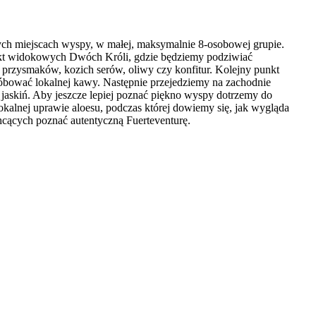
ych miejscach wyspy, w małej, maksymalnie 8-osobowej grupie.
unkt widokowych Dwóch Króli, gdzie będziemy podziwiać
 przysmaków, kozich serów, oliwy czy konfitur. Kolejny punkt
spróbować lokalnej kawy. Następnie przejedziemy na zachodnie
 jaskiń. Aby jeszcze lepiej poznać piękno wyspy dotrzemy do
kalnej uprawie aloesu, podczas której dowiemy się, jak wygląda
chcących poznać autentyczną Fuerteventurę.