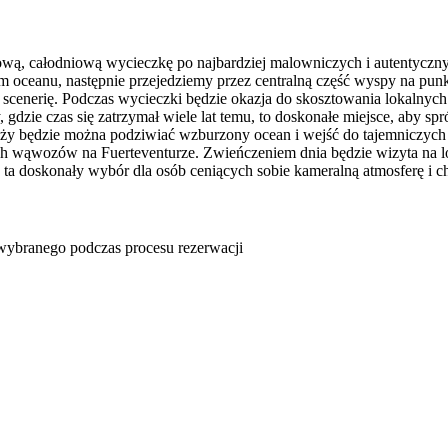
ową, całodniową wycieczkę po najbardziej malowniczych i autentyczn
m oceanu, następnie przejedziemy przez centralną część wyspy na p
scenerię. Podczas wycieczki będzie okazja do skosztowania lokalnych
, gdzie czas się zatrzymał wiele lat temu, to doskonałe miejsce, aby 
laży będzie można podziwiać wzburzony ocean i wejść do tajemniczych
ch wąwozów na Fuerteventurze. Zwieńczeniem dnia będzie wizyta na lo
a ta doskonały wybór dla osób ceniących sobie kameralną atmosferę i 
u wybranego podczas procesu rezerwacji