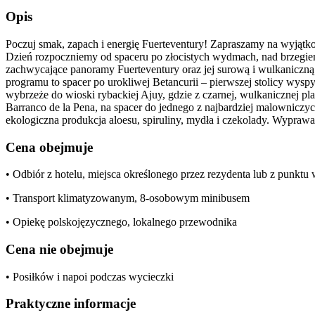
Opis
Poczuj smak, zapach i energię Fuerteventury! Zapraszamy na wyjątk
Dzień rozpoczniemy od spaceru po złocistych wydmach, nad brzegie
zachwycające panoramy Fuerteventury oraz jej surową i wulkaniczną 
programu to spacer po urokliwej Betancurii – pierwszej stolicy wyspy
wybrzeże do wioski rybackiej Ajuy, gdzie z czarnej, wulkanicznej p
Barranco de la Pena, na spacer do jednego z najbardziej malowniczy
ekologiczna produkcja aloesu, spiruliny, mydła i czekolady. Wypraw
Cena obejmuje
• Odbiór z hotelu, miejsca określonego przez rezydenta lub z punkt
• Transport klimatyzowanym, 8-osobowym minibusem
• Opiekę polskojęzycznego, lokalnego przewodnika
Cena nie obejmuje
• Posiłków i napoi podczas wycieczki
Praktyczne informacje