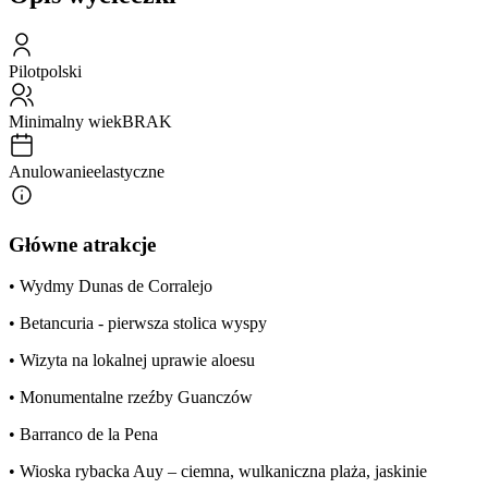
Pilot
polski
Minimalny wiek
BRAK
Anulowanie
elastyczne
Główne atrakcje
• Wydmy Dunas de Corralejo
• Betancuria - pierwsza stolica wyspy
• Wizyta na lokalnej uprawie aloesu
• Monumentalne rzeźby Guanczów
• Barranco de la Pena
• Wioska rybacka Auy – ciemna, wulkaniczna plaża, jaskinie