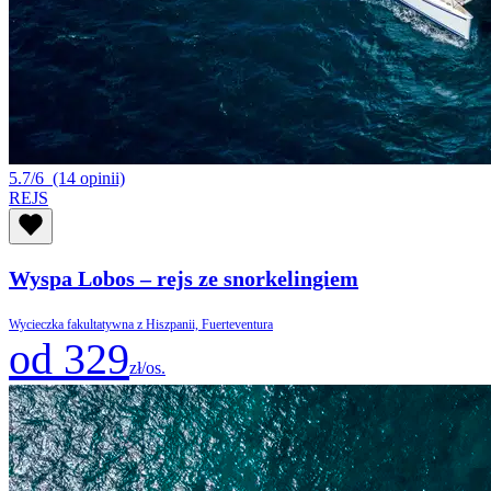
5.7/6
(14 opinii)
REJS
Wyspa Lobos – rejs ze snorkelingiem
Wycieczka fakultatywna z Hiszpanii, Fuerteventura
od 329
zł/os.