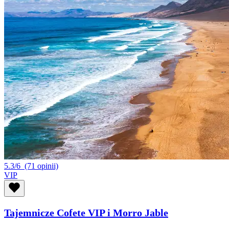
5.3/6
(71 opinii)
VIP
Tajemnicze Cofete VIP i Morro Jable