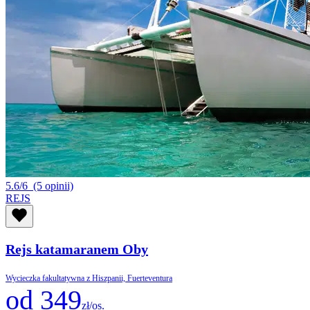
5.6/6
(5 opinii)
REJS
Rejs katamaranem Oby
Wycieczka fakultatywna z Hiszpanii, Fuerteventura
od 349
zł/os.