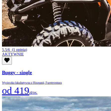
5.5/6
(1 opinia)
AKTYWNIE
Buggy - single
Wycieczka fakultatywna z Hiszpanii, Fuerteventura
od 419
zł/os.