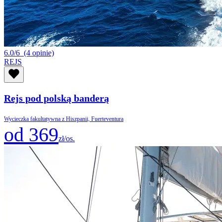
6.0/6
(4 opinie)
REJS
Rejs pod polską banderą
Wycieczka fakultatywna z Hiszpanii, Fuerteventura
od 369
zł/os.