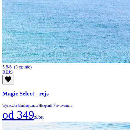
5.8/6
(3 opinie)
REJS
Magic Select - rejs
Wycieczka fakultatywna z Hiszpanii, Fuerteventura
od 349
zł/os.