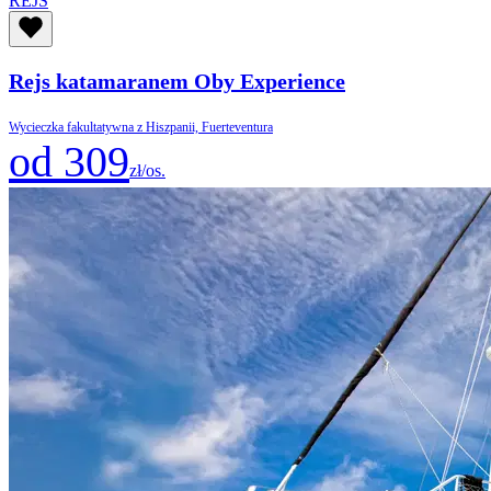
REJS
Rejs katamaranem Oby Experience
Wycieczka fakultatywna z Hiszpanii, Fuerteventura
od 309
zł/os.