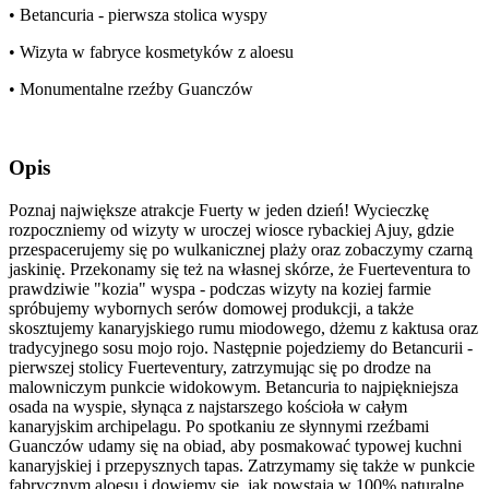
• Betancuria - pierwsza stolica wyspy
• Wizyta w fabryce kosmetyków z aloesu
• Monumentalne rzeźby Guanczów
Opis
Poznaj największe atrakcje Fuerty w jeden dzień! Wycieczkę
rozpoczniemy od wizyty w uroczej wiosce rybackiej Ajuy, gdzie
przespacerujemy się po wulkanicznej plaży oraz zobaczymy czarną
jaskinię. Przekonamy się też na własnej skórze, że Fuerteventura to
prawdziwie "kozia" wyspa - podczas wizyty na koziej farmie
spróbujemy wybornych serów domowej produkcji, a także
skosztujemy kanaryjskiego rumu miodowego, dżemu z kaktusa oraz
tradycyjnego sosu mojo rojo. Następnie pojedziemy do Betancurii -
pierwszej stolicy Fuerteventury, zatrzymując się po drodze na
malowniczym punkcie widokowym. Betancuria to najpiękniejsza
osada na wyspie, słynąca z najstarszego kościoła w całym
kanaryjskim archipelagu. Po spotkaniu ze słynnymi rzeźbami
Guanczów udamy się na obiad, aby posmakować typowej kuchni
kanaryjskiej i przepysznych tapas. Zatrzymamy się także w punkcie
fabrycznym aloesu i dowiemy się, jak powstają w 100% naturalne