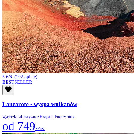
5.6/6
(192 opinie)
BESTSELLER
Lanzarote - wyspa wulkanów
Wycieczka fakultatywna z Hiszpanii, Fuerteventura
od 749
zł/os.