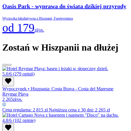
Oasis Park - wyprawa do świata dzikiej przyrody
Wycieczka fakultatywna z Hiszpanii, Fuerteventura
od 179
zł/os.
Zostań w Hiszpanii na dłużej
5.0/6
(279 opinii)
Wypoczynek
•
Hiszpania: Costa Brava - Costa del Maresme
Reymar Playa
2 265
zł/os.
Cena regularna:
2 815
zł
Najniższa cena z 30 dni: 2 265 zł
4.8/6
(102 opinie)