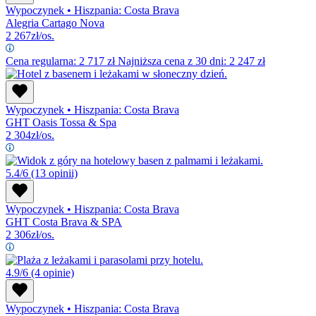
Wypoczynek
•
Hiszpania: Costa Brava
Alegria Cartago Nova
2 267
zł/os.
Cena regularna:
2 717
zł
Najniższa cena z 30 dni: 2 247 zł
Wypoczynek
•
Hiszpania: Costa Brava
GHT Oasis Tossa & Spa
2 304
zł/os.
5.4/6
(13 opinii)
Wypoczynek
•
Hiszpania: Costa Brava
GHT Costa Brava & SPA
2 306
zł/os.
4.9/6
(4 opinie)
Wypoczynek
•
Hiszpania: Costa Brava