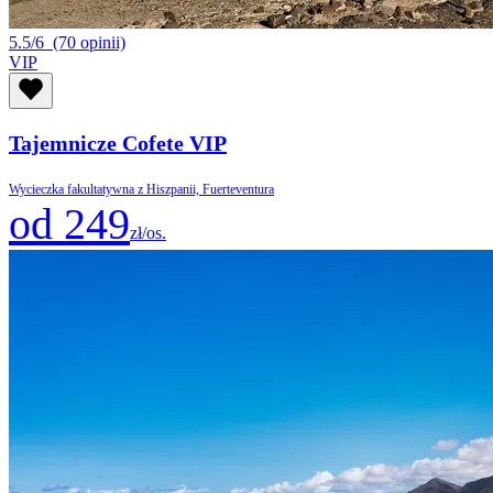
5.5/6
(70 opinii)
VIP
Tajemnicze Cofete VIP
Wycieczka fakultatywna z Hiszpanii, Fuerteventura
od 249
zł/os.