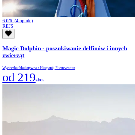
6.0/6
(4 opinie)
REJS
Magic Dolphin - poszukiwanie delfinów i innych
zwierząt
Wycieczka fakultatywna z Hiszpanii, Fuerteventura
od 219
zł/os.