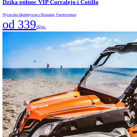
Dzika północ VIP Corralejo i Cotillo
Wycieczka fakultatywna z Hiszpanii, Fuerteventura
od 339
zł/os.