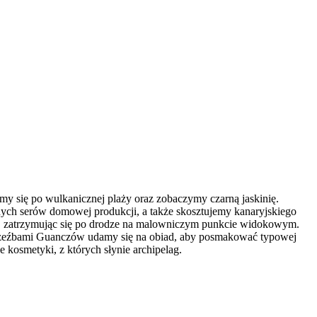
my się po wulkanicznej plaży oraz zobaczymy czarną jaskinię.
nych serów domowej produkcji, a także skosztujemy kanaryjskiego
ry, zatrzymując się po drodze na malowniczym punkcie widokowym.
mi rzeźbami Guanczów udamy się na obiad, aby posmakować typowej
 kosmetyki, z których słynie archipelag.