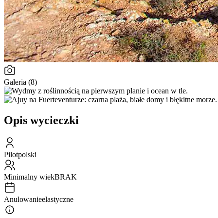
Galeria (8)
Opis wycieczki
Pilot
polski
Minimalny wiek
BRAK
Anulowanie
elastyczne