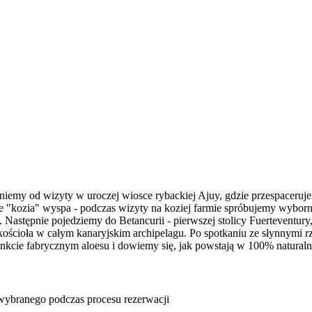
niemy od wizyty w uroczej wiosce rybackiej Ajuy, gdzie przespaceruje
wie "kozia" wyspa - podczas wizyty na koziej farmie spróbujemy wybor
 Następnie pojedziemy do Betancurii - pierwszej stolicy Fuerteventu
ego kościoła w całym kanaryjskim archipelagu. Po spotkaniu ze słynny
nkcie fabrycznym aloesu i dowiemy się, jak powstają w 100% naturalne
u wybranego podczas procesu rezerwacji