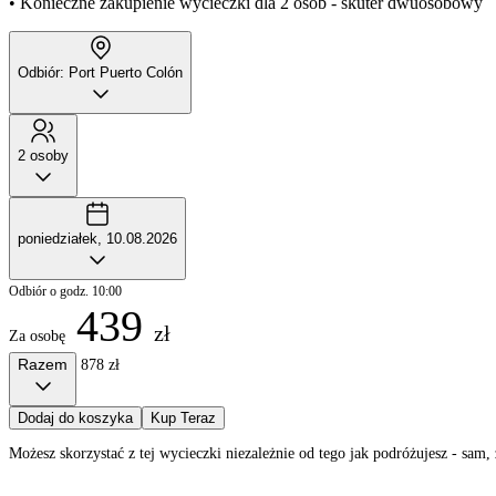
• Konieczne zakupienie wycieczki dla 2 osób - skuter dwuosobowy
Odbiór: Port Puerto Colón
2 osoby
poniedziałek, 10.08.2026
Odbiór o godz. 10:00
439
zł
Za osobę
Razem
878 zł
Dodaj do koszyka
Kup Teraz
Możesz skorzystać z tej wycieczki niezależnie od tego jak podróżujesz - sa