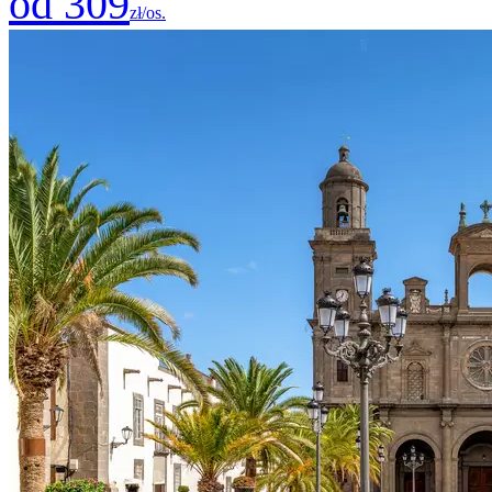
od 309
zł/os.