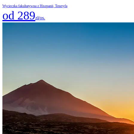
Wycieczka fakultatywna z Hiszpanii, Teneryfa
od 289
zł/os.