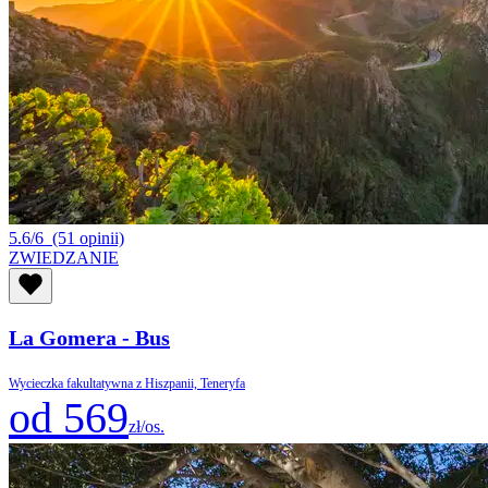
5.6/6
(51 opinii)
ZWIEDZANIE
La Gomera - Bus
Wycieczka fakultatywna z Hiszpanii, Teneryfa
od 569
zł/os.