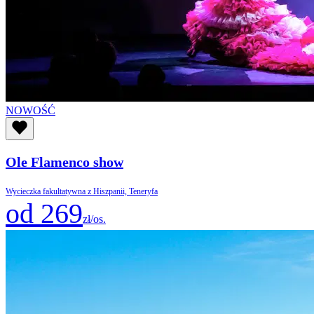
NOWOŚĆ
Ole Flamenco show
Wycieczka fakultatywna z Hiszpanii, Teneryfa
od 269
zł/os.