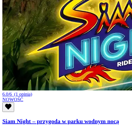
6.0/6
(1 opinia)
NOWOŚĆ
Siam Night – przygoda w parku wodnym nocą