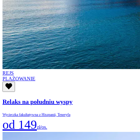
REJS
PLAŻOWANIE
Relaks na południu wyspy
Wycieczka fakultatywna z Hiszpanii, Teneryfa
od 149
zł/os.