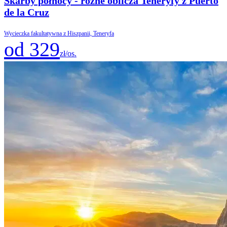
Skarby północy - różne oblicza Teneryfy z Puerto
de la Cruz
Wycieczka fakultatywna z Hiszpanii, Teneryfa
od 329
zł/os.