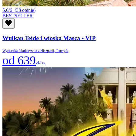
5.6/6
(33 opinie)
BESTSELLER
Wulkan Teide i wioska Masca - VIP
Wycieczka fakultatywna z Hiszpanii, Teneryfa
od 639
zł/os.