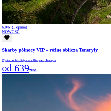
6.0/6
(1 opinia)
NOWOŚĆ
Skarby północy VIP – różne oblicza Teneryfy
Wycieczka fakultatywna z Hiszpanii, Teneryfa
od 639
zł/os.