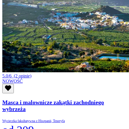
5.0/6
(2 opinie)
NOWOŚĆ
Masca i malownicze zakątki zachodniego
wybrzeża
Wycieczka fakultatywna z Hiszpanii, Teneryfa