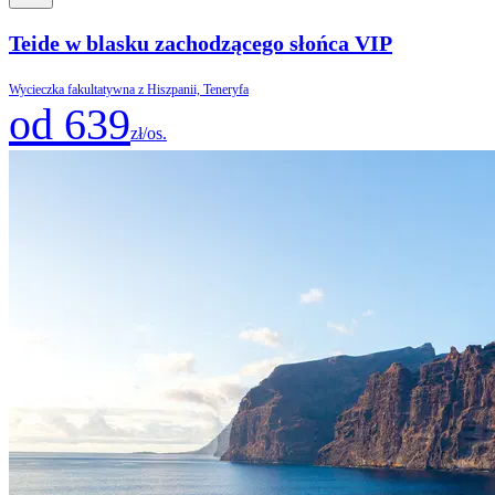
Teide w blasku zachodzącego słońca VIP
Wycieczka fakultatywna z Hiszpanii, Teneryfa
od 639
zł/os.