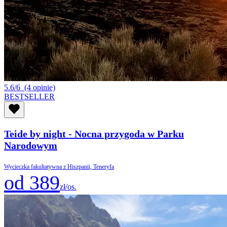
5.6/6
(4 opinie)
BESTSELLER
Teide by night - Nocna przygoda w Parku
Narodowym
Wycieczka fakultatywna z Hiszpanii, Teneryfa
od 389
zł/os.