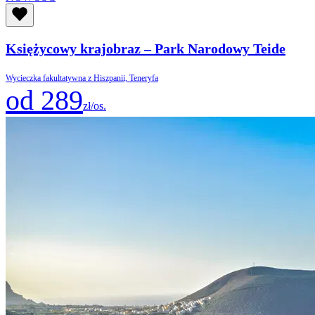
Księżycowy krajobraz – Park Narodowy Teide
Wycieczka fakultatywna z Hiszpanii, Teneryfa
od 289
zł/os.