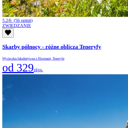
5.2/6
(56 opinii)
ZWIEDZANIE
Skarby północy - różne oblicza Teneryfy
Wycieczka fakultatywna z Hiszpanii, Teneryfa
od 329
zł/os.