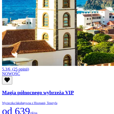
5.3/6
(25 opinii)
NOWOŚĆ
Magia północnego wybrzeża VIP
Wycieczka fakultatywna z Hiszpanii, Teneryfa
od 639
zł/os.