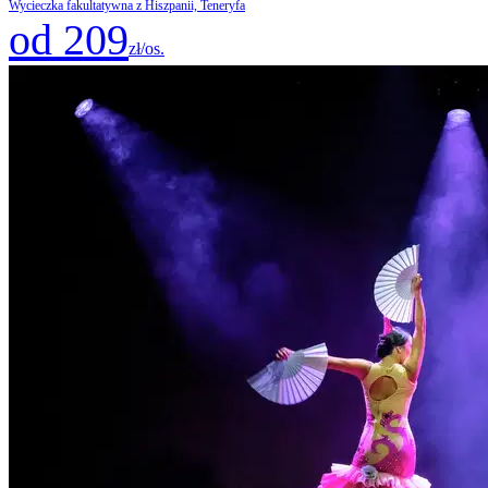
Wycieczka fakultatywna z Hiszpanii, Teneryfa
od 209
zł/os.