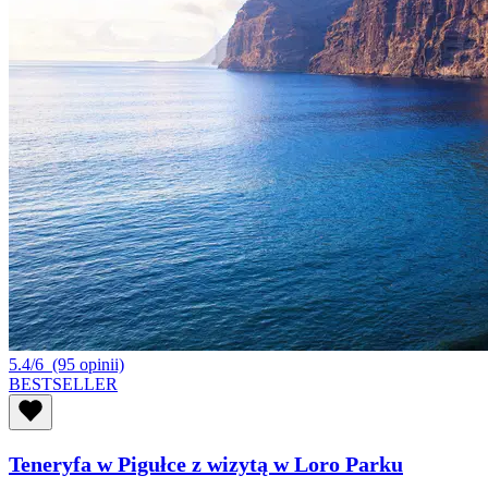
5.4/6
(95 opinii)
BESTSELLER
Teneryfa w Pigułce z wizytą w Loro Parku