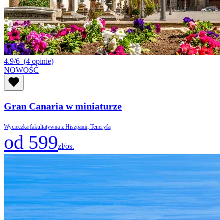
4.9/6
(4 opinie)
NOWOŚĆ
Gran Canaria w miniaturze
Wycieczka fakultatywna z Hiszpanii, Teneryfa
od 599
zł/os.