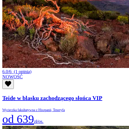
6.0/6
(1 opinia)
NOWOŚĆ
Teide w blasku zachodzącego słońca VIP
Wycieczka fakultatywna z Hiszpanii, Teneryfa
od 639
zł/os.