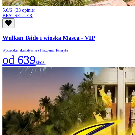
5.6/6
(33 opinie)
BESTSELLER
Wulkan Teide i wioska Masca - VIP
Wycieczka fakultatywna z Hiszpanii, Teneryfa
od 639
zł/os.