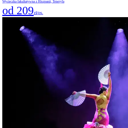
Wycieczka fakultatywna z Hiszpanii, Teneryfa
od 209
zł/os.