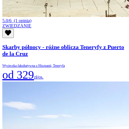
5.0/6
(1 opinia)
ZWIEDZANIE
Skarby północy - różne oblicza Teneryfy z Puerto
de la Cruz
Wycieczka fakultatywna z Hiszpanii, Teneryfa
od 329
zł/os.