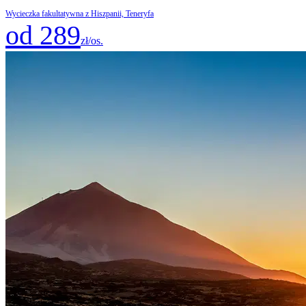
Wycieczka fakultatywna z Hiszpanii, Teneryfa
od 289
zł/os.