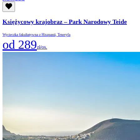
Księżycowy krajobraz – Park Narodowy Teide
Wycieczka fakultatywna z Hiszpanii, Teneryfa
od 289
zł/os.