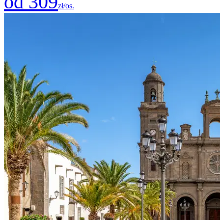
od 309
zł/os.