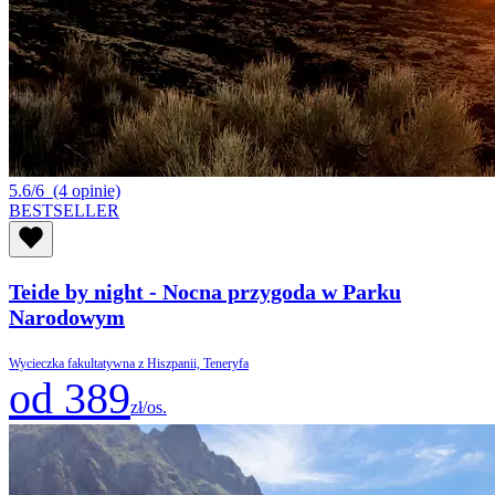
5.6/6
(4 opinie)
BESTSELLER
Teide by night - Nocna przygoda w Parku
Narodowym
Wycieczka fakultatywna z Hiszpanii, Teneryfa
od 389
zł/os.