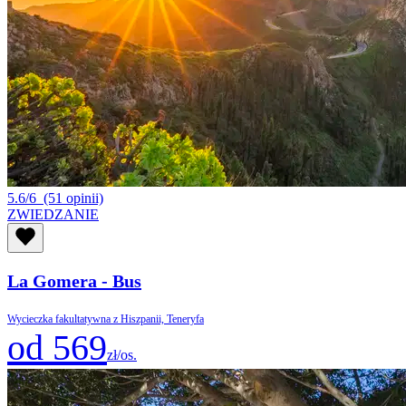
5.6/6
(51 opinii)
ZWIEDZANIE
La Gomera - Bus
Wycieczka fakultatywna z Hiszpanii, Teneryfa
od 569
zł/os.