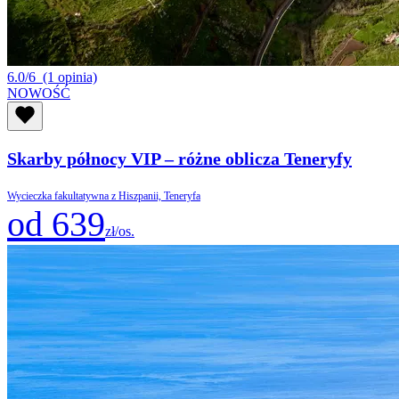
6.0/6
(1 opinia)
NOWOŚĆ
Skarby północy VIP – różne oblicza Teneryfy
Wycieczka fakultatywna z Hiszpanii, Teneryfa
od 639
zł/os.