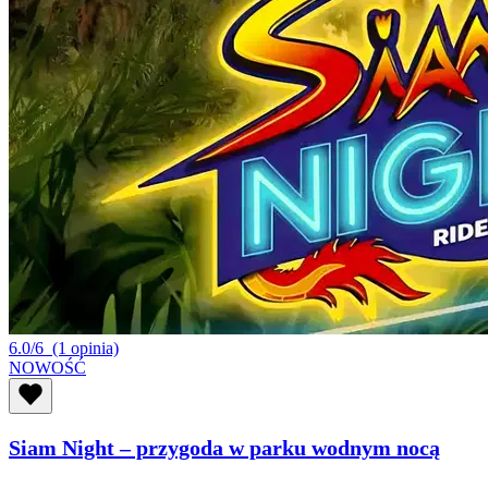
6.0/6
(1 opinia)
NOWOŚĆ
Siam Night – przygoda w parku wodnym nocą