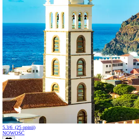
5.3/6
(25 opinii)
NOWOŚĆ