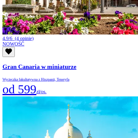
4.9/6
(4 opinie)
NOWOŚĆ
Gran Canaria w miniaturze
Wycieczka fakultatywna z Hiszpanii, Teneryfa
od 599
zł/os.