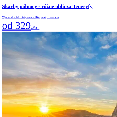
Skarby północy - różne oblicza Teneryfy
Wycieczka fakultatywna z Hiszpanii, Teneryfa
od 329
zł/os.