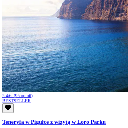
5.4/6
(95 opinii)
BESTSELLER
Teneryfa w Pigułce z wizytą w Loro Parku