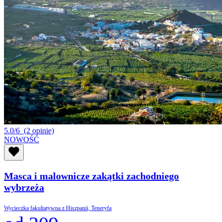
5.0/6
(2 opinie)
NOWOŚĆ
Masca i malownicze zakątki zachodniego
wybrzeża
Wycieczka fakultatywna z Hiszpanii, Teneryfa