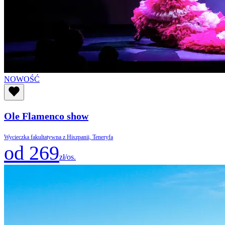
NOWOŚĆ
Ole Flamenco show
Wycieczka fakultatywna z Hiszpanii, Teneryfa
od 269
zł/os.