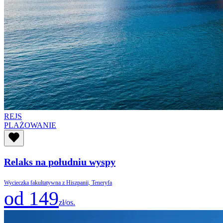
REJS
PLAŻOWANIE
Relaks na południu wyspy
Wycieczka fakultatywna z Hiszpanii, Teneryfa
od 149
zł/os.