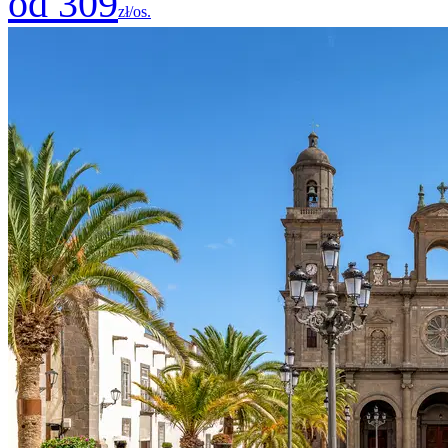
od 309
zł/os.