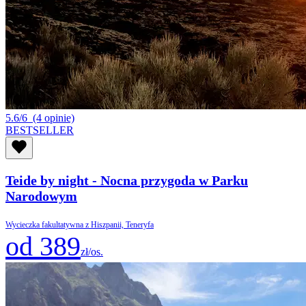
5.6/6
(4 opinie)
BESTSELLER
Teide by night - Nocna przygoda w Parku
Narodowym
Wycieczka fakultatywna z Hiszpanii, Teneryfa
od 389
zł/os.