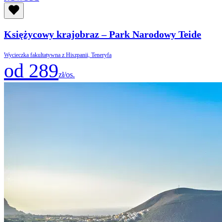
Księżycowy krajobraz – Park Narodowy Teide
Wycieczka fakultatywna z Hiszpanii, Teneryfa
od 289
zł/os.