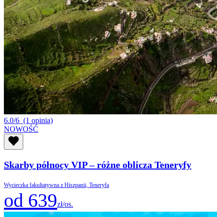
6.0/6
(1 opinia)
NOWOŚĆ
Skarby północy VIP – różne oblicza Teneryfy
Wycieczka fakultatywna z Hiszpanii, Teneryfa
od 639
zł/os.