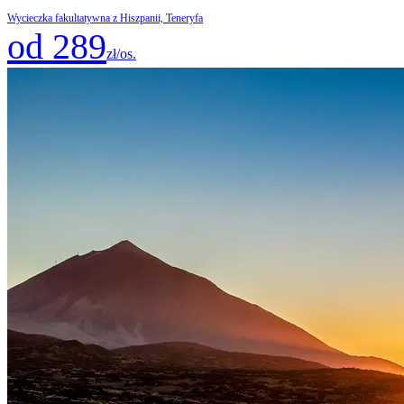
Wycieczka fakultatywna z Hiszpanii, Teneryfa
od 289
zł/os.