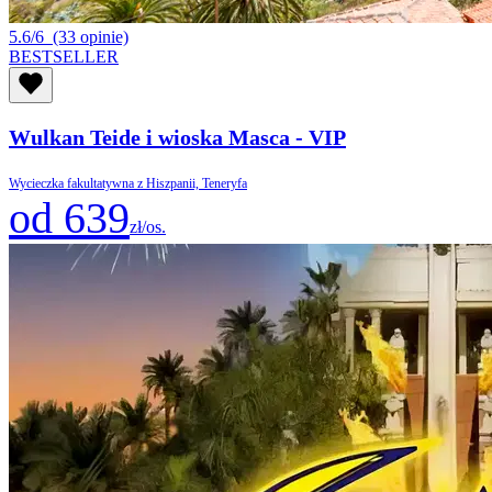
5.6/6
(33 opinie)
BESTSELLER
Wulkan Teide i wioska Masca - VIP
Wycieczka fakultatywna z Hiszpanii, Teneryfa
od 639
zł/os.