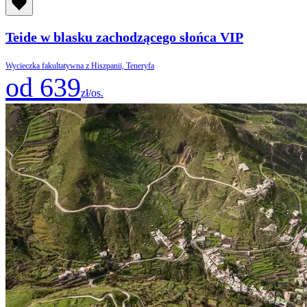
Teide w blasku zachodzącego słońca VIP
Wycieczka fakultatywna z Hiszpanii, Teneryfa
od 639
zł/os.