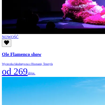
NOWOŚĆ
Ole Flamenco show
Wycieczka fakultatywna z Hiszpanii, Teneryfa
od 269
zł/os.