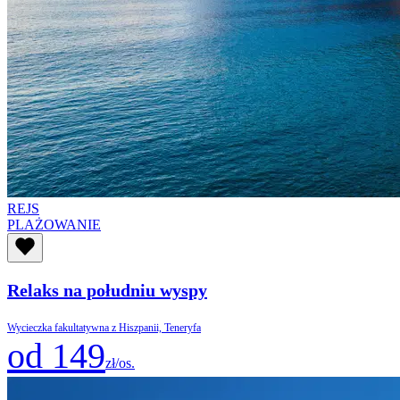
REJS
PLAŻOWANIE
Relaks na południu wyspy
Wycieczka fakultatywna z Hiszpanii, Teneryfa
od 149
zł/os.