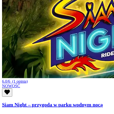
6.0/6
(1 opinia)
NOWOŚĆ
Siam Night – przygoda w parku wodnym nocą