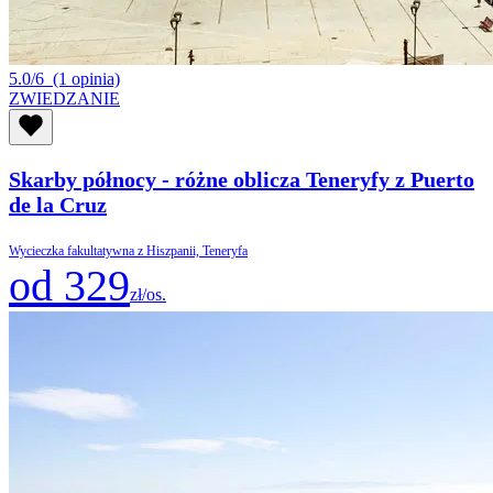
5.0/6
(1 opinia)
ZWIEDZANIE
Skarby północy - różne oblicza Teneryfy z Puerto
de la Cruz
Wycieczka fakultatywna z Hiszpanii, Teneryfa
od 329
zł/os.