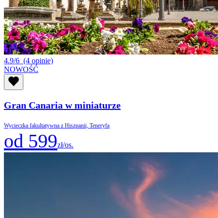
4.9/6
(4 opinie)
NOWOŚĆ
Gran Canaria w miniaturze
Wycieczka fakultatywna z Hiszpanii, Teneryfa
od 599
zł/os.