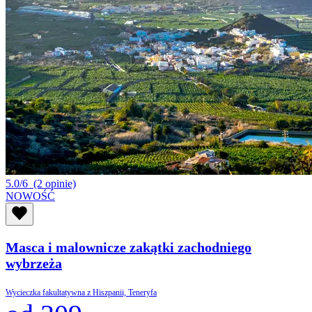
5.0/6
(2 opinie)
NOWOŚĆ
Masca i malownicze zakątki zachodniego
wybrzeża
Wycieczka fakultatywna z Hiszpanii, Teneryfa