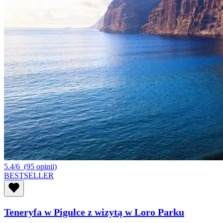
5.4/6
(95 opinii)
BESTSELLER
Teneryfa w Pigułce z wizytą w Loro Parku