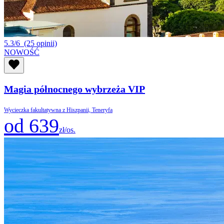
5.3/6
(25 opinii)
NOWOŚĆ
Magia północnego wybrzeża VIP
Wycieczka fakultatywna z Hiszpanii, Teneryfa
od 639
zł/os.