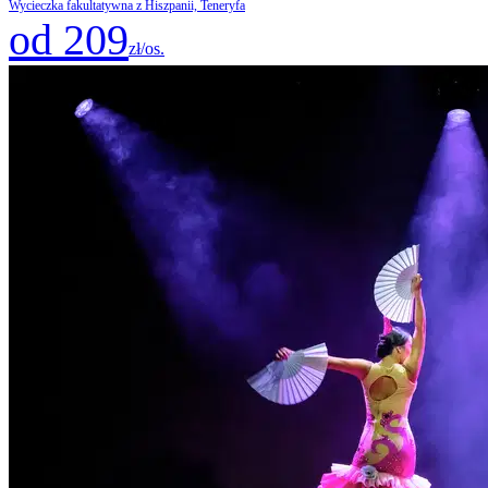
Wycieczka fakultatywna z Hiszpanii, Teneryfa
od 209
zł/os.