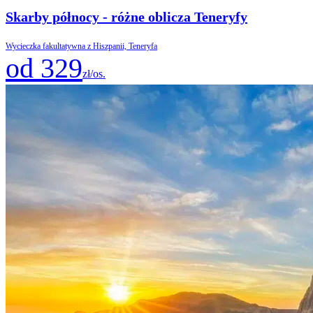
Skarby północy - różne oblicza Teneryfy
Wycieczka fakultatywna z Hiszpanii, Teneryfa
od 329
zł/os.