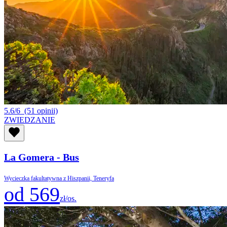
5.6/6
(51 opinii)
ZWIEDZANIE
La Gomera - Bus
Wycieczka fakultatywna z Hiszpanii, Teneryfa
od 569
zł/os.